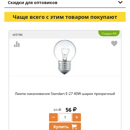
Скидки для оптовиков
Чаще всего с этим товаром покупают
Скидка 8%
s03186
Лампа накаливания Standart Е-27 40W шарик прозрачный
56
61
−
+
Купить