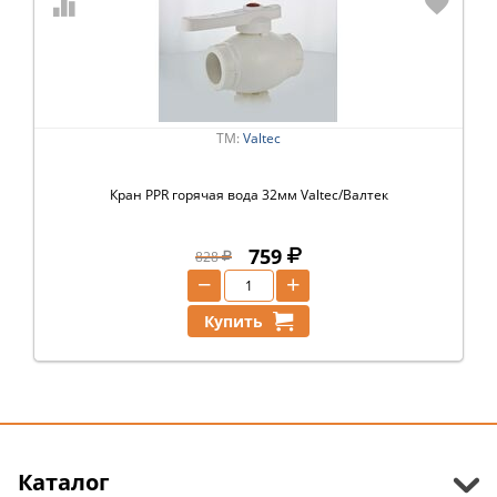
ТМ:
Valtec
Кран PPR горячая вода 32мм Valtec/Валтек
759
828
−
+
Купить
Каталог