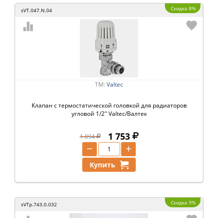
Скидка 8%
sVT.047.N.04
ТМ:
Valtec
Клапан с термостатической головкой для радиаторов
угловой 1/2" Valtec/Валтек
1 753
1 894
−
+
Купить
Скидка 9%
sVTp.743.0.032