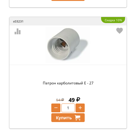
Скидка 10%
s03231
Патрон карболитовый Е - 27
49
54
−
+
Купить