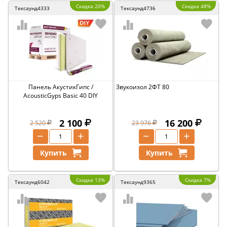
Скидка 20%
Скидка 48%
Тексаунд4333
Тексаунд4736
Панель АкустикГипс /
Звукоизол 2ФТ 80
AcousticGyps Basic 40 DIY
2 100
16 200
2 520
23 976
−
+
−
+
Купить
Купить
Скидка 13%
Скидка 7%
Тексаунд6042
Тексаунд9365