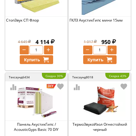
СтопЗвук СП Флор
ГКЛЗ АкустикГипс мини 15мм
4 114
950
4 649
1 017
−
+
−
+
Купить
Купить
Скидка 30%
Скидка 43%
Тексаунд6434
Тексаунд8018
Панель АкустикГипс /
ТермоЗвукоИзол Огнестойкий
AcousticGyps Basic 70 DIY
черный