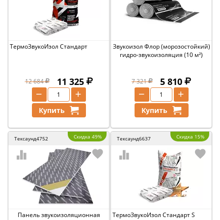
ТермоЗвукоИзол Стандарт
Звукоизол Флор (морозостойкий)
гидро-звукоизоляция (10 м²)
11 325
5 810
12 684
7 321
−
+
−
+
Купить
Купить
Скидка 49%
Скидка 15%
Тексаунд4752
Тексаунд6637
Панель звукоизоляционная
ТермоЗвукоИзол Стандарт S