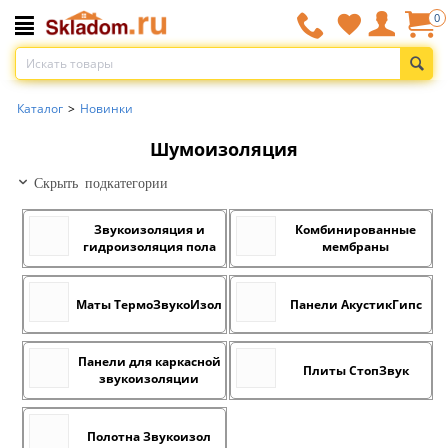
0
Каталог
>
Новинки
Шумоизоляция
Скрыть подкатегории
Звукоизоляция и
Комбинированные
гидроизоляция пола
мембраны
Маты ТермоЗвукоИзол
Панели АкустикГипс
Панели для каркасной
Плиты СтопЗвук
звукоизоляции
Полотна Звукоизол