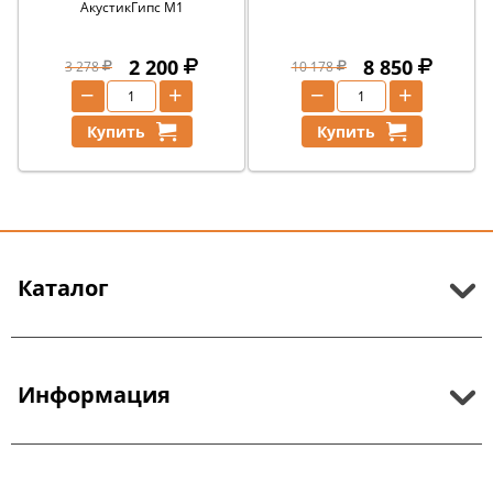
АкустикГипс М1
2 200
8 850
3 278
10 178
−
+
−
+
Купить
Купить
Каталог
Информация