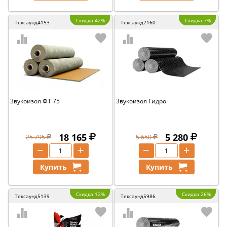
Скидка 42%
Скидка 7%
Тексаунд4153
Тексаунд2160
Звукоизол ФТ 75
Звукоизол Гидро
18 165
5 280
25 795
5 650
−
+
−
+
Купить
Купить
Скидка 12%
Скидка 26%
Тексаунд5139
Тексаунд5986