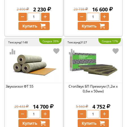
2 230
16 600
2 899
23 738
−
+
−
+
Купить
Купить
Скидка 39%
Скидка 17%
Тексаунд1148
Тексаунд3127
Звукоизол ФТ 55
СтопЗвук БП Премиум (1,2м х
0,6м х 50мм)
14 700
4 752
20 433
5 560
−
+
−
+
Купить
Купить