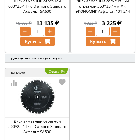
Диск алмазный отрезной
Диск алмазный сегментный
600*25,4 Trio Diamond Standard
отрезной 350*25,4мм Mr.
Асфальт SA600
ЭКОНОМИК Асфальт, 101-214
13 135
3 225
18 605
4 322
−
+
−
+
Купить
Купить
Доступность: отсутствует
Скидка 9%
TRD-SA500
Диск алмазный отрезной
500*25,4 Trio Diamond Standard
Асфальт SA500