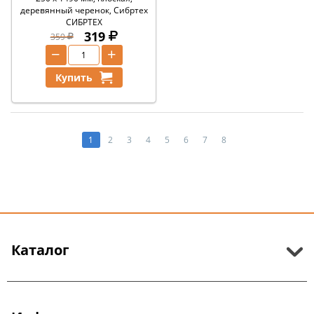
деревянный черенок, Сибртех
СИБРТЕХ
319
359
−
+
Купить
1
2
3
4
5
6
7
8
Каталог