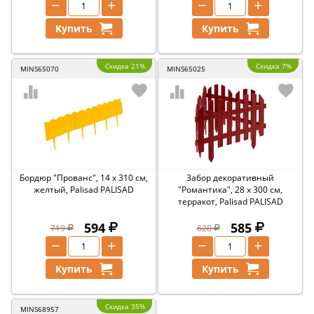
−
+
−
+
Купить
Купить
Скидка 21%
Скидка 7%
MINS65070
MINS65025
Бордюр "Прованс", 14 х 310 см,
Забор декоративный
желтый, Palisad PALISAD
"Романтика", 28 х 300 см,
терракот, Palisad PALISAD
594
585
719
628
−
+
−
+
Купить
Купить
Скидка 35%
MINS68957