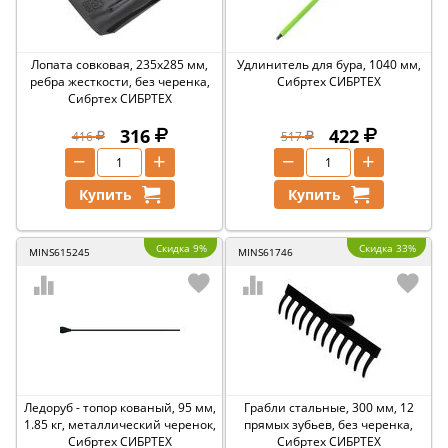
Лопата совковая, 235х285 мм,
Удлинитель для бура, 1040 мм,
ребра жесткости, без черенка,
Сибртех СИБРТЕХ
Сибртех СИБРТЕХ
316
422
416
517
−
+
−
+
Купить
Купить
Скидка 9%
Скидка 33%
MINS615245
MINS61746
Ледоруб - топор кованый, 95 мм,
Грабли стальные, 300 мм, 12
1.85 кг, металлический черенок,
прямых зубьев, без черенка,
Сибртех СИБРТЕХ
Сибртех СИБРТЕХ