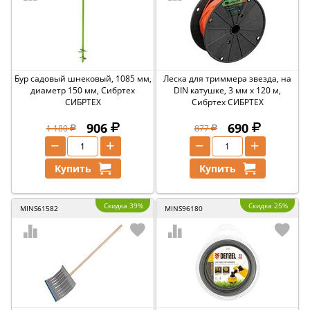
Бур садовый шнековый, 1085 мм,
Леска для триммера звезда, на
диаметр 150 мм, Сибртех
DIN катушке, 3 мм х 120 м,
СИБРТЕХ
Сибртех СИБРТЕХ
906
690
1 180
877
−
+
−
+
Купить
Купить
Скидка 39%
Скидка 25%
MINS61582
MINS96180