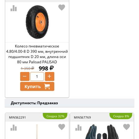
Колесо пневматическое
4.80/4.00-8 D 390 мм, внутренний
подшипник D 20 мм, длина оси
80 мм Palisad PALISAD
998
1 350
−
+
Купить
Доступность: Предзаказ
Скидка 32%
Скидка 8%
MINS62291
MINS67769