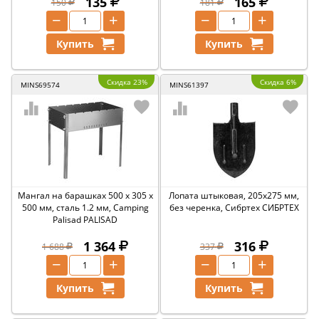
135
165
150
181
−
+
−
+
Купить
Купить
Скидка 23%
Скидка 6%
MINS69574
MINS61397
Мангал на барашках 500 х 305 х
Лопата штыковая, 205х275 мм,
500 мм, сталь 1.2 мм, Camping
без черенка, Сибртех СИБРТЕХ
Palisad PALISAD
1 364
316
1 688
337
−
+
−
+
Купить
Купить