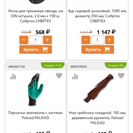
Леска для триммера звезда, на
Бур садовый шнековый, 1085 мм,
DIN катушке, 2.0 мм х 190 м,
диаметр 350 мм, Сибртех
Сибртех СИБРТЕХ
СИБРТЕХ
568
1 147
650
1 231
−
+
−
+
Купить
Купить
Скидка 11%
Скидка 9%
MINS67748
MINS79005
Перчатки землекопа с когтями
Нож грибника складной, 185 мм,
Palisad PALISAD
деревянная рукоятка, Palisad
PALISAD