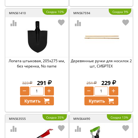
Скидка 10%
Скидка 9%
MINS61410
MINS67594
Лопата штыковая, 205х275 мм,
Деревянные ручки для носилок 2
без черенка, No name
шт, СИБРТЕХ
291
229
323
251
−
+
−
+
Купить
Купить
Скидка 35%
Скидка 13%
MINS63555
MINS64490