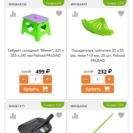
Скидка 8%
Скидка 11%
MINS644245
MINS64493
Табурет складной "Мини", 325 х
Посадочные таблички 35 х 55
265 х 245 мм Palisad PALISAD
мм, пика 110 мм, 20 шт, Palisad
PALISAD
499
232
540
259
−
+
−
+
Купить
Купить
Скидка 31%
Скидка 22%
MINS61471
MINS64508