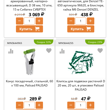
армированный, напорно-
автоматическая, для Denzel TE-
всасывающий, D 38 мм, 10 атм,
650 артикула 96620, в блистере,
15 м Сибртех СИБРТЕХ
гайка M6 Denzel DENZEL
3 069
438
4 219
591
−
+
−
+
Купить
Купить
Скидка 32%
Скидка 23%
MINS644965
MINS644255
Конус посадочный, стальной, 60
Клипсы для подвязки растений D
х 100 мм, Palisad PALISAD
20 мм, 20 шт, в упаковке Palisad
PALISAD
289
47
383
58
−
+
−
+