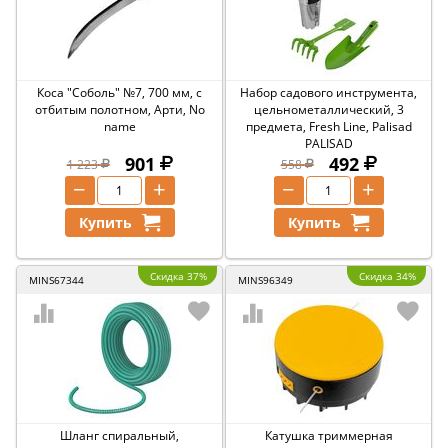
Коса "Соболь" №7, 700 мм, с
Набор садового инструмента,
отбитым полотном, Арти, No
цельнометаллический, 3
name
предмета, Fresh Line, Palisad
PALISAD
901
492
1 223
558
−
+
−
+
Купить
Купить
Скидка 37%
Скидка 34%
MINS67344
MINS96349
Шланг спиральный,
Катушка триммерная