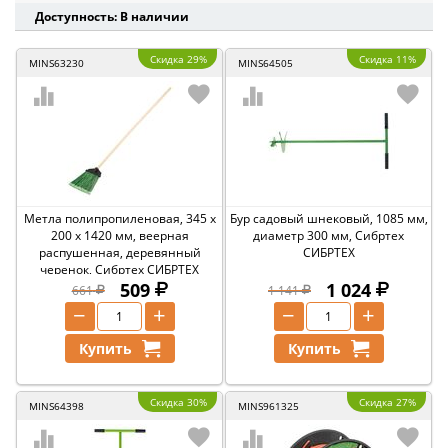
Доступность: В наличии
Скидка 29%
Скидка 11%
MINS63230
MINS64505
Метла полипропиленовая, 345 х
Бур садовый шнековый, 1085 мм,
200 х 1420 мм, веерная
диаметр 300 мм, Сибртех
распушенная, деревянный
СИБРТЕХ
черенок, Сибртех СИБРТЕХ
509
1 024
661
1 141
−
+
−
+
Купить
Купить
Скидка 30%
Скидка 27%
MINS64398
MINS961325