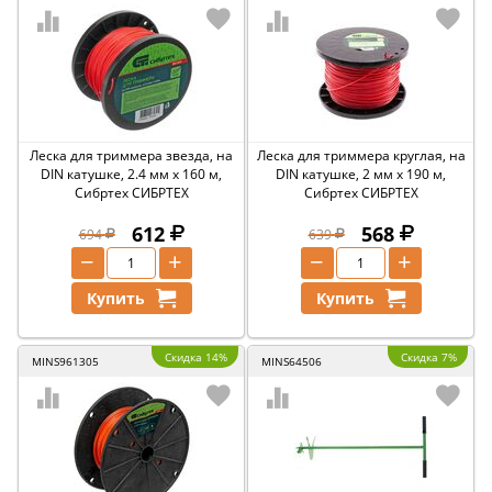
Леска для триммера звезда, на
Леска для триммера круглая, на
DIN катушке, 2.4 мм х 160 м,
DIN катушке, 2 мм х 190 м,
Сибртех СИБРТЕХ
Сибртех СИБРТЕХ
612
568
694
639
−
+
−
+
Купить
Купить
Скидка 14%
Скидка 7%
MINS961305
MINS64506