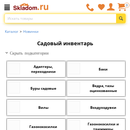
0
Каталог
>
Новинки
Садовый инвентарь
Скрыть подкатегории
Адаптеры,
Баки
переходники
Ведра, тазы
Буры садовые
оцинкованные
Вилы
Воздуходувки
Газонокосилки и
Газонокосилки
триммеры