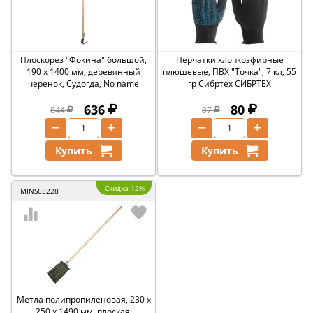
Плоскорез "Фокина" большой,
Перчатки хлопкоэфирные
190 х 1400 мм, деревянный
плюшевые, ПВХ "Точка", 7 кл, 55
черенок, Судогда, No name
гр Сибртех СИБРТЕХ
636
80
844
87
−
+
−
+
Купить
Купить
Скидка 12%
MINS63228
Метла полипропиленовая, 230 х
250 х 1490 мм, плоская,