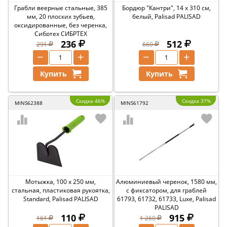
Грабли веерные стальные, 385
Бордюр "Кантри", 14 х 310 см,
мм, 20 плоских зубьев,
белый, Palisad PALISAD
оксидированные, без черенка,
Сибртех СИБРТЕХ
236
512
291
660
−
+
−
+
Купить
Купить
Скидка 46%
Скидка 37%
MINS62388
MINS61792
Мотыжка, 100 х 250 мм,
Алюминиевый черенок, 1580 мм,
стальная, пластиковая рукоятка,
с фиксатором, для граблей
Standard, Palisad PALISAD
61793, 61732, 61733, Luxe, Palisad
PALISAD
110
915
161
1 260