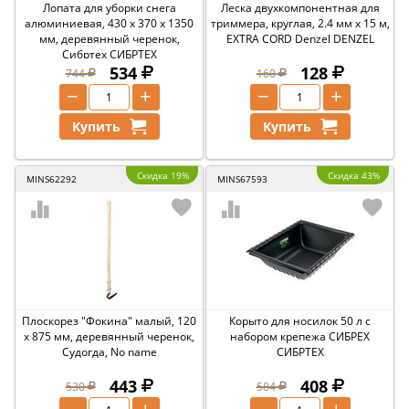
Лопата для уборки снега
Леска двухкомпонентная для
алюминиевая, 430 х 370 х 1350
триммера, круглая, 2.4 мм х 15 м,
мм, деревянный черенок,
EXTRA CORD Denzel DENZEL
Сибртех СИБРТЕХ
534
128
744
160
−
+
−
+
Купить
Купить
Скидка 19%
Скидка 43%
MINS62292
MINS67593
Плоскорез "Фокина" малый, 120
Корыто для носилок 50 л с
х 875 мм, деревянный черенок,
набором крепежа СИБРЕХ
Судогда, No name
СИБРТЕХ
443
408
530
584