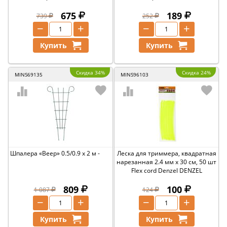
675
189
739
252
−
+
−
+
Купить
Купить
Скидка 34%
Скидка 24%
MINS69135
MINS96103
Шпалера «Веер» 0.5/0.9 х 2 м -
Леска для триммера, квадратная
нарезанная 2.4 мм х 30 см, 50 шт
Flex cord Denzel DENZEL
809
100
1 087
124
−
+
−
+
Купить
Купить