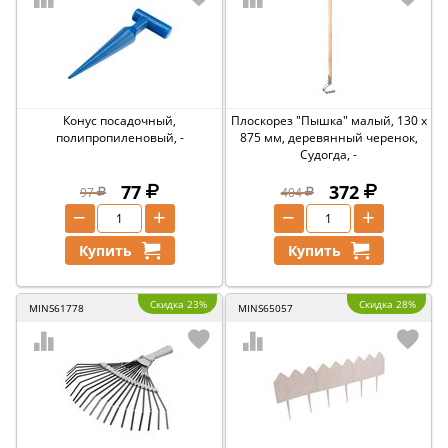
Конус посадочный,
Плоскорез "Пышка" малый, 130 х
полипропиленовый, -
875 мм, деревянный черенок,
Судогда, -
77
372
97
404
−
+
−
+
Купить
Купить
Скидка 23%
Скидка 28%
MINS61778
MINS65057