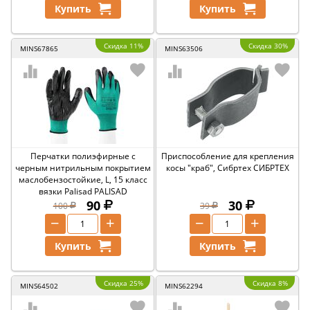
Купить
Купить
Скидка 11%
Скидка 30%
MINS67865
MINS63506
Перчатки полиэфирные с
Приспособление для крепления
черным нитрильным покрытием
косы "краб", Сибртех СИБРТЕХ
маслобензостойкие, L, 15 класс
вязки Palisad PALISAD
90
30
100
39
−
+
−
+
Купить
Купить
Скидка 25%
Скидка 8%
MINS64502
MINS62294