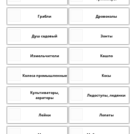
Грабли
Дровоколы
Душ садовый
Зонты
Измельчители
Кашпо
Колеса промышленные
Косы
Культиваторы,
Ледоступы, ледянки
аэраторы
Лейки
Лопаты