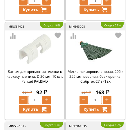
−
+
−
+
Купить
Купить
Скидка 16%
Скидка 21%
MINS64426
MINS63208
Зажим для крепления пленки к
Метла полипропиленовая, 295 х
каркасу парника, D 20 мм, 10 шт,
255 мм, веерная, без черенка,
Palisad PALISAD
Сибртех СИБРТЕХ
92
168
107
204
−
+
−
+
Купить
Купить
Скидка 13%
Скидка 12%
MINS961315
MINS961335