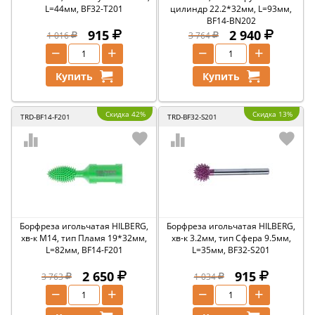
L=44мм, BF32-T201
цилиндр 22.2*32мм, L=93мм,
BF14-BN202
915
2 940
1 016
3 764
−
+
−
+
Купить
Купить
Скидка 42%
Скидка 13%
TRD-BF14-F201
TRD-BF32-S201
Борфреза игольчатая HILBERG,
Борфреза игольчатая HILBERG,
хв-к M14, тип Пламя 19*32мм,
хв-к 3.2мм, тип Сфера 9.5мм,
L=82мм, BF14-F201
L=35мм, BF32-S201
2 650
915
3 763
1 034
−
+
−
+