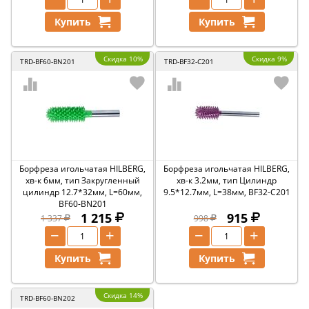
Купить
Купить
Скидка 10%
Скидка 9%
TRD-BF60-BN201
TRD-BF32-C201
Борфреза игольчатая HILBERG,
Борфреза игольчатая HILBERG,
хв-к 6мм, тип Закругленный
хв-к 3.2мм, тип Цилиндр
цилиндр 12.7*32мм, L=60мм,
9.5*12.7мм, L=38мм, BF32-C201
BF60-BN201
1 215
915
1 337
998
−
+
−
+
Купить
Купить
Скидка 14%
TRD-BF60-BN202