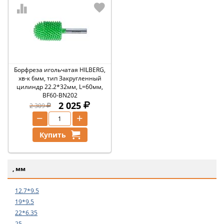
Борфреза игольчатая HILBERG,
хв-к 6мм, тип Закругленный
цилиндр 22.2*32мм, L=60мм,
BF60-BN202
2 025
2 309
−
+
Купить
, мм
12.7*9.5
19*9.5
22*6.35
25