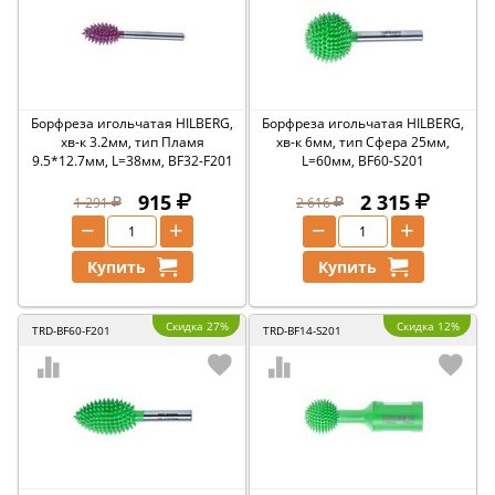
Борфреза игольчатая HILBERG,
Борфреза игольчатая HILBERG,
хв-к 3.2мм, тип Пламя
хв-к 6мм, тип Сфера 25мм,
9.5*12.7мм, L=38мм, BF32-F201
L=60мм, BF60-S201
915
2 315
1 291
2 616
−
+
−
+
Купить
Купить
Скидка 27%
Скидка 12%
TRD-BF60-F201
TRD-BF14-S201