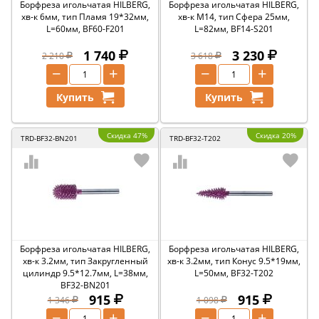
Борфреза игольчатая HILBERG,
Борфреза игольчатая HILBERG,
хв-к 6мм, тип Пламя 19*32мм,
хв-к M14, тип Сфера 25мм,
L=60мм, BF60-F201
L=82мм, BF14-S201
1 740
3 230
2 210
3 618
−
+
−
+
Купить
Купить
Скидка 47%
Скидка 20%
TRD-BF32-BN201
TRD-BF32-T202
Борфреза игольчатая HILBERG,
Борфреза игольчатая HILBERG,
хв-к 3.2мм, тип Закругленный
хв-к 3.2мм, тип Конус 9.5*19мм,
цилиндр 9.5*12.7мм, L=38мм,
L=50мм, BF32-T202
BF32-BN201
915
915
1 346
1 098
−
+
−
+