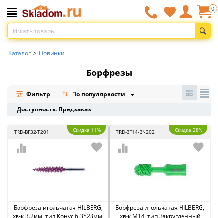
0
Каталог
>
Новинки
Борфрезы
Фильтр
По популярности
Доступность: Предзаказ
Скидка 11%
Скидка 28%
TRD-BF32-T201
TRD-BF14-BN202
Борфреза игольчатая HILBERG,
Борфреза игольчатая HILBERG,
хв-к 3.2мм, тип Конус 6.3*28мм,
хв-к M14, тип Закругленный