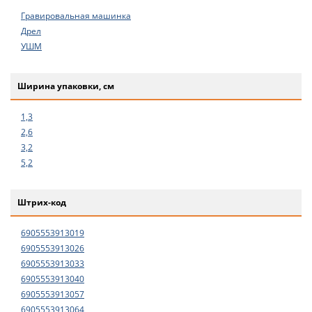
Гравировальная машинка
Дрел
УШМ
Ширина упаковки, см
1,3
2,6
3,2
5,2
Штрих-код
6905553913019
6905553913026
6905553913033
6905553913040
6905553913057
6905553913064