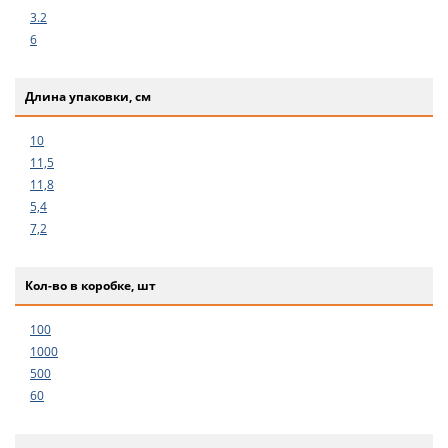
3.2
6
Длина упаковки, см
10
11,5
11,8
5,4
7,2
Кол-во в коробке, шт
100
1000
500
60