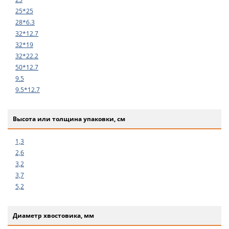
25*25
28*6.3
32*12.7
32*19
32*22.2
50*12.7
9.5
9.5*12.7
Высота или толщина упаковки, см
1,3
2,6
3,2
3,7
5,2
Диаметр хвостовика, мм