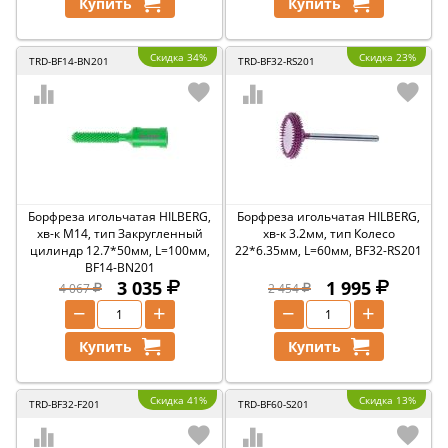
Купить
Купить
Скидка 34%
Скидка 23%
TRD-BF14-BN201
TRD-BF32-RS201
Борфреза игольчатая HILBERG,
Борфреза игольчатая HILBERG,
хв-к M14, тип Закругленный
хв-к 3.2мм, тип Колесо
цилиндр 12.7*50мм, L=100мм,
22*6.35мм, L=60мм, BF32-RS201
BF14-BN201
3 035
1 995
4 067
2 454
−
+
−
+
Купить
Купить
Скидка 41%
Скидка 13%
TRD-BF32-F201
TRD-BF60-S201