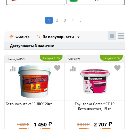
1
2
3
4
5
Фильтр
По популярности
Доступность: В наличии
Скидка 13%
Скидка 23%
beto_ba856b
VR22871
Бетоноконтакт "EURO" 20кг
Грунтовка Ceresit CT 19
Бетонконтакт, 15 кг
1 450
2 707
1 639
3 344