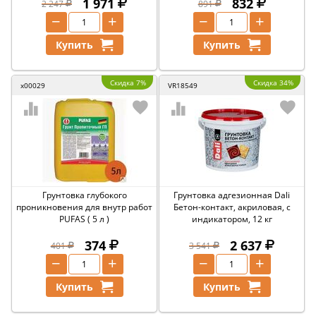
1 971
832
2 247
891
−
+
−
+
Купить
Купить
Скидка 7%
Скидка 34%
x00029
VR18549
Грунтовка глубокого
Грунтовка адгезионная Dali
проникновения для внутр работ
Бетон-контакт, акриловая, с
PUFAS ( 5 л )
индикатором, 12 кг
374
2 637
401
3 541
−
+
−
+
Купить
Купить