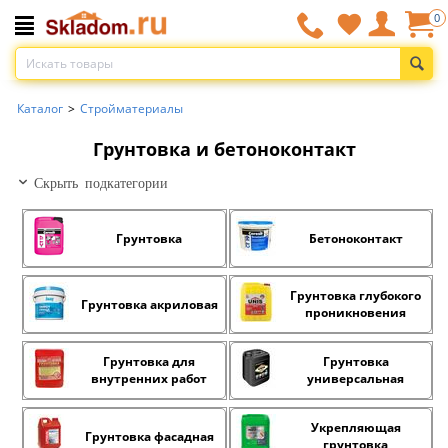
0
Каталог
>
Стройматериалы
Грунтовка и бетоноконтакт
Скрыть подкатегории
Грунтовка
Бетоноконтакт
Грунтовка глубокого
Грунтовка акриловая
проникновения
Грунтовка для
Грунтовка
внутренних работ
универсальная
Укрепляющая
Грунтовка фасадная
грунтовка