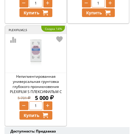
−
+
−
+
Купить
Купить
Скидка 14%
PLEXIFILM2,5
Непигментированная
универсальная грунтовка
глубокого проникновения
PLEXIFILM S ПЛЕКСИФИЛЬМ С
(2,5л) без запаха
5 000
5 701
−
+
Купить
Доступность: Предзаказ