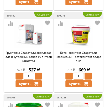
Купить
Купить
Скидка 9%
Скидка 19%
s00180
s00073
Грунтовка Старатели акриловая
Бетоноконтакт Старатели
для внутренних работ 10 литров
кварцевый | бетоконтакт ведро
канистра
5 кг
527
669
575
797
−
+
−
+
Купить
Купить
Скидка 17%
Скидка 15%
s00066
sc79225