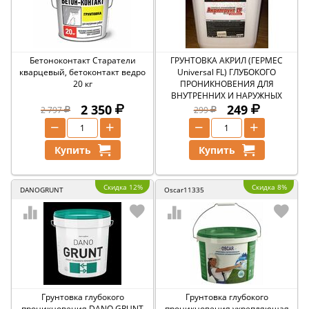
Бетоноконтакт Старатели
ГРУНТОВКА АКРИЛ (ГЕРМЕС
кварцевый, бетоконтакт ведро
Universal FL) ГЛУБОКОГО
20 кг
ПРОНИКНОВЕНИЯ ДЛЯ
ВНУТРЕННИХ И НАРУЖНЫХ
2 350
РАБОТ (10л)
249
2 797
299
−
+
−
+
Купить
Купить
Скидка 12%
Скидка 8%
DANOGRUNT
Oscar11335
Грунтовка глубокого
Грунтовка глубокого
проникновения DANO GRUNT
проникновения укрепляющая