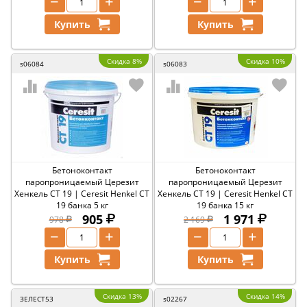
−
+
−
+
Купить
Купить
Скидка 8%
Скидка 10%
s06084
s06083
Бетоноконтакт
Бетоноконтакт
паропроницаемый Церезит
паропроницаемый Церезит
Хенкель СТ 19 | Ceresit Henkel CT
Хенкель СТ 19 | Ceresit Henkel CT
19 банка 5 кг
19 банка 15 кг
905
1 971
978
2 169
−
+
−
+
Купить
Купить
Скидка 13%
Скидка 14%
ЗЕЛЕСТ53
s02267