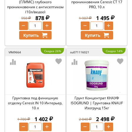
(ГЛИМС) глубокого
проникновения Ceresit CT 17
проникновения с антисептиком
PRO, 10 л
(10л/ведро)
878
1 495
958
1 907
−
+
−
+
Купить
Купить
Скидка 26%
Скидка 14%
VR49664
su071116021
Грунтовка под финишную
Грунт Концентрат КНАУФ
отделку Ceresit IN 10 Интерьер,
ISOGRUND | Грунтовка KNAUF
10 л
Изогрунд 15кг
1 402
2 498
1 780
2 848
−
+
−
+