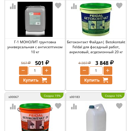
Г-1 МОНОЛИТ грунтовка
Бетоконтакт Файдал| Betokontakt
универсальная с антисептиком
Feldal для фасадный работ,
10 кг
акриловый, агдезионный 20 кг
501
3 848
567
4 387
−
+
−
+
Купить
Купить
Скидка 19%
Скидка 16%
s00067
s00183