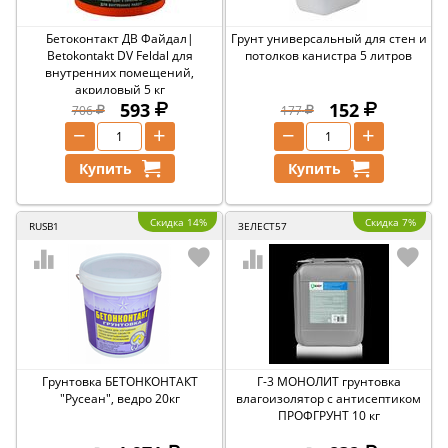
Бетоконтакт ДВ Файдал|
Грунт универсальный для стен и
Betokontakt DV Feldal для
потолков канистра 5 литров
внутренних помещений,
акриловый 5 кг
593
152
706
177
−
+
−
+
Купить
Купить
Скидка 14%
Скидка 7%
RUSB1
ЗЕЛЕСТ57
Грунтовка БЕТОНКОНТАКТ
Г-3 МОНОЛИТ грунтовка
"Русеан", ведро 20кг
влагоизолятор с антисептиком
ПРОФГРУНТ 10 кг