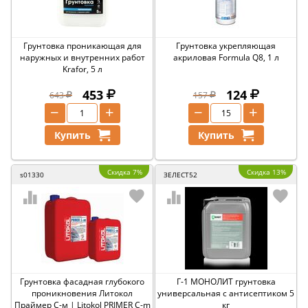
Грунтовка проникающая для
Грунтовка укрепляющая
наружных и внутренних работ
акриловая Formula Q8, 1 л
Krafor, 5 л
453
124
643
157
−
+
−
+
Купить
Купить
Скидка 7%
Скидка 13%
s01330
ЗЕЛЕСТ52
Грунтовка фасадная глубокого
Г-1 МОНОЛИТ грунтовка
проникновения Литокол
универсальная с антисептиком 5
Праймер С-м | Litokol PRIMER C-m
кг