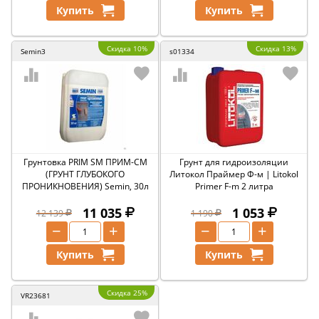
Купить
Купить
Скидка 10%
Скидка 13%
Semin3
s01334
Грунтовка PRIM SM ПРИМ-СМ
Грунт для гидроизоляции
(ГРУНТ ГЛУБОКОГО
Литокол Праймер Ф-м | Litokol
ПРОНИКНОВЕНИЯ) Semin, 30л
Primer F-m 2 литра
11 035
1 053
12 139
1 190
−
+
−
+
Купить
Купить
Скидка 25%
VR23681