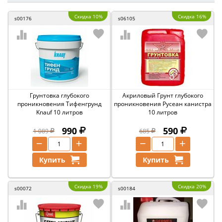
Скидка 10%
Скидка 16%
s00176
s06105
Грунтовка глубокого
Акриловый Грунт глубокого
проникновения Тифенгрунд
проникновения Русеан канистра
Knauf 10 литров
10 литров
990
590
1 089
685
−
+
−
+
Купить
Купить
Скидка 19%
Скидка 20%
s00072
s00184