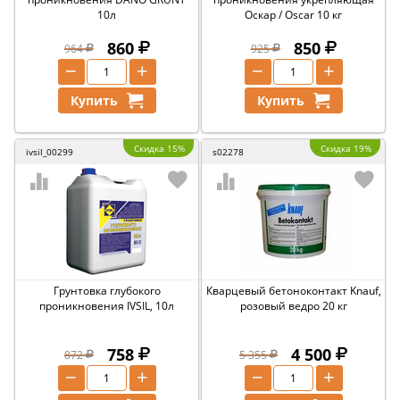
10л
Оскар / Oscar 10 кг
860
850
964
925
−
+
−
+
Купить
Купить
Скидка 15%
Скидка 19%
ivsil_00299
s02278
Грунтовка глубокого
Кварцевый бетоноконтакт Knauf,
проникновения IVSIL, 10л
розовый ведро 20 кг
758
4 500
872
5 355
−
+
−
+