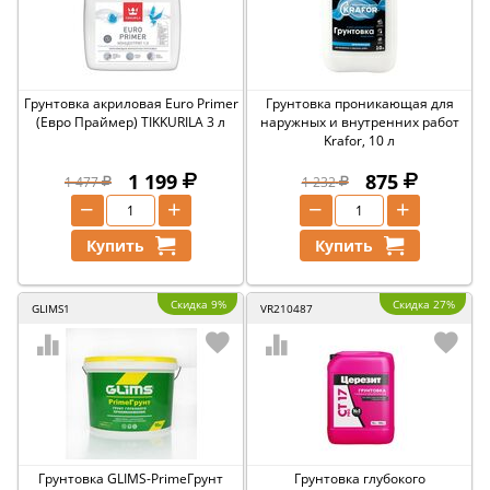
Грунтовка акриловая Euro Primer
Грунтовка проникающая для
(Евро Праймер) TIKKURILA 3 л
наружных и внутренних работ
Krafor, 10 л
1 199
875
1 477
1 232
−
+
−
+
Купить
Купить
Скидка 9%
Скидка 27%
GLIMS1
VR210487
Грунтовка GLIMS-PrimeГрунт
Грунтовка глубокого