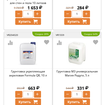
для стен и пола 10 литров
1 653
284
1 769
321
−
+
−
+
Купить
Купить
Скидка 28%
Скидка 64%
VR204020
VR1559
Грунтовка укрепляющая
Грунтовка М3 универсальная
акриловая Formula Q8, 10 л
Магия Радуги, 5 л
663
331
853
544
−
+
−
+
Купить
Купить