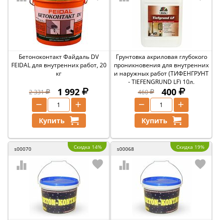
Бетоноконтакт Файдаль DV
Грунтовка акриловая глубокого
FEIDAL для внутренних работ, 20
проникновения для внутренних
кг
и наружных работ (ТИФЕНГРУНТ
- TIEFENGRUND LF) 10л.
1 992
400
2 331
460
−
+
−
+
Купить
Купить
Скидка 14%
Скидка 19%
s00070
s00068