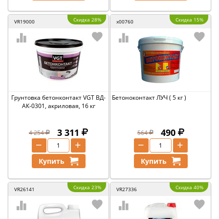
Скидка 28%
Скидка 15%
VR19000
x00760
Грунтовка бетонконтакт VGT ВД-
Бетоноконтакт ЛУЧ ( 5 кг )
АК-0301, акриловая, 16 кг
3 311
490
4 254
564
−
+
−
+
Купить
Купить
Скидка 23%
Скидка 40%
VR26141
VR27336