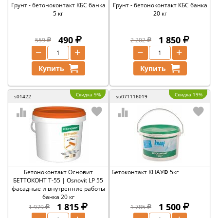
Грунт - бетоноконтакт КБС банка
Грунт - бетоноконтакт КБС банка
5 кг
20 кг
490
1 850
559
2 202
−
+
−
+
Купить
Купить
Скидка 9%
Скидка 19%
s01422
su071116019
Бетоноконтакт Основит
Бетоконтакт КНАУФ 5кг
БЕТТОКОНТ T-55 | Osnovit LP 55
фасадные и внутренние работы
банка 20 кг
1 815
1 500
1 979
1 785