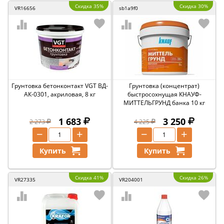
Скидка 35%
Скидка 30%
VR16656
sb1a9f0
Грунтовка бетонконтакт VGT ВД-
Грунтовка (концентрат)
АК-0301, акриловая, 8 кг
быстросохнущая КНАУФ-
МИТТЕЛЬГРУНД банка 10 кг
1 683
3 250
2 273
4 225
−
+
−
+
Купить
Купить
Скидка 41%
Скидка 26%
VR27335
VR204001