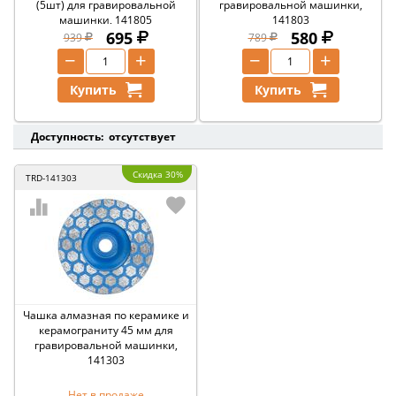
(5шт) для гравировальной
гравировальной машинки,
машинки, 141805
141803
695
580
939
789
−
+
−
+
Купить
Купить
Доступность: отсутствует
Скидка 30%
TRD-141303
Чашка алмазная по керамике и
керамограниту 45 мм для
гравировальной машинки,
141303
Нет в продаже