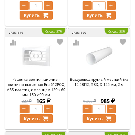
−
+
−
+
Купить
Купить
Скидка 37%
Скидка 38%
VR251879
VR251890
Решетка вентиляционная
Воздуховод круглый жесткий Era
приточно-вытяжная Era 612РСФ,
12,5ВП2, ПВХ, D 125 мм, 2 м
ABS-пластик, с фланцем 120 x 60
мм, 150 x 90 мм
165
985
227
1 366
−
+
−
+
Купить
Купить
Скидка 42%
Скидка 25%