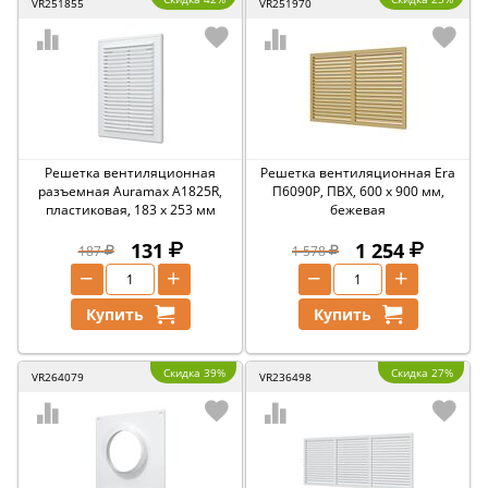
VR251855
VR251970
Решетка вентиляционная
Решетка вентиляционная Era
разъемная Auramax A1825R,
П6090Р, ПВХ, 600 x 900 мм,
пластиковая, 183 x 253 мм
бежевая
131
1 254
187
1 578
−
+
−
+
Купить
Купить
Скидка 39%
Скидка 27%
VR264079
VR236498