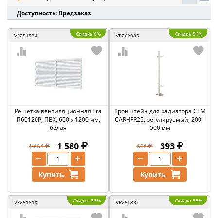
Доступность: Предзаказ
Скидка 6%
Скидка 54%
VR251974
VR262086
Решетка вентиляционная Era
Кронштейн для радиатора СТМ
П60120Р, ПВХ, 600 x 1200 мм,
CARHFR25, регулируемый, 200 -
белая
500 мм
1 580
393
1 684
606
−
+
−
+
Купить
Купить
Скидка 38%
Скидка 55%
VR251818
VR251831