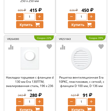
250 x 250 мм
415
450
605
636
−
+
−
+
Купить
Купить
Скидка 22%
Скидка 39%
VR264080
VR251843
Накладка торцевая с фланцем d
Решетка вентиляционная Era
130 мм Era 130ПТМ,
10РКС, пластиковая, с сеткой, с
эмалированная сталь, 196 x 236
фланцем D 100 мм, D 136 мм
мм
280
91
343
127
−
+
−
+
Купить
Купить