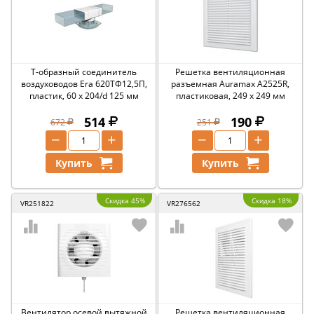
Т-образный соединитель
Решетка вентиляционная
воздуховодов Era 620ТФ12,5П,
разъемная Auramax A2525R,
пластик, 60 x 204/d 125 мм
пластиковая, 249 x 249 мм
514
190
672
251
−
+
−
+
Купить
Купить
Скидка 45%
Скидка 18%
VR251822
VR276562
Вентилятор осевой вытяжной
Решетка вентиляционная