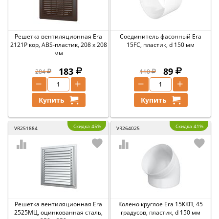
Решетка вентиляционная Era
Соединитель фасонный Era
2121Р кор, ABS-пластик, 208 x 208
15FC, пластик, d 150 мм
мм
183
89
284
110
−
+
−
+
Купить
Купить
Скидка 45%
Скидка 41%
VR251884
VR264025
Решетка вентиляционная Era
Колено круглое Era 15ККП, 45
2525МЦ, оцинкованная сталь,
градусов, пластик, d 150 мм