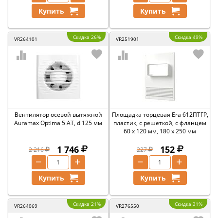
Купить
Купить
Скидка 26%
Скидка 49%
VR264101
VR251901
Вентилятор осевой вытяжной
Площадка торцевая Era 612ПТГР,
Auramax Optima 5 AT, d 125 мм
пластик, с решеткой, с фланцем
60 x 120 мм, 180 x 250 мм
1 746
152
2 216
227
−
+
−
+
Купить
Купить
Скидка 21%
Скидка 31%
VR264069
VR276550