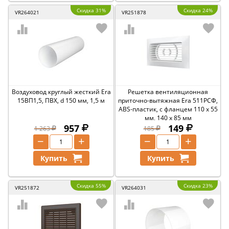
Скидка 31%
Скидка 24%
VR264021
VR251878
Воздуховод круглый жесткий Era
Решетка вентиляционная
15ВП1,5, ПВХ, d 150 мм, 1,5 м
приточно-вытяжная Era 511РСФ,
ABS-пластик, с фланцем 110 x 55
мм, 140 x 85 мм
957
149
1 263
185
−
+
−
+
Купить
Купить
Скидка 55%
Скидка 23%
VR251872
VR264031