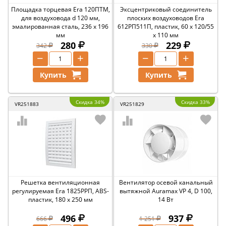
Площадка торцевая Era 120ПТМ,
Эксцентриковый соединитель
для воздуховода d 120 мм,
плоских воздуховодов Era
эмалированная сталь, 236 x 196
612РП511П, пластик, 60 x 120/55
мм
x 110 мм
280
229
342
330
−
+
−
+
Купить
Купить
Скидка 34%
Скидка 33%
VR251883
VR251829
Решетка вентиляционная
Вентилятор осевой канальный
регулируемая Era 1825РРП, ABS-
вытяжной Auramax VP 4, D 100,
пластик, 180 x 250 мм
14 Вт
496
937
666
1 251