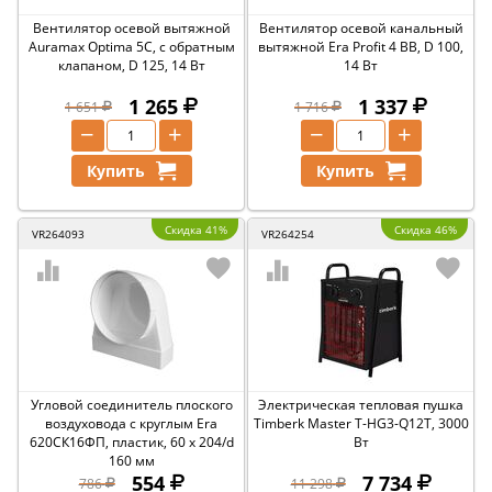
Вентилятор осевой вытяжной
Вентилятор осевой канальный
Auramax Optima 5C, с обратным
вытяжной Era Profit 4 BB, D 100,
клапаном, D 125, 14 Вт
14 Вт
1 265
1 337
1 651
1 716
−
+
−
+
Купить
Купить
Скидка 41%
Скидка 46%
VR264093
VR264254
Угловой соединитель плоского
Электрическая тепловая пушка
воздуховода с круглым Era
Timberk Master T-HG3-Q12T, 3000
620СК16ФП, пластик, 60 x 204/d
Вт
160 мм
554
7 734
786
11 298