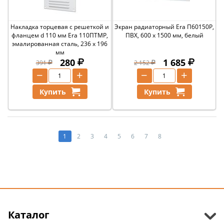
Накладка торцевая с решеткой и
Экран радиаторный Era П60150Р,
фланцем d 110 мм Era 110ПТМР,
ПВХ, 600 x 1500 мм, белый
эмалированная сталь, 236 x 196
мм
280
1 685
391
2 152
−
+
−
+
Купить
Купить
1
2
3
4
5
6
7
8
Каталог