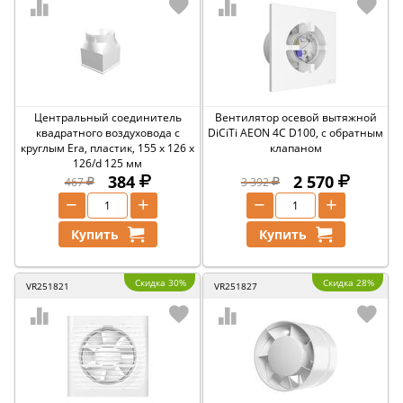
Центральный соединитель
Вентилятор осевой вытяжной
квадратного воздуховода с
DiCiTi AEON 4C D100, с обратным
круглым Era, пластик, 155 x 126 x
клапаном
126/d 125 мм
384
2 570
467
3 392
−
+
−
+
Купить
Купить
Скидка 30%
Скидка 28%
VR251821
VR251827