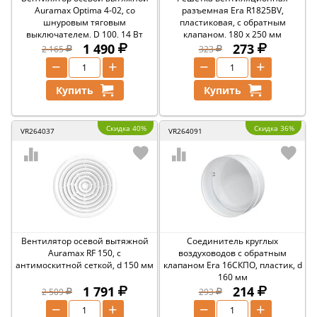
Auramax Optima 4-02, со
разъемная Era R1825BV,
шнуровым тяговым
пластиковая, с обратным
выключателем, D 100, 14 Вт
клапаном, 180 x 250 мм
1 490
273
2 165
323
−
+
−
+
Купить
Купить
Скидка 40%
Скидка 36%
VR264037
VR264091
Вентилятор осевой вытяжной
Соединитель круглых
Auramax RF 150, с
воздуховодов с обратным
антимоскитной сеткой, d 150 мм
клапаном Era 16СКПО, пластик, d
160 мм
1 791
214
2 509
293
−
+
−
+