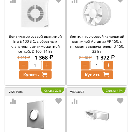
Вентилятор осевой вытяжной
Вентилятор осевой канальный
Era E 100 S C, с обратным
вытяжной Auramax VP 150, с
клапаном, с антимоскитной
тяговым выключателем, D 150,
сеткой, D 100, 14 Вт
22 Вт
1 368
1 372
1 901
2 140
−
+
−
+
Купить
Купить
Скидка 22%
Скидка 44%
VR251904
VR264023