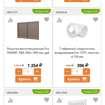
Скидка 26%
Скидка 22%
VR251971
VR264026
Решетка вентиляционная Era
Т-образный соединитель
П6090Р, ПВХ, 600 x 900 мм, дуб
воздуховодов Era 15ТП, пластик,
d 150 мм
1 254
396
1 591
486
−
+
−
+
Купить
Купить
Скидка 30%
Скидка 32%
VR264094
VR251854