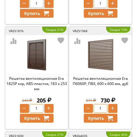
−
+
−
+
Купить
Купить
Скидка 21%
Скидка 19%
VR251876
VR251968
Решетка вентиляционная Era
Решетка вентиляционная Era
1825Р кор, ABS-пластик, 183 x 253
П6060Р, ПВХ, 600 x 600 мм, дуб
мм
205
730
249
871
−
+
−
+
Купить
Купить
Скидка 27%
Скидка 46%
VR251830
VR264035