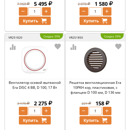
5 495
1 580
7 968
2 076
−
+
−
+
Купить
Купить
Скидка 39%
Скидка 39%
VR251820
VR251850
Вентилятор осевой вытяжной
Решетка вентиляционная Era
Era DISC 4 BB, D 100, 17 Вт
10РКН кор, пластиковая, с
фланцем D 100 мм, D 136 мм
2 275
158
3 175
221
−
+
−
+
Купить
Купить