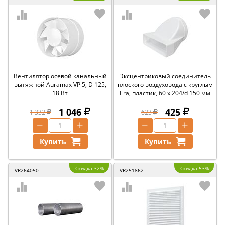
Вентилятор осевой канальный
Эксцентриковый соединитель
вытяжной Auramax VP 5, D 125,
плоского воздуховода с круглым
18 Вт
Era, пластик, 60 x 204/d 150 мм
1 046
425
1 332
623
−
+
−
+
Купить
Купить
Скидка 32%
Скидка 53%
VR264050
VR251862