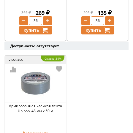
269
135
366
205
−
+
−
+
Купить
Купить
Доступность: отсутствует
Скидка 34%
VR220455
Армированная клейкая лента
Unibob, 48 мм x 50 м
Нет в продаже