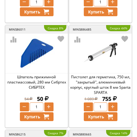
−
+
−
+
Купить
Купить
Скидка 8%
Скидка 44%
MINS86011
MINS886485
Шпатель прижимной
Пистолет для герметика, 750 мл,
пластмассовый, 280 мм Сибртех
"закрытый", алюминиевый
СИБРТЕХ
корпус, круглый шток 8 мм Sparta
SPARTA
50
755
54
1 089
−
+
−
+
Купить
Купить
Скидка 7%
Скидка 14%
MINS86215
MINS880665