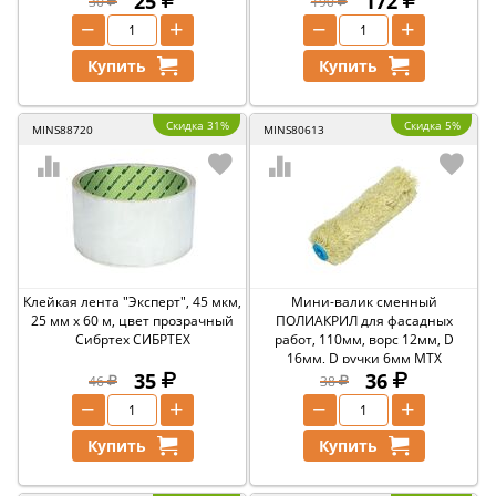
25
172
30
190
−
+
−
+
Купить
Купить
Скидка 31%
Скидка 5%
MINS88720
MINS80613
Клейкая лента "Эксперт", 45 мкм,
Мини-валик сменный
25 мм х 60 м, цвет прозрачный
ПОЛИАКРИЛ для фасадных
Сибртех СИБРТЕХ
работ, 110мм, ворс 12мм, D
16мм, D ручки 6мм MTX
35
36
46
38
−
+
−
+
Купить
Купить