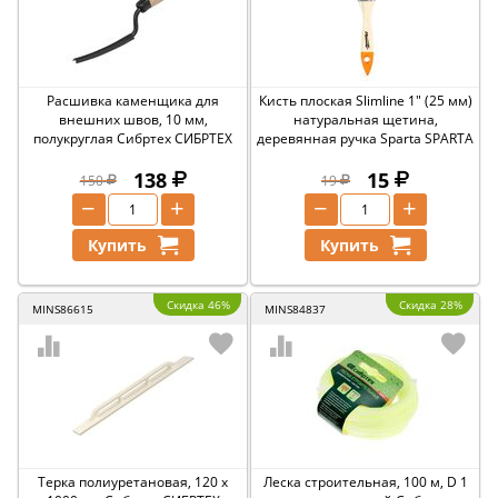
Расшивка каменщика для
Кисть плоская Slimline 1" (25 мм)
внешних швов, 10 мм,
натуральная щетина,
полукруглая Сибртех СИБРТЕХ
деревянная ручка Sparta SPARTA
138
15
150
19
−
+
−
+
Купить
Купить
Скидка 46%
Скидка 28%
MINS86615
MINS84837
Терка полиуретановая, 120 х
Леска строительная, 100 м, D 1