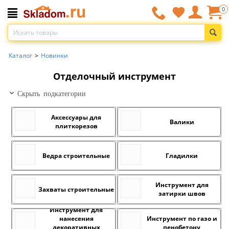
0
Каталог
>
Новинки
Отделочный инструмент
Скрыть подкатегории
Аксессуары для
Валики
плиткорезов
Ведра строительные
Гладилки
Инструмент для
Захваты строительные
затирки швов
Инструмент для
нанесения
Инструмент по газо и
декоративных
пенобетону