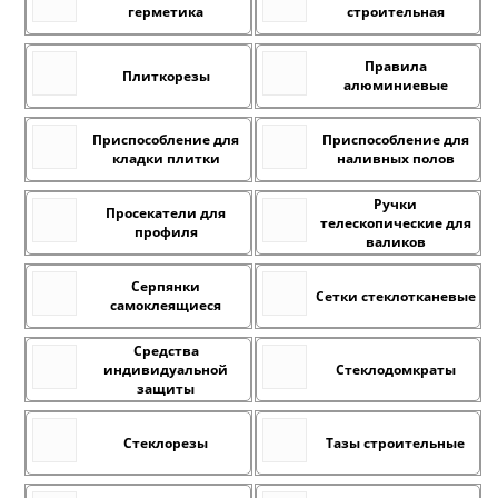
герметика
строительная
Правила
Плиткорезы
алюминиевые
Приспособление для
Приспособление для
кладки плитки
наливных полов
Ручки
Просекатели для
телескопические для
профиля
валиков
Серпянки
Сетки стеклотканевые
самоклеящиеся
Средства
индивидуальной
Стеклодомкраты
защиты
Стеклорезы
Тазы строительные