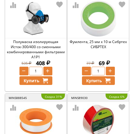
Полумаска изолирующая
Фумлента, 25 мм х 10 м Сибртех
Исток-300/400 со сменными
СИБРТЕХ
комбинированными фильтрами
А1Р1
408
69
535
77
−
+
−
+
Купить
Купить
Скидка 31%
Скидка 6%
MINS888545
MINS89030