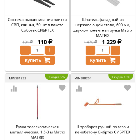
Система выравнивания плитки
Шпатель фасадный из
СВП, клинья, 50 шт в пакете
нержавеющей стали, 600 мм,
Сибртех СИБРТЕХ
двухкомпонентная ручка Matrix
MATRIX
110
1 229
131
1 470
−
+
−
+
Купить
Купить
Скидка 5%
Скидка 16%
MINS81232
MINS88204
Ручка телескопическая
Штроборез ручной по газо и
металлическая, 1.5-3 м Matrix
пенобетону Сибртех СИБРТЕХ
MATRIX