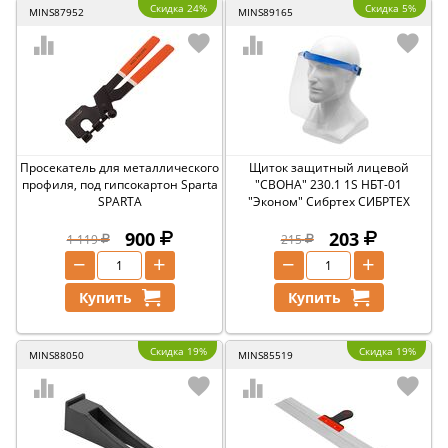
Скидка 24%
Скидка 5%
MINS87952
MINS89165
Просекатель для металлического
Щиток защитный лицевой
профиля, под гипсокартон Sparta
"СВОНА" 230.1 1S НБТ-01
SPARTA
"Эконом" Сибртех СИБРТЕХ
900
203
1 119
215
−
+
−
+
Купить
Купить
Скидка 19%
Скидка 19%
MINS88050
MINS85519