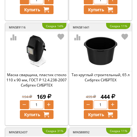
Купить
Купить
Скидка 14%
Скидка 11%
MINS89116
MINS81441
Маска сварщика, пластик стекло
Таз круглый строительный, 65 л
110 х 90 мм, ГОСТ Р 12.4.238-2007
Сибртех СИБРТЕХ
Сибртех СИБРТЕХ
169
444
194
495
−
+
−
+
Купить
Купить
Скидка 31%
Скидка 11%
MINS892437
MINS88892