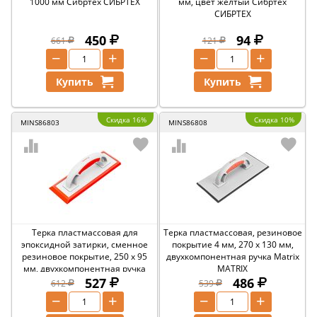
1000 мм Сибртех СИБРТЕХ
мм, цвет желтый Сибртех
СИБРТЕХ
450
94
661
121
−
+
−
+
Купить
Купить
Скидка 16%
Скидка 10%
MINS86803
MINS86808
Терка пластмассовая для
Терка пластмассовая, резиновое
эпоксидной затирки, сменное
покрытие 4 мм, 270 x 130 мм,
резиновое покрытие, 250 x 95
двухкомпонентная ручка Matrix
мм, двухкомпонентная ручка
MATRIX
Matrix MATRIX
527
486
612
539
−
+
−
+