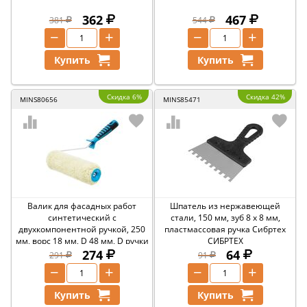
362
467
381
544
−
+
−
+
Купить
Купить
Скидка 6%
Скидка 42%
MINS80656
MINS85471
Валик для фасадных работ
Шпатель из нержавеющей
синтетический с
стали, 150 мм, зуб 8 х 8 мм,
двухкомпонентной ручкой, 250
пластмассовая ручка Сибртех
мм, ворс 18 мм, D 48 мм, D ручки
СИБРТЕХ
6 мм, полиакрил Matrix MATRIX
274
64
291
91
−
+
−
+
Купить
Купить