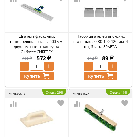
Шпатель фасадный,
Набор шпателей японских
нержавеющая сталь, 600 мм,
стальных, 50-80-100-120 мм, 4
двухкомпонентная ручка
шт, Sparta SPARTA
Сибртех СИБРТЕХ
572
89
741
142
−
+
−
+
Купить
Купить
Скидка 29%
Скидка 10%
MINS86618
MINS84624