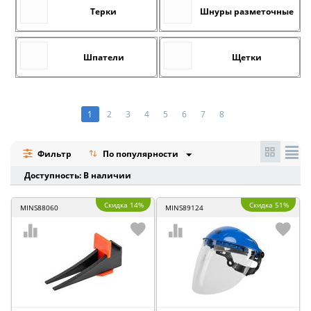
Терки
Шнуры разметочные
Шпатели
Щетки
1
2
3
4
5
6
7
8
Фильтр
По популярности
Доступность: В наличии
Скидка 14%
Скидка 51%
MINS88060
MINS89124