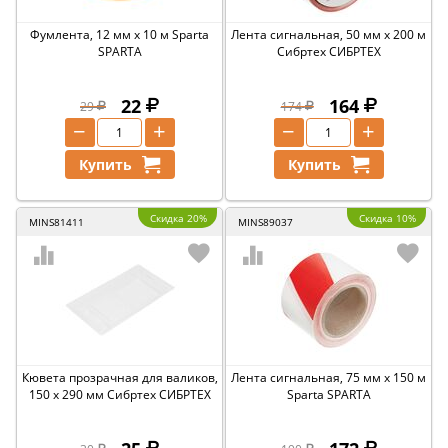
Фумлента, 12 мм х 10 м Sparta
Лента сигнальная, 50 мм х 200 м
SPARTA
Сибртех СИБРТЕХ
22
164
29
174
−
+
−
+
Купить
Купить
Скидка 20%
Скидка 10%
MINS81411
MINS89037
Кювета прозрачная для валиков,
Лента сигнальная, 75 мм х 150 м
150 х 290 мм Сибртех СИБРТЕХ
Sparta SPARTA