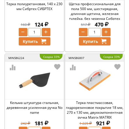
Терка полиуретановая, 140 х 230
Щетка профессиональная для
мм Сибртех СИБРТЕХ
пола 500 мм, шестирядная,
длинная щетина, железная
тулейка, без черенка Сибртех
124
СИБРТЕХ
470
160
517
−
+
−
+
Купить
Купить
Скидка 33%
Скидка 33%
MINS86224
MINS86807
Кельма штукатура стальная,
Терка пластмассовая,
деревянная усиленная ручка No
гидрорезиновое покрытие 18 мм,
name
270 x 130 мм, двухкомпонентная
ручка Matrix MATRIX
181
921
242
1 225