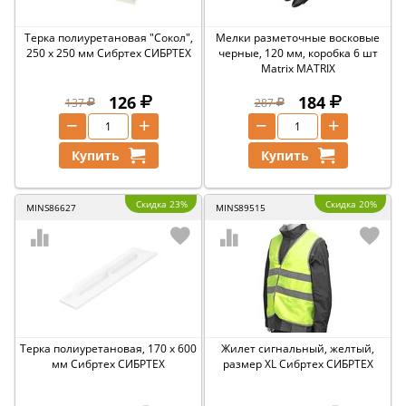
Терка полиуретановая "Сокол",
Мелки разметочные восковые
250 х 250 мм Сибртех СИБРТЕХ
черные, 120 мм, коробка 6 шт
Matrix MATRIX
126
184
137
287
−
+
−
+
Купить
Купить
Скидка 23%
Скидка 20%
MINS86627
MINS89515
Терка полиуретановая, 170 х 600
Жилет сигнальный, желтый,
мм Сибртех СИБРТЕХ
размер XL Сибртех СИБРТЕХ