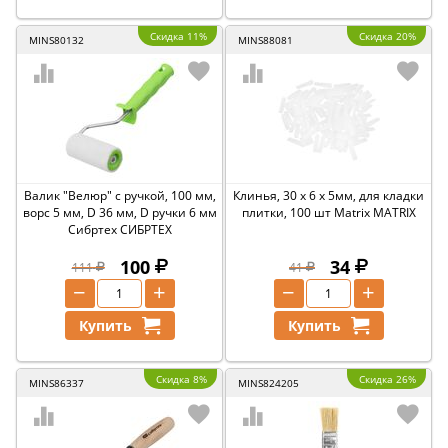
Скидка 11%
Скидка 20%
MINS80132
MINS88081
Валик "Велюр" с ручкой, 100 мм,
Клинья, 30 х 6 х 5мм, для кладки
ворс 5 мм, D 36 мм, D ручки 6 мм
плитки, 100 шт Matrix MATRIX
Сибртех СИБРТЕХ
100
34
111
41
−
+
−
+
Купить
Купить
Скидка 8%
Скидка 26%
MINS86337
MINS824205