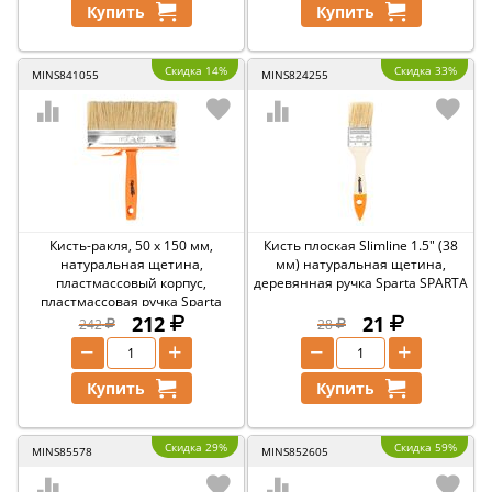
Купить
Купить
Скидка 14%
Скидка 33%
MINS841055
MINS824255
Кисть-ракля, 50 х 150 мм,
Кисть плоская Slimline 1.5" (38
натуральная щетина,
мм) натуральная щетина,
пластмассовый корпус,
деревянная ручка Sparta SPARTA
пластмассовая ручка Sparta
SPARTA
212
21
242
28
−
+
−
+
Купить
Купить
Скидка 29%
Скидка 59%
MINS85578
MINS852605