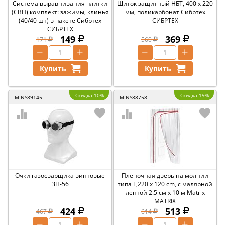
Система выравнивания плитки
Щиток защитный НБТ, 400 х 220
(СВП) комплект: зажимы, клинья
мм, поликарбонат Сибртех
(40/40 шт) в пакете Сибртех
СИБРТЕХ
СИБРТЕХ
149
369
171
560
−
+
−
+
Купить
Купить
Скидка 10%
Скидка 19%
MINS89145
MINS88758
Очки газосварщика винтовые
Пленочная дверь на молнии
ЗН-56
типа L,220 x 120 cm, с малярной
лентой 2.5 см х 10 м Matrix
MATRIX
424
513
467
614
−
+
−
+