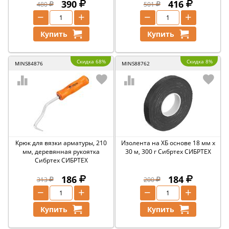
390
416
480
501
−
+
−
+
Купить
Купить
Скидка 68%
Скидка 8%
MINS84876
MINS88762
Крюк для вязки арматуры, 210
Изолента на ХБ основе 18 мм х
мм, деревянная рукоятка
30 м, 300 г Сибртех СИБРТЕХ
Сибртех СИБРТЕХ
186
184
313
200
−
+
−
+
Купить
Купить