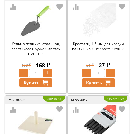
Кельма печника, стальная,
Крестики, 1.5 мм, для кладки
пластиковая ручка Сибртех
плитки, 250 шт Sparta SPARTA
СИБРТЕХ
168
27
180
31
−
+
−
+
Купить
Купить
Скидка 8%
Скидка 55%
MINS86652
MINS84817