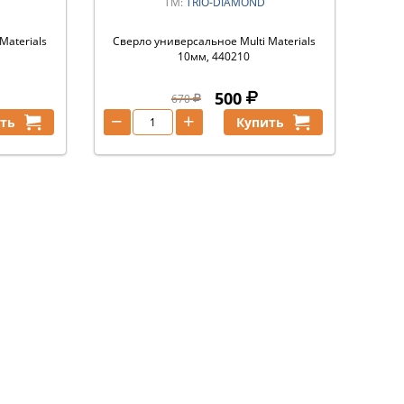
ТМ:
TRIO-DIAMOND
Materials
Сверло универсальное Multi Materials
10мм, 440210
500
670
−
+
ть
Купить