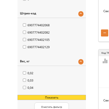
Све
Штрих-код
6907774402068
−
6907774402082
6907774402105
6907774402129
Код
T
Вес, кг
0,02
0,03
0,04
Показать
Све
Очистить фильтр