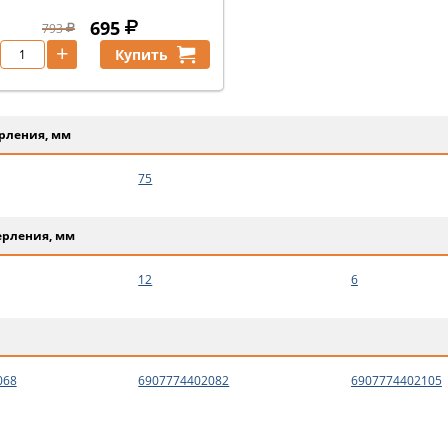
695
793
+
Купить
рления, мм
75
ерления, мм
12
6
068
6907774402082
6907774402105