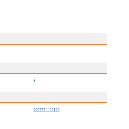
8
6907774402129