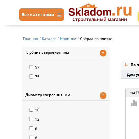
Все категории
Главная
/
Каталог
/
Новинки
/
Свёрла по плитке
Глубина сверления, мм
По п
57
Досту
75
Код
T
Диаметр сверления, мм
10
12
6
8