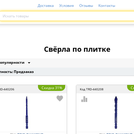
Доставка
Условия
Отзывы
Контакты
Свёрла по плитке
опулярности
пность: Предзаказ
Скидка 31%
С
RD-440206
Код
TRD-440208