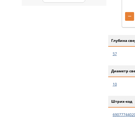
−
Глубина све
57
Диаметр св
10
Штрих-код
6907774402