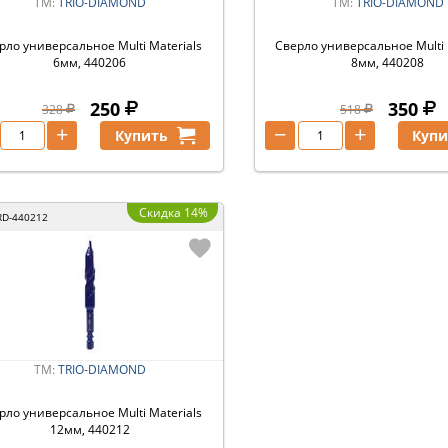
ТМ:
TRIO-DIAMOND
ТМ:
TRIO-DIAMOND
рло универсальное Multi Materials
Сверло универсальное Multi 
6мм, 440206
8мм, 440208
250
350
328
518
+
−
+
Купить
Купи
Скидка 14%
RD-440212
ТМ:
TRIO-DIAMOND
рло универсальное Multi Materials
12мм, 440212