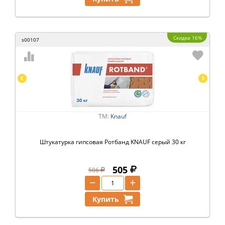
Скидка 16%
s00107
ТМ:
Knauf
Штукатурка гипсовая Ротбанд KNAUF серый 30 кг
505
586
−
+
Купить