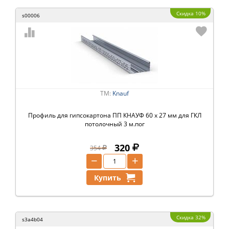
Скидка 10%
s00006
ТМ:
Knauf
Профиль для гипсокартона ПП КНАУФ 60 х 27 мм для ГКЛ
потолочный 3 м.пог
320
354
−
+
Купить
Скидка 32%
s3a4b04