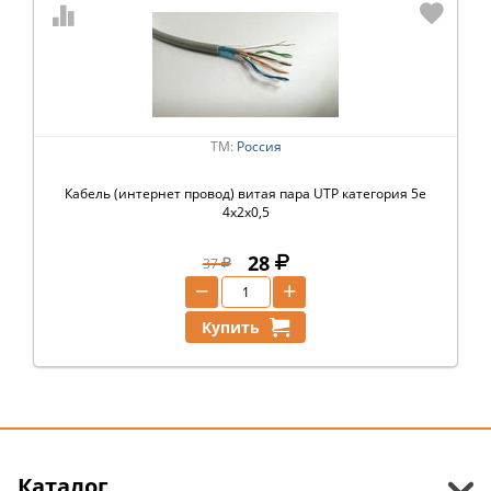
ТМ:
Россия
Кабель (интернет провод) витая пара UTP категория 5e
4х2х0,5
28
37
−
+
Купить
Каталог