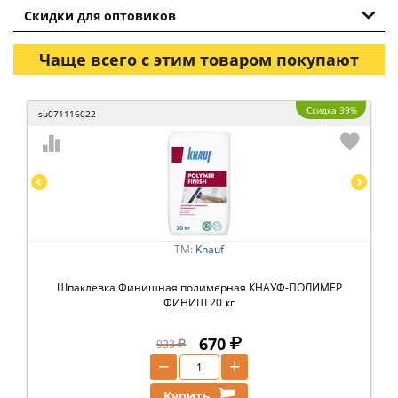
Скидки для оптовиков
Чаще всего с этим товаром покупают
Скидка 39%
su071116022
ТМ:
Knauf
Шпаклевка Финишная полимерная КНАУФ-ПОЛИМЕР
ФИНИШ 20 кг
670
933
−
+
Купить