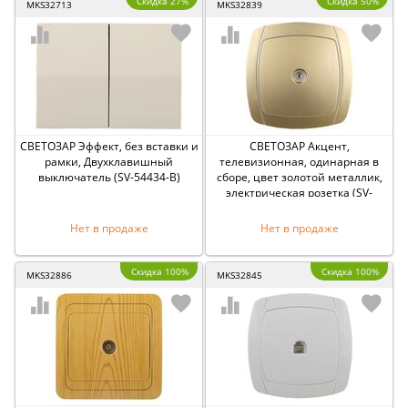
Скидка 27%
Скидка 50%
MKS32713
MKS32839
СВЕТОЗАР Эффект, без вставки и
СВЕТОЗАР Акцент,
рамки, Двухклавишный
телевизионная, одинарная в
выключатель (SV-54434-B)
сборе, цвет золотой металлик,
электрическая розетка (SV-
54215-GM)
Нет в продаже
Нет в продаже
Скидка 100%
Скидка 100%
MKS32886
MKS32845