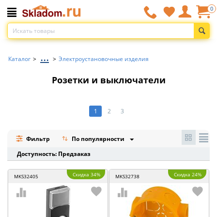
0
...
Каталог
>
>
Электроустановочные изделия
Розетки и выключатели
1
2
3
Фильтр
По популярности
Доступность: Предзаказ
Скидка 34%
Скидка 24%
MKS32405
MKS32738