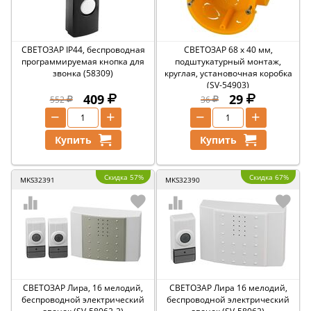
СВЕТОЗАР IP44, беспроводная
СВЕТОЗАР 68 х 40 мм,
программируемая кнопка для
подштукатурный монтаж,
звонка (58309)
круглая, установочная коробка
(SV-54903)
409
29
552
36
−
+
−
+
Купить
Купить
Скидка 57%
Скидка 67%
MKS32391
MKS32390
СВЕТОЗАР Лира, 16 мелодий,
СВЕТОЗАР Лира 16 мелодий,
беспроводной электрический
беспроводной электрический