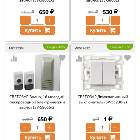
звонок (SV-58062-2)
звонок (SV-58062)
650
530
1 022
889
−
+
−
+
Купить
Купить
Скидка 49%
Скидка 100%
MKS32394
MKS32632
СВЕТОЗАР Волна, 16 мелодий,
СВЕТОЗАР Двухклавишный
беспроводной электрический
выключатель (SV-55230-2)
звонок (SV-58066-2)
650
1
970
2
−
+
−
+
Купить
Купить