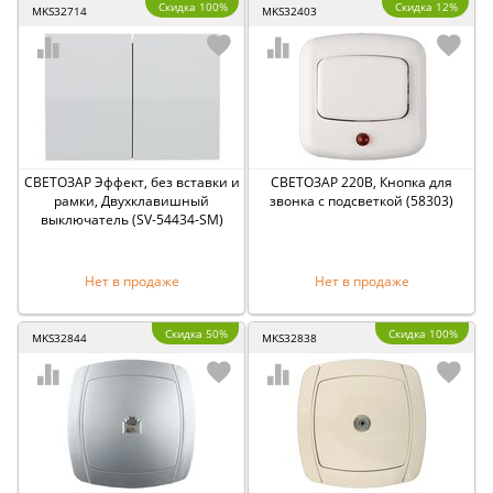
Скидка 100%
Скидка 12%
MKS32714
MKS32403
СВЕТОЗАР Эффект, без вставки и
СВЕТОЗАР 220В, Кнопка для
рамки, Двухклавишный
звонка с подсветкой (58303)
выключатель (SV-54434-SM)
Нет в продаже
Нет в продаже
Скидка 50%
Скидка 100%
MKS32844
MKS32838