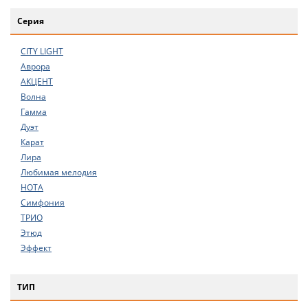
Серия
CITY LIGHT
Аврора
АКЦЕНТ
Волна
Гамма
Дуэт
Карат
Лира
Любимая мелодия
НОТА
Симфония
ТРИО
Этюд
Эффект
ТИП