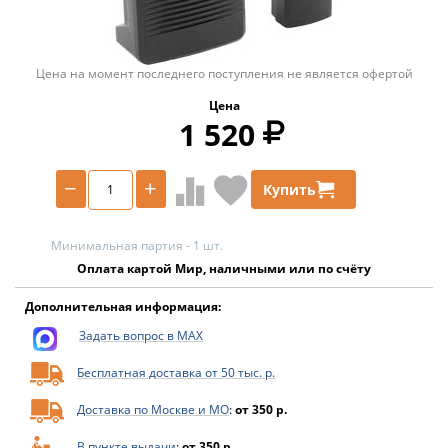
Цена на момент последнего поступления не является офертой
Цена
1 520
−
+
Купить
Минимальная партия - 1 шт.
Оплата картой Мир, наличными или по счёту
Дополнительная информация:
Задать вопрос в MAX
Бесплатная доставка от 50 тыс. р.
Доставка по Москве и МО
:
от 350 р.
В пункте выдачи
:
от 350 р.