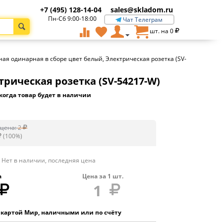
+7 (495) 128-14-04
sales@skladom.ru
Пн-Сб 9:00-18:00
Чат Телеграм
шт. на
0
нная одинарная в сборе цвет белый, Электрическая розетка (SV-
трическая розетка (SV-54217-W)
когда товар будет в наличии
цена:
2
(
100
%)
Нет в наличии, последняя цена
а
Цена за
1
шт.
1
 картой Мир, наличными или по счёту