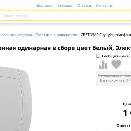
Доставка
Условия
Отзывы
Контакты
новочные изделия
/
Розетки и выключатели
/
СВЕТОЗАР City light, телефо
фонная одинарная в сборе цвет белый, Элек
Сообщить мне, 
Рекомендованная 
Вы экономите:
1
Цен
1
Оплата