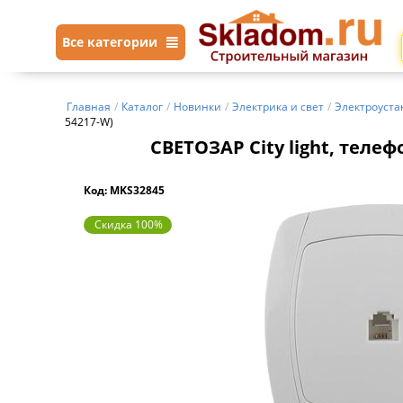
Все категории
Главная
/
Каталог
/
Новинки
/
Электрика и свет
/
Электроуста
54217-W)
СВЕТОЗАР City light, теле
Код: MKS32845
Скидка 100%