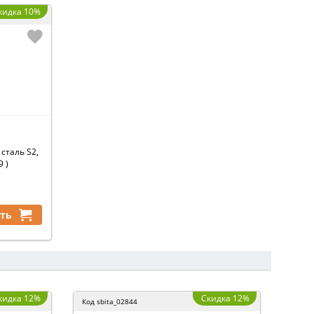
кидка 10%
сталь S2,
9 )
ть
кидка 12%
Скидка 12%
Код
sbita_02844