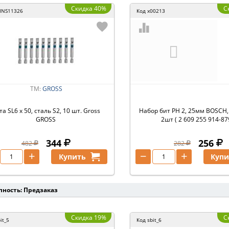
Скидка 40%
С
INS11326
Код
x00213
ТМ:
GROSS
та SL6 х 50, сталь S2, 10 шт. Gross
Набор бит PH 2, 25мм BOSCH, 
GROSS
2шт ( 2 609 255 914-87
344
256
482
282
+
−
+
Купить
Купи
пность: Предзаказ
Скидка 19%
С
it_5
Код
sbit_6