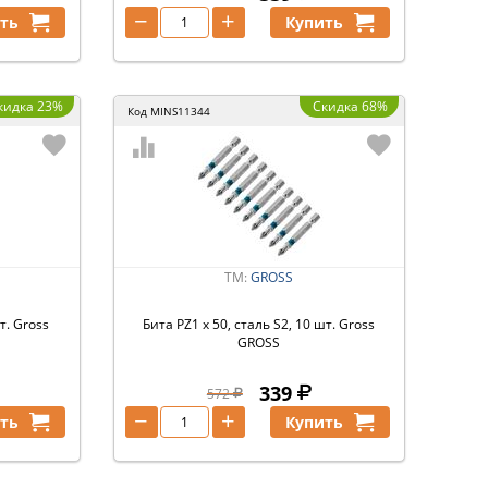
−
+
ть
Купить
кидка 23%
Скидка 68%
Код
MINS11344
ТМ:
GROSS
т. Gross
Бита РZ1 х 50, сталь S2, 10 шт. Gross
GROSS
339
572
−
+
ть
Купить