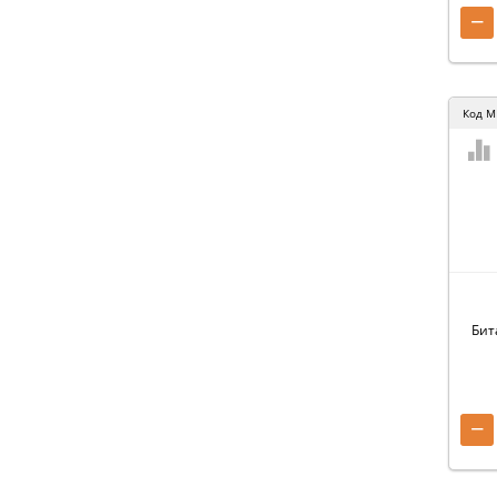
−
Код
M
Бит
−