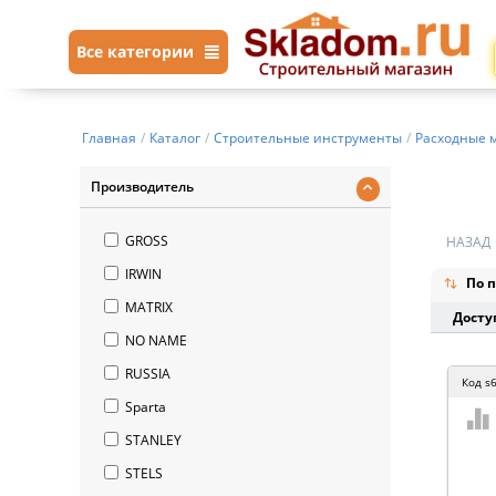
Все категории
Главная
/
Каталог
/
Строительные инструменты
/
Расходные 
Производитель
GROSS
НАЗАД
IRWIN
По п
MATRIX
Досту
NO NAME
RUSSIA
Код
s
Sparta
STANLEY
STELS