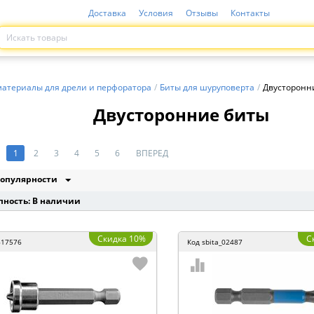
Доставка
Условия
Отзывы
Контакты
материалы для дрели и перфоратора
/
Биты для шуруповерта
/
Двусторонн
Двусторонние биты
1
2
3
4
5
6
ВПЕРЕД
опулярности
пность: В наличии
Скидка 10%
С
617576
Код
sbita_02487