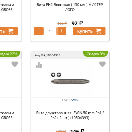
ителем и
Бита РН2 Японская ( 150 мм ) МИСТЕР
s GROSS
ЛОГО
92
102
−
+
ть
Купить
кидка 22%
Скидка 9%
Код
MA_10504393
ТМ:
IRWIN
ителем и
Бита двухсторонняя IRWIN 50 mm Ph1 /
s GROSS
Ph2 ( 2 шт.) (10504393)
146
160