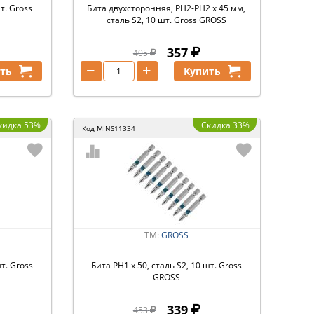
т. Gross
Бита двухсторонняя, PH2-PH2 х 45 мм,
сталь S2, 10 шт. Gross GROSS
357
405
−
+
ть
Купить
кидка 53%
Скидка 33%
Код
MINS11334
ТМ:
GROSS
шт. Gross
Бита РН1 х 50, сталь S2, 10 шт. Gross
GROSS
339
453