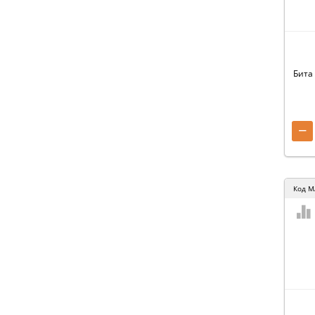
Бита
−
Код
M