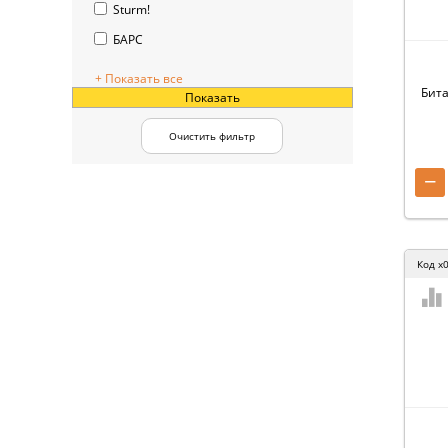
Sturm!
БАРС
+ Показать все
Бита
Показать
Очистить фильтр
−
Код
x