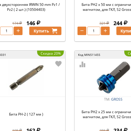
а двухсторонняя IRWIN 50 mm Pz1 /
Бита PH2 x 50 мм с огранич
Pz2 ( 2 шт.) (10504403)
магнитом, для ГКЛ, S2 Gros
146
244
174
321
+
−
+
Купить
Купи
Скидка 20%
С
K031
Код
MINS11455
ТМ:
GROSS
Бита PH2 x 25 мм с огранич
Бита РН-2 ( 127 мм )
магнитом, для ГКЛ, S2 Gros
162
234
195
286