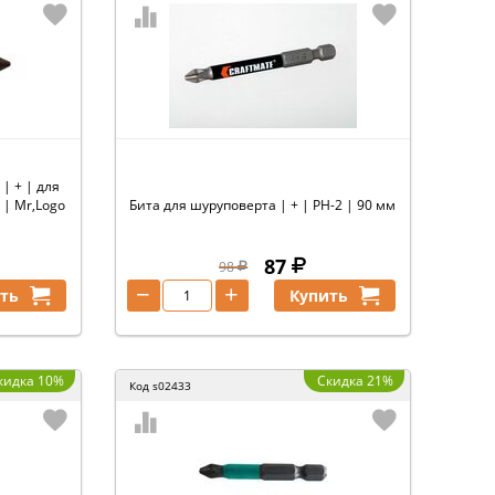
| + | для
 | Mr,Logo
Бита для шуруповерта | + | PH-2 | 90 мм
87
98
−
+
ть
Купить
кидка 10%
Скидка 21%
Код
s02433