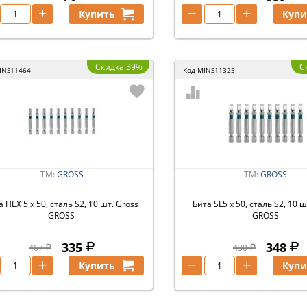
+
−
+
Купить
Купи
Скидка 39%
С
INS11464
Код
MINS11325
ТМ:
GROSS
ТМ:
GROSS
а HEX 5 х 50, сталь S2, 10 шт. Gross
Бита SL5 х 50, сталь S2, 10 ш
GROSS
GROSS
335
348
467
430
+
−
+
Купить
Купи