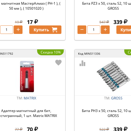
 магнитная МастерАлмаз ( РН-1 ), (
Бита РZ3 х 50, сталь S2, 10 ш
50 мм ), ( 10501020 )
GROSS
17
339
19
547
+
−
+
Купить
Купи
Скидка 10%
С
INS11792
Код
MINS11336
ТМ:
MATRIX
ТМ:
GROSS
Адаптер магнитный для бит,
Бита РН3 х 50, сталь S2, 10 
стигранный, 1 шт. Matrix MATRIX
GROSS
70
339
77
522