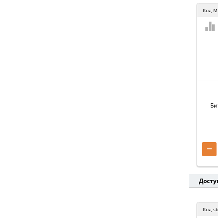
Код
M
Би
−
Досту
Код
sb