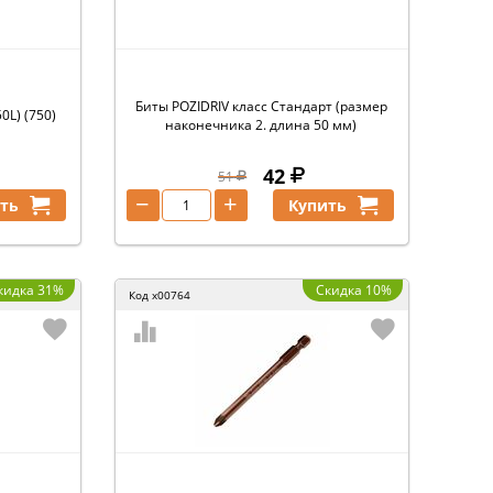
Биты POZIDRIV класс Стандарт (размер
0L) (750)
наконечника 2. длина 50 мм)
42
51
−
+
ть
Купить
кидка 31%
Скидка 10%
Код
x00764