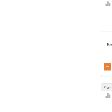
Бит
−
Код
s