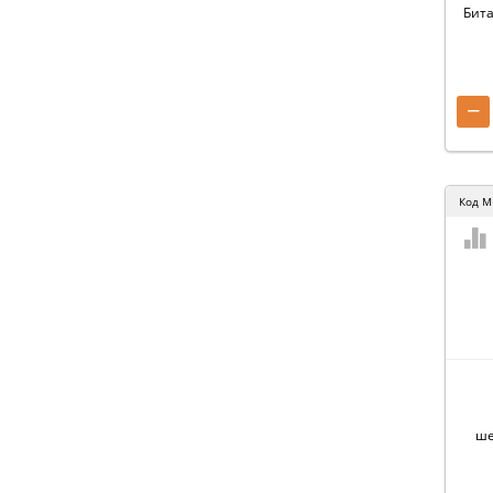
Бита
−
Код
M
ше