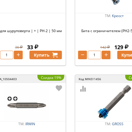
ТМ:
Креост
 для шуруповерта | + | PH-2 | 50 мм
Бита с ограничителем (PH2-5
33
129
36
142
+
−
+
Купить
Купи
Скидка 19%
С
A_10504403
Код
MINS11456
ТМ:
IRWIN
ТМ:
GROSS