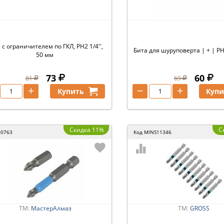
 с ограничителем по ГКЛ, PH2 1/4'',
Бита для шуруповерта | + | PH
50 мм
73
60
81
69
+
−
+
Купить
Купи
Скидка 11%
С
00763
Код
MINS11346
ТМ:
МастерАлмаз
ТМ:
GROSS