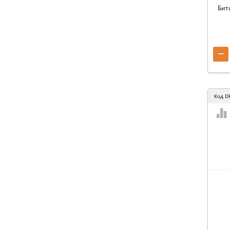
Бит
−
Код
D