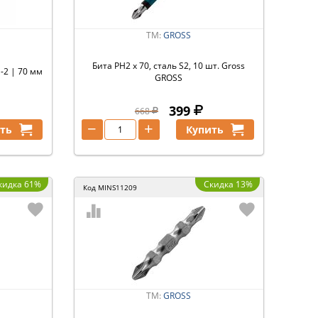
ТМ:
GROSS
Бита PH2 х 70, сталь S2, 10 шт. Gross
-2 | 70 мм
GROSS
399
668
−
+
ть
Купить
кидка 61%
Скидка 13%
Код
MINS11209
ТМ:
GROSS