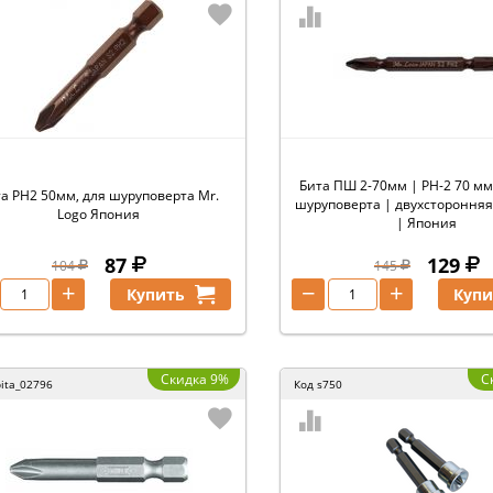
Бита ПШ 2-70мм | PH-2 70 мм 
а PH2 50мм, для шуруповерта Mr.
шуруповерта | двухсторонняя
Logo Япония
| Япония
87
129
104
145
+
−
+
Купить
Купи
Скидка 9%
С
bita_02796
Код
s750