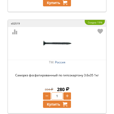
Купить
Скидка 19%
s02519
ТМ:
Россия
Саморез фосфатированный по гипсокартону 3.6х35 1кг
280
334
−
+
Купить