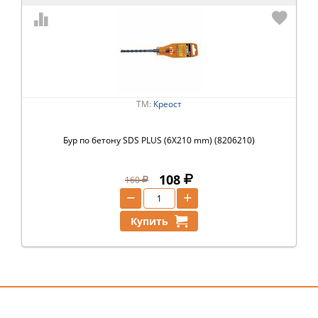
ТМ:
Креост
Бур пo бетону SDS PLUS (6X210 mm) (8206210)
108
160
−
+
Купить