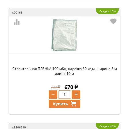
Скидка 10%
s00166
Строительная ПЛЕНКА 100 мКн, нарезка 30 кв,м, ширина 3 м
длина 10 м
670
738
−
+
Купить
Скидка 48%
s8206210