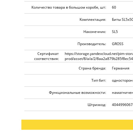
Количество товара в большом коробе, шт:
60
Комплектация:
Биты SL5x50
Наконечник:
SL5
Производитель:
GROSS
Сертификат
https://storage.yandexcloud.net/pim-stor
соответствия:
prod/asset/8/a/a/2/8aa2a879b285f8ec5
Страна бренда:
Германия
Тип бит:
односторо
Функциональные возможности:
намагниче
Штрихкод:
4044996067