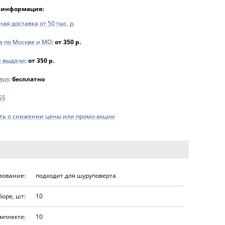
 информация:
ая доставка от 50 тыс. р.
а по Москве и МО
:
от 350 р.
е выдачи
:
от 350 р.
воз
:
бесплатно
SS
ь о снижении цены или промо-акции
зование:
подходит для шуруповерта
боре, шт:
10
мплекте:
10