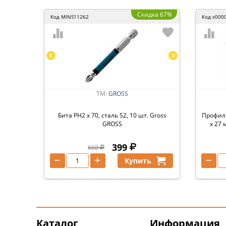
Скидка 67%
Код
MINS11262
Код
s000
ТМ:
GROSS
Бита PH2 х 70, сталь S2, 10 шт. Gross
Профиль
GROSS
х 27 
399
668
−
+
−
Купить
Каталог
Информация