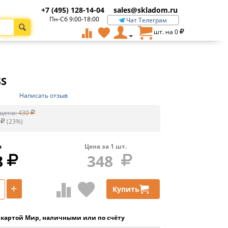
+7 (495) 128-14-04
sales@skladom.ru
Пн-Сб 9:00-18:00
Чат Телеграм
шт. на
0
SS
Написать отзыв
цена:
430
(
23
%)
а
Цена за
1
шт.
8
348
+
Купить
 картой Мир, наличными или по счёту