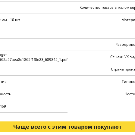
Количество товара в малом ко
 мм - 10 шт
Матери
Размер хво
age-
Ссылки VK ви
4f62a57aea8c1865f1f0e23_689845_1.pdf
Страна произ
нние
Тип хв
нность
Честн
469
Чаще всего с этим товаром покупают