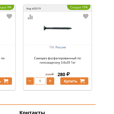
идка 9%
Скидка 19%
Код
s02519
ТМ:
Россия
 по
Саморез фосфатированный по
гипсокартону 3.6х35 1кг
280
334
−
+
ь
Купить
Контакты