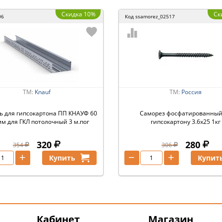
Скидка 10%
Ск
06
Код
ssamorez_02517
ТМ:
Knauf
ТМ:
Россия
 для гипсокартона ПП КНАУФ 60
Саморез фосфатированный
мм для ГКЛ потолочный 3 м.пог
гипсокартону 3.6х25 1кг
320
280
354
306
+
−
+
Купить
Купит
Кабинет
Магазин