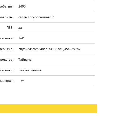
робе, шт:
2400
ал биты:
сталь легированная S2
ПЗЗ:
да
стовика:
1/4"
део ОМК:
https://vk.com/video-74138581_456239787
водства:
Тайвань
остовика:
шестигранный
ый знак:
нет