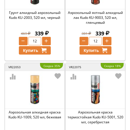
Грунт алкидный аэрозольный
Аэрозольный яхтный алкидный
Kudo KU-2003, 520 мл, черный
лак Kudo KU-9003, 520 мл,
глянцевый
339
339
469
381
−
+
−
+
Купить
Купить
Скидка 35%
Скидка 18%
VR22053
VR22075
Аэрозольная алкидная краска
Аэрозольная краска
Kudo KU-1009, 520 мл, бежевая
термостойкая Kudo KU-5001, 520
мл, серебристая