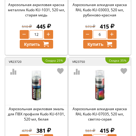
Аэрозольная акриловая краска
Аэрозольная алкидная краска
металлик Kudo KU-1031, 520 мл,
RAL Kudo KU-03003, 520 мл,
старая медь
рубиново-красная
445
415
510
573
−
+
−
+
Купить
Купить
Скидка 25%
Скидка 35%
VR23720
VR23750
Аэрозольная акриловая эмаль
Аэрозольная алкидная краска
для ПВХ профиля Kudo KU-6101,
RAL Kudo KU-07035, 520 мл,
520 мл, белая
светло-серая
381
415
479
561