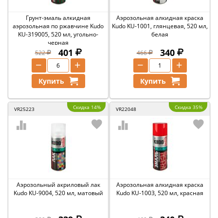
Грунт-эмаль алкидная
Аэрозольная алкидная краска
аэрозольная по ржавчине Kudo
Kudo KU-1001, глянцевая, 520 мл,
KU-319005, 520 мл, угольно-
белая
черная
401
340
522
466
−
+
−
+
Купить
Купить
Скидка 14%
Скидка 35%
VR25223
VR22048
Аэрозольный акриловый лак
Аэрозольная алкидная краска
Kudo KU-9004, 520 мл, матовый
Kudo KU-1003, 520 мл, красная