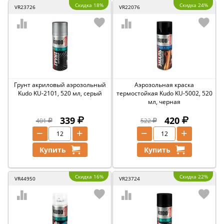
Скидка 18%
Скидка 24%
VR23726
VR22076
Грунт акриловый аэрозольный
Аэрозольная краска
Kudo KU-2101, 520 мл, серый
термостойкая Kudo KU-5002, 520
мл, черная
339
420
401
522
−
+
−
+
Купить
Купить
Скидка 16%
Скидка 22%
VR44950
VR23724