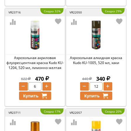
Скидка 32%
Скидка 29%
VR23716
VR22050
Аэрозольная акриловая
Аэрозольная алкидная краска
флуоресцентная краска Kudo KU-
Kudo KU-1005, 520 мл, хаки
1204, 520 мл, лимонно-желтая
470
340
622
440
−
+
−
+
Купить
Купить
Скидка 17%
Скидка 20%
VR23711
VR22057