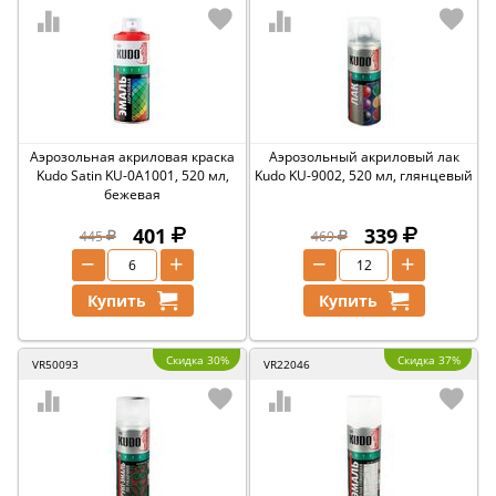
Аэрозольная акриловая краска
Аэрозольный акриловый лак
Kudo Satin KU-0A1001, 520 мл,
Kudo KU-9002, 520 мл, глянцевый
бежевая
401
339
445
469
−
+
−
+
Купить
Купить
Скидка 30%
Скидка 37%
VR50093
VR22046