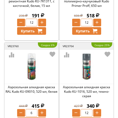
ремонтная Kudo KU-7K1311, с
полимерно-каучуковый Kudo
кисточкой, белая, 15 мл
Primer Proff, 650 мл
191
518
236
606
−
+
−
+
Купить
Купить
Скидка 6%
Скидка 25%
VR23760
VR23704
Аэрозольная алкидная краска
Аэрозольная алкидная краска
RAL Kudo KU-09010, 520 мл, белая
Kudo KU-1016, 520 мл, темно-
серая
415
340
444
427
−
+
−
+