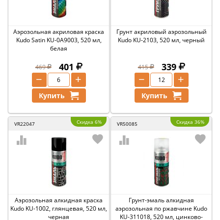
Аэрозольная акриловая краска
Грунт акриловый аэрозольный
Kudo Satin KU-0A9003, 520 мл,
Kudo KU-2103, 520 мл, черный
белая
401
339
469
415
−
+
−
+
Купить
Купить
Скидка 6%
Скидка 36%
VR22047
VR50085
Аэрозольная алкидная краска
Грунт-эмаль алкидная
Kudo KU-1002, глянцевая, 520 мл,
аэрозольная по ржавчине Kudo
черная
KU-311018, 520 мл, цинково-