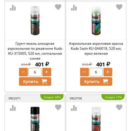
Грунт-эмаль алкидная
Аэрозольная акриловая краска
аэрозольная по ржавчине Kudo
Kudo Satin KU-0A6018, 520 мл,
KU-315005, 520 мл, сигнальная
ярко-зеленая
синяя
401
401
434
510
−
+
−
+
Купить
Купить
Скидка 38%
Скидка 12%
VR22071
VR23758