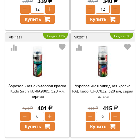
339
340
389
460
−
+
−
+
Купить
Купить
Скидка 13%
Скидка 6%
VR44951
VR23748
Аэрозольная акриловая краска
Аэрозольная алкидная краска
Kudo Satin KU-0A9005, 520 мл,
RAL Kudo KU-07032, 520 мл, серая
черная
галька
401
415
454
444
−
+
−
+
Купить
Купить