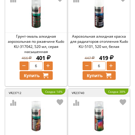
Грунт-эмаль алкидная
Аэрозольная алкидная краска
аэрозольная по ржавчине Kudo
для радиаторов отопления Kudo
KU-317042, 520 мл, серая
KU-5101, 520 мл, белая
насыщенная
401
419
466
447
−
+
−
+
Купить
Купить
Скидка 14%
Скидка 38%
VR23712
VR23740