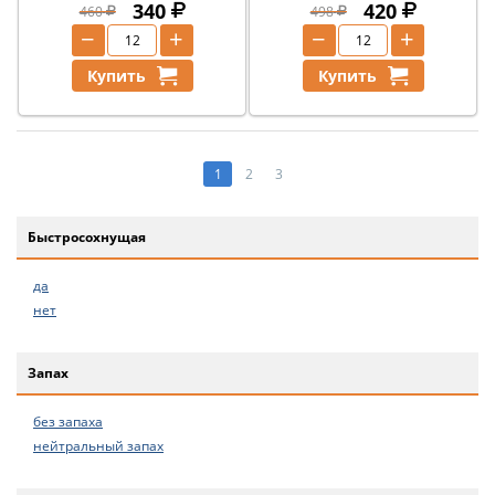
340
420
460
498
−
+
−
+
Купить
Купить
1
2
3
Быстросохнущая
да
нет
Запах
без запаха
нейтральный запах