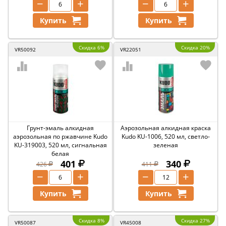
−
+
−
+
Купить
Купить
Скидка 6%
Скидка 20%
VR50092
VR22051
Грунт-эмаль алкидная
Аэрозольная алкидная краска
аэрозольная по ржавчине Kudo
Kudo KU-1006, 520 мл, светло-
KU-319003, 520 мл, сигнальная
зеленая
белая
401
340
426
411
−
+
−
+
Купить
Купить
Скидка 8%
Скидка 27%
VR50087
VR45008