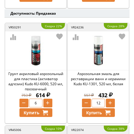
Доступность: Предзаказ
Скидка 22%
Скидка 28%
VR50291
VR24236
Грунт акриловый аэрозольный
Аэрозольная эмаль для
для пластика (активатор
реставрации ванн и керамики
адгезии) Kudo KU-6000, 520 мл,
Kudo KU-1301, 520 мл, белая
прозрачный
614
432
753
557
−
+
−
+
Купить
Купить
Скидка 10%
Скидка 38%
VR45006
VR22074