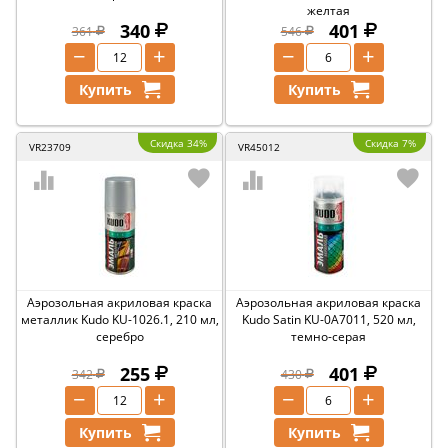
желтая
340
401
361
546
−
+
−
+
Купить
Купить
Скидка 34%
Скидка 7%
VR23709
VR45012
Аэрозольная акриловая краска
Аэрозольная акриловая краска
металлик Kudo KU-1026.1, 210 мл,
Kudo Satin KU-0A7011, 520 мл,
серебро
темно-серая
255
401
342
430
−
+
−
+
Купить
Купить