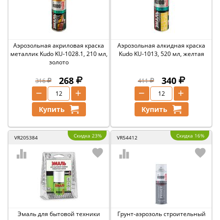
Аэрозольная акриловая краска
Аэрозольная алкидная краска
металлик Kudo KU-1028.1, 210 мл,
Kudo KU-1013, 520 мл, желтая
золото
268
340
316
411
−
+
−
+
Купить
Купить
Скидка 23%
Скидка 16%
VR205384
VR54412
Эмаль для бытовой техники
Грунт-аэрозоль строительный