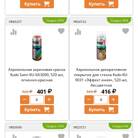
Купить
Купить
Скидка 30%
Скидка 36%
VR45257
VR24722
Аэрозольная акриловая краска
Аэрозольное декоративное
Kudo Satin KU-0A3000, 520 мл,
покрытие для стекла Kudo KU-
огненно-красная
9031 «Эффект инея», 520 мл,
бесцветное
401
416
522
566
−
+
−
+
Купить
Купить
Скидка 16%
Скидка 6%
VR50090
VR23721