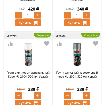
алюминий
зеленая
420
340
573
418
−
+
−
+
Купить
Купить
Скидка 6%
Скидка 14%
VR23723
VR22070
Грунт акриловый аэрозольный
Грунт алкидный аэрозольный
Kudo KU-2104, 520 мл, белый
Kudo KU-2001, 520 мл, серый
339
339
360
388
−
+
−
+
Купить
Купить