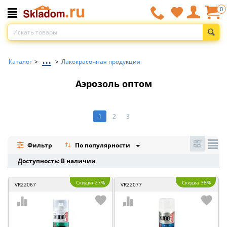
0
...
Каталог
>
>
Лакокрасочная продукция
Аэрозоль оптом
1
2
3
Фильтр
По популярности
Доступность: В наличии
Скидка 27%
Скидка 38%
VR22067
VR22077