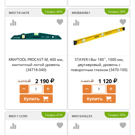
Скидка 46%
Скидка 28%
MKS17414478
MKS8840861
KRAFTOOL PROCAST-M, 400 мм,
STAYER I-Bar 180˚, 1000 мм,
магнитный литой уровень
двутавровый, уровень с
(34718-040)
поворотным глазком (3470-100)
2 190
1 120
3 219
1 441
−
+
−
+
Купить
Купить
Скидка 41%
Скидка 39%
MKS1112390
MKS16506233