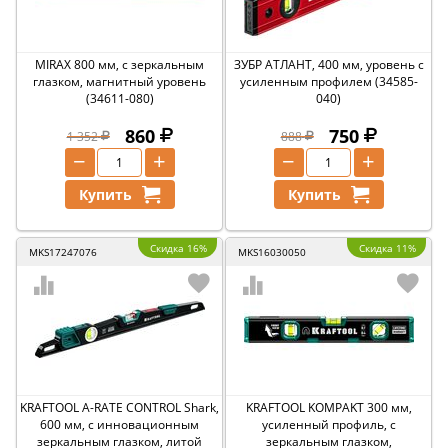
MIRAX 800 мм, с зеркальным
ЗУБР АТЛАНТ, 400 мм, уровень с
глазком, магнитный уровень
усиленным профилем (34585-
(34611-080)
040)
860
750
1 352
888
−
+
−
+
Купить
Купить
Скидка 16%
Скидка 11%
MKS17247076
MKS16030050
KRAFTOOL A-RATE CONTROL Shark,
KRAFTOOL KOMPAKT 300 мм,
600 мм, с инновационным
усиленный профиль, с
зеркальным глазком, литой
зеркальным глазком,