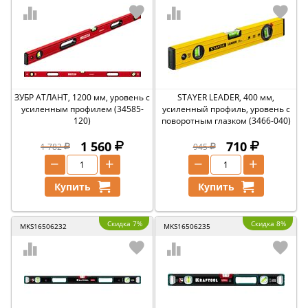
ЗУБР АТЛАНТ, 1200 мм, уровень с
STAYER LEADER, 400 мм,
усиленным профилем (34585-
усиленный профиль, уровень с
120)
поворотным глазком (3466-040)
1 560
710
1 782
945
−
+
−
+
Купить
Купить
Скидка 7%
Скидка 8%
MKS16506232
MKS16506235