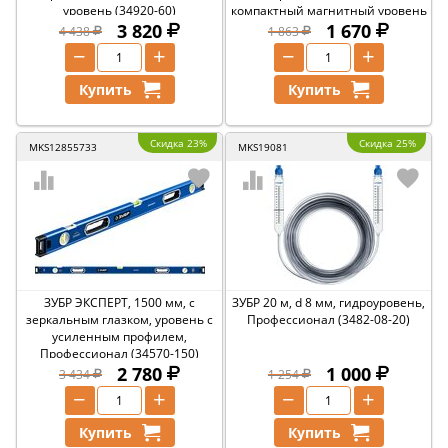
уровень (34920-60)
компактный магнитный уровень
3 820
(34784)
1 670
4 438
1 863
−
+
−
+
Купить
Купить
Скидка 23%
Скидка 25%
MKS12855733
MKS19081
ЗУБР ЭКСПЕРТ, 1500 мм, с
ЗУБР 20 м, d 8 мм, гидроуровень,
зеркальным глазком, уровень с
Профессионал (3482-08-20)
усиленным профилем,
Профессионал (34570-150)
2 780
1 000
3 434
1 254
−
+
−
+
Купить
Купить