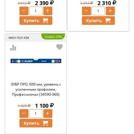
2 390
2 310
3 612
3 353
−
+
−
+
Купить
Купить
Скидка 29%
MKS17031398
ЗУБР ПРО, 600 мм, уровень с
усиленным профилем,
Профессионал (34590-060)
1 100
1 428
−
+
Купить