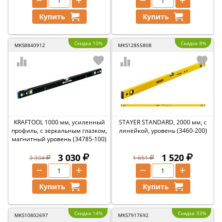
−
+
−
+
Купить
Купить
Скидка 10%
Скидка 8%
MKS8840912
MKS12855808
KRAFTOOL 1000 мм, усиленный
STAYER STANDARD, 2000 мм, с
профиль, с зеркальным глазком,
линейкой, уровень (3460-200)
магнитный уровень (34785-100)
3 030
1 520
3 334
1 651
−
+
−
+
Купить
Купить
Скидка 14%
Скидка 33%
MKS10802697
MKS7917692