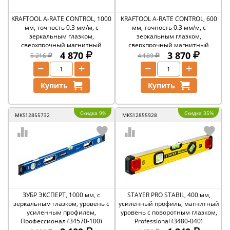
KRAFTOOL A-RATE CONTROL, 1000
KRAFTOOL A-RATE CONTROL, 600
мм, точность 0.3 мм/м, с
мм, точность 0.3 мм/м, с
зеркальным глазком,
зеркальным глазком,
сверхпрочный магнитный
сверхпрочный магнитный
уровень (34988-100)
4 870
уровень (34988-60)
3 870
5 216
4 189
−
+
−
+
Купить
Купить
Скидка 9%
Скидка 35%
MKS12855732
MKS12855928
ЗУБР ЭКСПЕРТ, 1000 мм, с
STAYER PRO STABIL, 400 мм,
зеркальным глазком, уровень с
усиленный профиль, магнитный
усиленным профилем,
уровень с поворотным глазком,
Профессионал (34570-100)
Professional (3480-040)