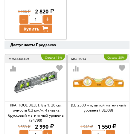
2 820
3 906
−
+
Купить
Доступность: Предзаказ
Скидка 19%
Скидка 25%
MKS18348459
MKS19014
KRAFTOOL BILLET, 8 в 1, 20 см,
JCB 2500 мм, литой магнитный
точность 0.3 мм/м, 4 глазка,
уровень (JBL008)
брусковый магнитный уровень
(34790)
2 990
1 550
3 559
1 948