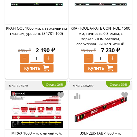
KRAFTOOL 1000 мм, с зеркальным
KRAFTOOL A-RATE CONTROL, 1500
глазком, уровень (34781-100)
мм, точность 0.3 мм/м, с
зеркальным глазком,
сверхпрочный магнитный
2 190
уровень (34988-150)
7 230
3 096
10 108
−
+
−
+
Купить
Купить
Скидка 26%
Скидка 30%
MKS1597579
MKS12386299
MIRAX 1000 мм, с линейкой,
ЗУБР ДВУТАВР, 800 мм,