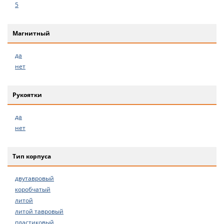
5
Магнитный
да
нет
Рукоятки
да
нет
Тип корпуса
двутавровый
коробчатый
литой
литой тавровый
пластиковый