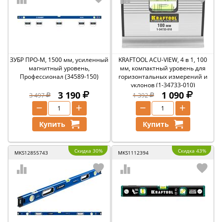
ЗУБР ПРО-М, 1500 мм, усиленный
KRAFTOOL ACU-VIEW, 4 в 1, 100
магнитный уровень,
мм, компактный уровень для
Профессионал (34589-150)
горизонтальных измерений и
уклонов (1-34733-010)
3 190
1 090
3 497
1 392
−
+
−
+
Купить
Купить
Скидка 30%
Скидка 43%
MKS12855743
MKS1112394