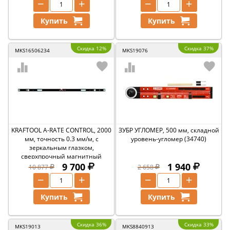
−
+
−
+
Купить
Купить
Скидка 12%
Скидка 37%
MKS16506234
MKS19076
KRAFTOOL A-RATE CONTROL, 2000
ЗУБР УГЛОМЕР, 500 мм, складной
мм, точность 0.3 мм/м, с
уровень-угломер (34740)
зеркальным глазком,
сверхпрочный магнитный
уровень (34988-200)
9 700
1 940
10 877
2 658
−
+
−
+
Купить
Купить
Скидка 36%
Скидка 33%
MKS19013
MKS8840913