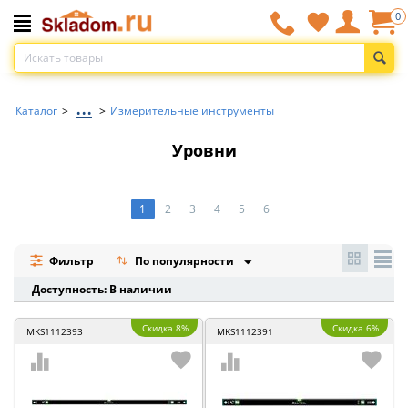
0
...
Каталог
>
>
Измерительные инструменты
Уровни
1
2
3
4
5
6
Фильтр
По популярности
Доступность: В наличии
Скидка 8%
Скидка 6%
MKS1112393
MKS1112391