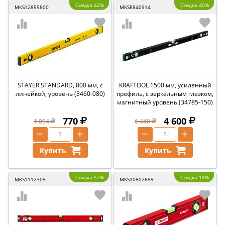
Скидка 42%
Скидка 40%
MKS12855800
MKS8840914
STAYER STANDARD, 800 мм, с
KRAFTOOL 1500 мм, усиленный
линейкой, уровень (3460-080)
профиль, с зеркальным глазком,
магнитный уровень (34785-150)
770
4 600
1 094
6 440
−
+
−
+
Купить
Купить
Скидка 57%
Скидка 18%
MKS1112309
MKS10802689