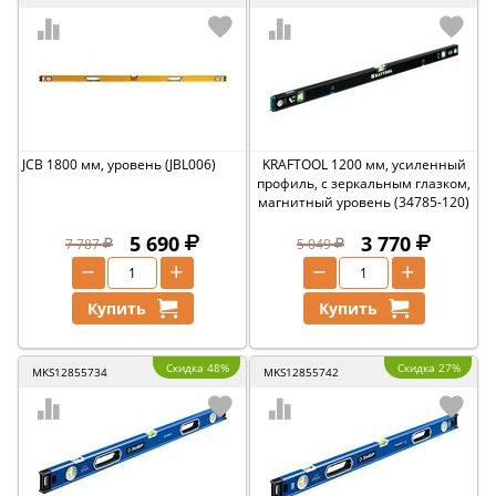
JCB 1800 мм, уровень (JBL006)
KRAFTOOL 1200 мм, усиленный
профиль, с зеркальным глазком,
магнитный уровень (34785-120)
5 690
3 770
7 787
5 049
−
+
−
+
Купить
Купить
Скидка 48%
Скидка 27%
MKS12855734
MKS12855742