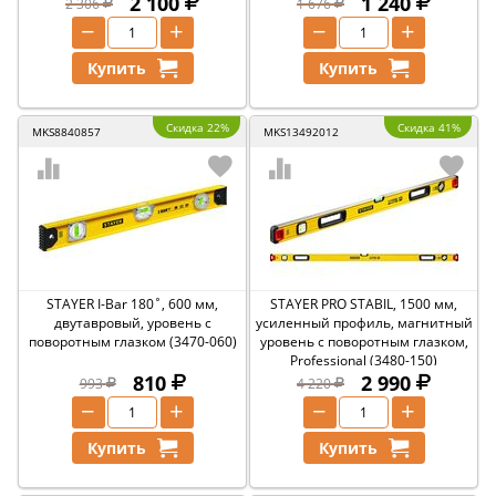
2 100
1 240
2 306
1 676
−
+
−
+
Купить
Купить
Скидка 22%
Скидка 41%
MKS8840857
MKS13492012
STAYER I-Bar 180˚, 600 мм,
STAYER PRO STABIL, 1500 мм,
двутавровый, уровень с
усиленный профиль, магнитный
поворотным глазком (3470-060)
уровень с поворотным глазком,
Professional (3480-150)
810
2 990
993
4 220
−
+
−
+
Купить
Купить