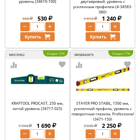
уровень (34610-100)
двутавровый, уровень с
усиленным профилем (4-34583-
080)
530
1 240
668
1 612
−
+
−
+
Купить
Купить
Скидка 15%
Скидка 17%
MKS18962
MKS8840875
KRAFTOOL PROCAST, 250 мм,
STAYER PRO STABIL, 1500 мм,
литой уровень (34717-025)
усиленный профиль, уровень с
поворотным глазком, Professional
(3471-150)
1 690
2 250
1 944
2 646
−
+
−
+