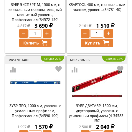
ЗУБР ЭКСПЕРТ-М, 1500 мм, с
KRAFTOOL 400 мм, с зеркальным
зеркальным глазком, мощный
глазком, уровень (34781-40)
магнитный уровень,
Профессионал (34572-150)
3 690
1 510
4 817
2 161
−
+
−
+
Купить
Купить
Скидка 27%
Скидка 22%
MKS17031400
MKS12386305
ЗУБР ПРО, 1000 мм, уровень с
ЗУБР ДВУТАВР, 1500 мм,
усиленным профилем,
двутавровый, уровень с
Профессионал (34590-100)
усиленным профилем (4-34583-
150)
1 570
2 040
1 997
2 500