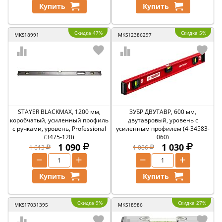
Купить
Купить
Скидка 47%
Скидка 5%
MKS18991
MKS12386297
STAYER BLACKMAX, 1200 мм,
ЗУБР ДВУТАВР, 600 мм,
коробчатый, усиленный профиль
двутавровый, уровень с
с ручками, уровень, Professional
усиленным профилем (4-34583-
(3475-120)
060)
1 090
1 030
1 613
1 086
−
+
−
+
Купить
Купить
Скидка 9%
Скидка 27%
MKS17031395
MKS18986