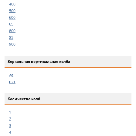
400
500
600
65
800
85
900
Зеркальная вертикальная колба
да
нет
Количество колб
1
2
3
4