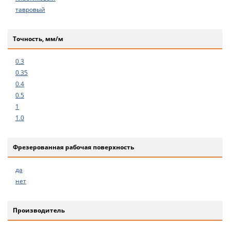
тавровый
Точность, мм/м
0.3
0.35
0.4
0.5
1
1.0
Фрезерованная рабочая поверхность
да
нет
Производитель