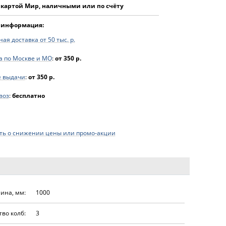
 картой Мир, наличными или по счёту
 информация:
ая доставка от 50 тыс. р.
а по Москве и МО
:
от 350 р.
е выдачи
:
от 350 р.
воз
:
бесплатно
ь о снижении цены или промо-акции
ина, мм:
1000
во колб:
3