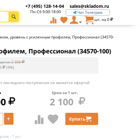
+7 (495) 128-14-04
sales@skladom.ru
Пн-Сб 9:00-18:00
Чат Телеграм
шт. на
0
азком, уровень с усиленным профилем, Профессионал (34570-
офилем, Профессионал (34570-100)
цена:
2 306
6
(
9
%)
т последнего поступления не является офертой
а
Цена за
1
шт.
00
2 100
+
Купить
тия - 1 шт.