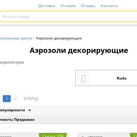
Доставка
Условия
Отзывы
Контакты
розольные краски
/
Аэрозоли декорирующие
Аэрозоли декорирующие
одкатегории
Kudo
1
2
ВПЕРЕД
опулярности
пность: Предзаказ
Скидка 16%
С