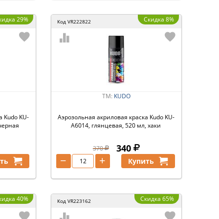
кидка 29%
Скидка 8%
Код
VR222822
ТМ:
KUDO
а Kudo KU-
Аэрозольная акриловая краска Kudo KU-
 черная
A6014, глянцевая, 520 мл, хаки
340
370
−
+
ть
Купить
кидка 40%
Скидка 65%
Код
VR223162