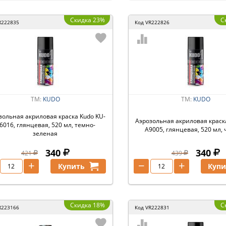
Скидка 23%
С
R222835
Код
VR222826
ТМ:
KUDO
ТМ:
KUDO
зольная акриловая краска Kudo KU-
Аэрозольная акриловая краск
6016, глянцевая, 520 мл, темно-
A9005, глянцевая, 520 мл,
зеленая
340
340
421
439
+
−
+
Купить
Купи
Скидка 18%
С
R223166
Код
VR222831