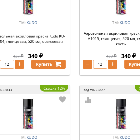
ТМ:
KUDO
ТМ:
KUDO
Аэрозольная акриловая краск
зольная акриловая краска Kudo KU-
A1015, глянцевая, 520 мл, 
04, глянцевая, 520 мл, оранжевая
кость
340
340
437
450
+
−
+
Купить
Купи
Скидка 12%
R222833
Код
VR222827
ТМ:
KUDO
ТМ:
KUDO