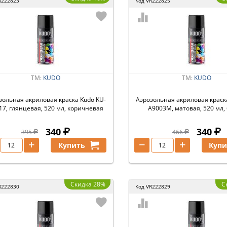
R222823
Код
VR222825
ТМ:
KUDO
ТМ:
KUDO
зольная акриловая краска Kudo KU-
Аэрозольная акриловая краск
17, глянцевая, 520 мл, коричневая
A9003M, матовая, 520 мл,
340
340
395
466
+
−
+
Купить
Купи
Скидка 28%
С
R222830
Код
VR222829