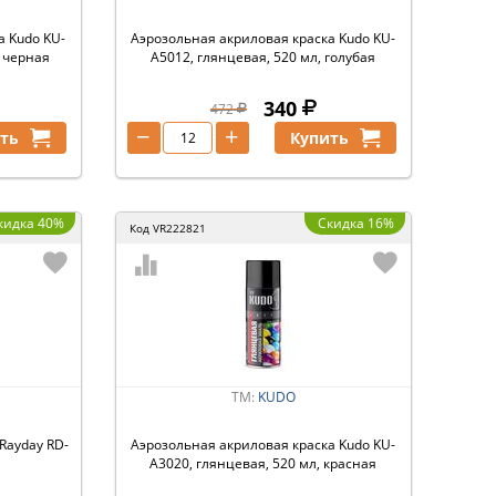
а Kudo KU-
Аэрозольная акриловая краска Kudo KU-
, черная
A5012, глянцевая, 520 мл, голубая
340
472
−
+
ть
Купить
кидка 40%
Скидка 16%
Код
VR222821
ТМ:
KUDO
Rayday RD-
Аэрозольная акриловая краска Kudo KU-
A3020, глянцевая, 520 мл, красная