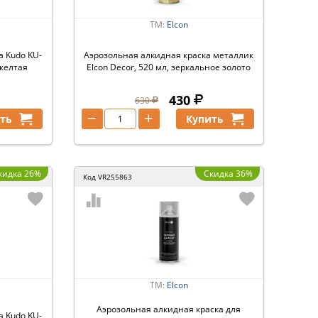
ТМ:
Elcon
а Kudo KU-
Аэрозольная алкидная краска металлик
 желтая
Elcon Decor, 520 мл, зеркальное золото
430
630
−
+
ть
Купить
кидка 26%
Скидка 36%
Код
VR255863
ТМ:
Elcon
Аэрозольная алкидная краска для
а Kudo KU-