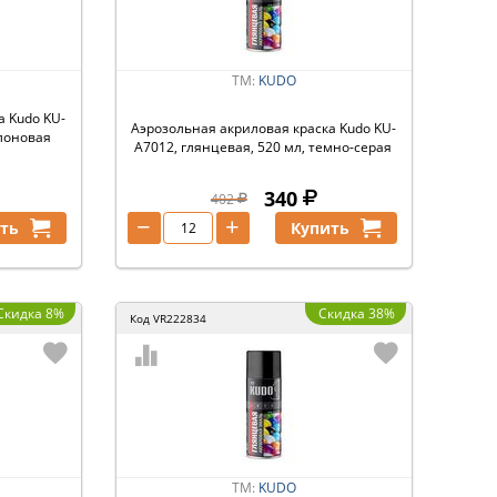
ТМ:
KUDO
а Kudo KU-
Аэрозольная акриловая краска Kudo KU-
слоновая
A7012, глянцевая, 520 мл, темно-серая
340
402
−
+
ть
Купить
Скидка 8%
Скидка 38%
Код
VR222834
ТМ:
KUDO