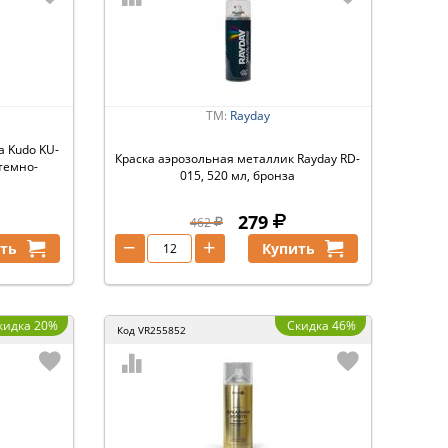
ТМ:
Rayday
а Kudo KU-
Краска аэрозольная металлик Rayday RD-
 темно-
015, 520 мл, бронза
279
462
−
+
ть
Купить
кидка 20%
Скидка 46%
Код
VR255852