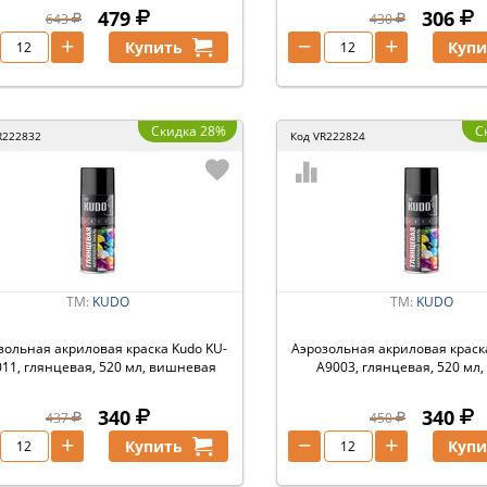
479
306
643
430
+
−
+
Купить
Купи
Скидка 28%
С
R222832
Код
VR222824
ТМ:
KUDO
ТМ:
KUDO
зольная акриловая краска Kudo KU-
Аэрозольная акриловая краск
11, глянцевая, 520 мл, вишневая
A9003, глянцевая, 520 мл,
340
340
437
450
+
−
+
Купить
Купи