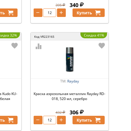
340
395
−
+
ть
Купить
кидка 32%
Скидка 41%
Код
VR223165
ТМ:
Rayday
а Kudo KU-
Краска аэрозольная металлик Rayday RD-
 белая
018, 520 мл, серебро
306
432
−
+
ть
Купить