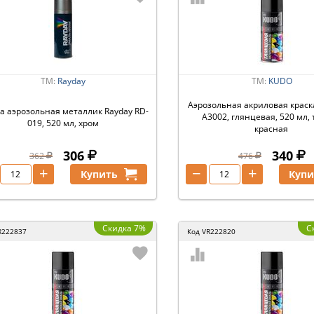
ТМ:
Rayday
ТМ:
KUDO
Аэрозольная акриловая краск
а аэрозольная металлик Rayday RD-
A3002, глянцевая, 520 мл,
019, 520 мл, хром
красная
306
340
362
476
+
−
+
Купить
Купи
Скидка 7%
С
R222837
Код
VR222820