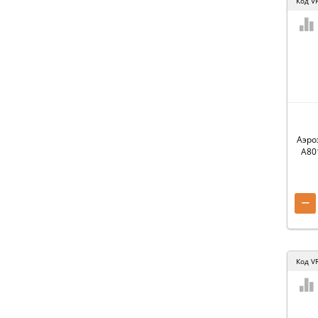
Код
V
Аэро
A80
−
Код
V