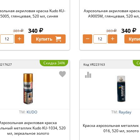
зольная акриловая краска Kudo KU-
Аэрозольная акриловая краск
5005, глянцевая, 520 мл, синяя
A9005M, глянцевая, 520 мл
340
340
381
369
+
−
+
Купить
Купи
Скидка 34%
С
R217627
Код
VR223163
ТМ:
KUDO
ТМ:
Rayday
Аэрозольная акриловая краска
Краска аэрозольная металлик 
альный металлик Kudo KU-1034, 520
016, 520 мл, золото
мл, зеркальное золото