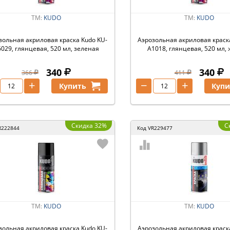
ТМ:
KUDO
ТМ:
KUDO
зольная акриловая краска Kudo KU-
Аэрозольная акриловая краск
029, глянцевая, 520 мл, зеленая
A1018, глянцевая, 520 мл,
340
340
366
411
+
−
+
Купить
Купи
Скидка 32%
С
R222844
Код
VR229477
ТМ:
KUDO
ТМ:
KUDO
зольная акриловая краска Kudo KU-
Аэрозольная акриловая краск