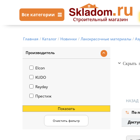
Все категории
Главная
/
Каталог
/
Новинки
/
Лакокрасочные материалы
/
Аэ
Производитель
Скрыть п
Elcon
KUDO
Rayday
Престиж
НАЗАД
Показать
По п
Очистить фильтр
Досту