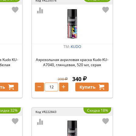
Код
VR220074
ТМ:
KUDO
а Kudo KU-
Аэрозольная акриловая краска Kudo KU-
 белая
A7040, глянцевая, 520 мл, серая
340
398
−
+
ть
Купить
кидка 32%
Скидка 18%
Код
VR222843