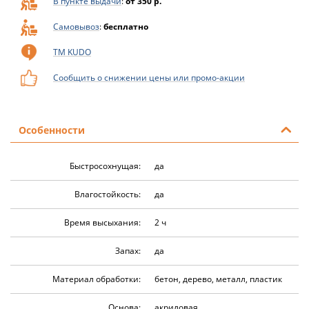
В пункте выдачи
:
от 350 р.
Самовывоз
:
бесплатно
ТМ KUDO
Сообщить о снижении цены или промо-акции
Особенности
Быстросохнущая:
да
Влагостойкость:
да
Время высыхания:
2 ч
Запах:
да
Материал обработки:
бетон, дерево, металл, пластик
Основа:
акриловая