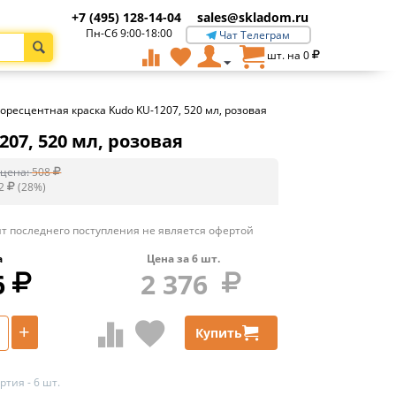
+7 (495) 128-14-04
sales@skladom.ru
Пн-Сб 9:00-18:00
Чат Телеграм
шт. на
0
ресцентная краска Kudo KU-1207, 520 мл, розовая
07, 520 мл, розовая
цена:
508
2
(
28
%)
т последнего поступления не является офертой
а
Цена за
6
шт.
6
2 376
+
Купить
тия - 6 шт.