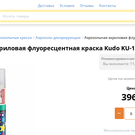
Доставка
Условия
Отзывы
Контакты
розольные краски
/
Аэрозоли декорирующие
/
Аэрозольная акриловая флуо
риловая флуоресцентная краска Kudo KU-12
Рекомендованная 
Вы экономите:
11
Цена на момен
Цен
39
−
Минимальная пар