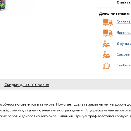
Оплата
Дополнительная
Бесплатн
Доставк
В пункт
Самовы
Сообщит
Скидки для оптовиков
обностью светится в темноте. Помогает сделать заметными на дороге до
ике, станках, ступенях, элементах ограждений. Флуоресцентная аэрозол
ских работ и декоративного окрашивания. При ультрафиолетовом облуче