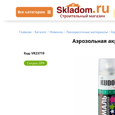
Все категории
Главная
/
Каталог
/
Новинки
/
Лакокрасочные материалы
/
Аэ
Аэрозольная ак
Код: VR23719
Скидка 28%