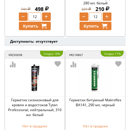
280 мл, белый
498
210
741
221
−
+
−
+
Купить
Купить
Доступность: отсутствует
Скидка 18%
Скидка 17%
VR250698
VR218867
Герметик силиконовый для
Герметик битумный Makroflex
кровли и водостоков Tytan
ВА141, 290 мл, черный
Professional, нейтральный, 310
мл, белый
Нет в продаже
Нет в продаже