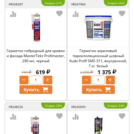
Скидка 21%
Скидка 66%
VR258287
VR247960
Герметик гибридный для кровли
Герметик акриловый
и фасада MasterTeks Profimaster,
пароизоляционный шовный
290 мл, черный
Kudo Proff SMS-311, внутренний,
7 кг, белый
619
1 375
749
2 286
−
+
−
+
Купить
Купить
Скидка 28%
Скидка 34%
VR248526
VR250693