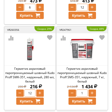
473
413
781
616
−
+
−
+
Купить
Купить
Скидка 29%
Скидка 48%
VR260356
VR247961
Герметик акриловый
Герметик акриловый
паропроницаемый шовный Kudo
паропроницаемый шовный Kudo
Proff SMK-351, наружный, 280 мл,
Proff SMS-351, наружный, 7 кг,
белый
белый
216
1 434
280
2 134
−
+
−
+
Купить
Купить