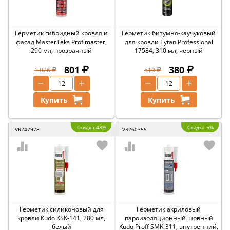
Герметик гибридный кровля и
Герметик битумно-каучуковый
фасад MasterTeks Profimaster,
для кровли Tytan Professional
290 мл, прозрачный
17584, 310 мл, черный
801
380
1 026
510
−
+
−
+
Купить
Купить
Скидка 48%
Скидка 5%
VR247978
VR260355
Герметик силиконовый для
Герметик акриловый
кровли Kudo KSK-141, 280 мл,
пароизоляционный шовный
белый
Kudo Proff SMK-311, внутренний,