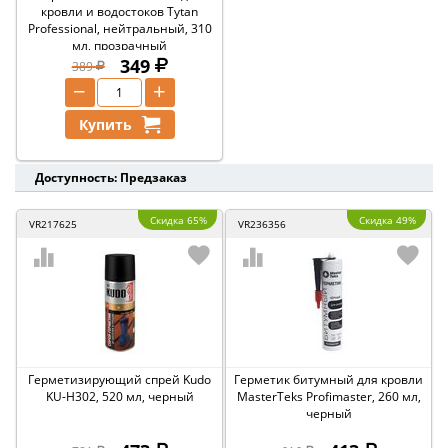
кровли и водостоков Tytan
Professional, нейтральный, 310
мл, прозрачный
349
389
−
+
Купить
Доступность: Предзаказ
Скидка 65%
Скидка 49%
VR217625
VR236356
Герметизирующий спрей Kudo
Герметик битумный для кровли
KU-H302, 520 мл, черный
MasterTeks Profimaster, 260 мл,
черный