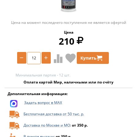
Цена на момент последнего поступления не является офертой
Цена
210
−
+
Купить
Минимальная партия - 12 шт.
Оплата картой Мир, наличными или по счёту
Дополнительная информация:
Задать вопрос в MAX
Бесплатная доставка от 50 тыс. р.
Доставка по Москве и МО
:
от 350 р.
В пункте выдачи
:
от 350 р.