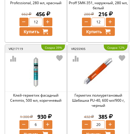
Professional, 280 мл, красный
Proff SMK-351, наружный, 280 мл,
белый
456
216
662
280
−
+
−
+
Купить
Купить
Скидка 39%
Скидка 12%
VR217119
VR255905
Клей-герметик фасадный
Герметик полиуретановый
Cemmix, 500 мл, коричневый
Шабашка PU-40, 600 мл/900 г,
черный
930
385
1 300
432
−
+
−
+