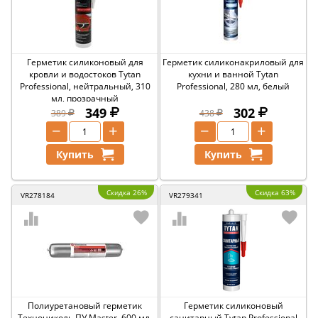
Герметик силиконовый для
Герметик силиконакриловый для
кровли и водостоков Tytan
кухни и ванной Tytan
Professional, нейтральный, 310
Professional, 280 мл, белый
мл, прозрачный
349
302
389
438
−
+
−
+
Купить
Купить
Скидка 26%
Скидка 63%
VR278184
VR279341
Полиуретановый герметик
Герметик силиконовый
Технониколь ПУ Master, 600 мл,
санитарный Tytan Professional