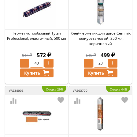
Герметик пробковый Tytan
Клей-герметик для швов Cemmix
Professional, эластичный, 500 мл
полиуретановый, 350 мл,
коричневый
572
499
847
549
−
+
−
+
Купить
Купить
Скидка 29%
Скидка 44%
VR234006
VR263770