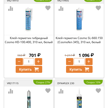
VR219910
VR219905
Клей-герметик гибридный
Клей-герметик Cosmo SL-660.150
Cosmo HD-100.400, 310 мл, белый
(Cosmofen 345), 310 мл, белый
701
1 096
968
1 217
−
+
−
+
Купить
Купить
Скидка 27%
Скидка 10%
VR217115
DYNAFLEX 230