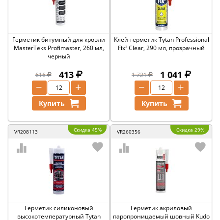
Герметик битумный для кровли
Клей-герметик Tytan Professional
MasterTeks Profimaster, 260 мл,
Fix² Clear, 290 мл, прозрачный
черный
413
1 041
616
1 721
−
+
−
+
Купить
Купить
Скидка 45%
Скидка 29%
VR208113
VR260356
Герметик силиконовый
Герметик акриловый
высокотемпературный Tytan
паропроницаемый шовный Kudo