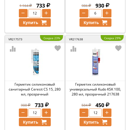
733
930
1 164
986
−
+
−
+
Купить
Купить
Скидка 23%
Скидка 29%
VR217573
VR217638
Герметик силиконовый
Герметик силиконовый
санитарный Ceresit CS 15, 280
универсальный Kudo KSK 100,
мл, прозрачный
280 мл, прозрачный 217638
733
450
908
584
−
+
−
+
Купить
Купить