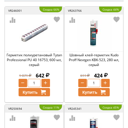
Скидка 66%
Скидка 44%
VR246001
VR263766
Герметик полиуретановый Tytan
Шовный клей-герметик Kudo
Professional PU 40 16753, 600 мл,
Proff Nextgen KBK-523, 280 мл,
серый
серый
642
424
1 071
611
−
+
−
+
Купить
Купить
Скидка 11%
Скидка 45%
VR250694
VR245341