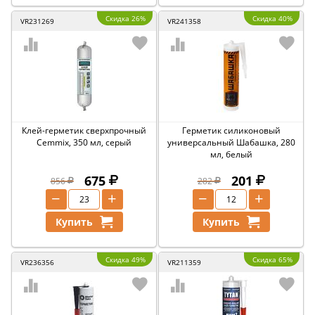
Скидка 26%
Скидка 40%
VR231269
VR241358
Клей-герметик сверхпрочный
Герметик силиконовый
Cemmix, 350 мл, серый
универсальный Шабашка, 280
мл, белый
675
201
856
282
−
+
−
+
Купить
Купить
Скидка 49%
Скидка 65%
VR236356
VR211359