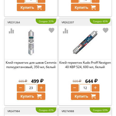
Купить
Купить
Скидка 33%
Скидка 45%
VR231264
VR262207
Клей-герметик для швов Cemmix
Клей-герметик Kudo Proff Nextgen
полиуретановый, 350 мл, белый
40 KBP 524, 600 мл, белый
499
644
665
939
−
+
−
+
Купить
Купить
Скидка 43%
Скидка 69%
VR247984
VR274988