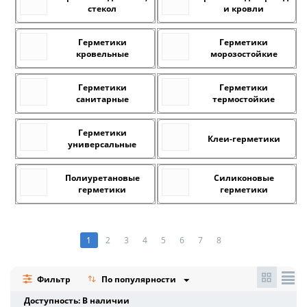
стекол
и кровли
Герметики
Герметики
кровельные
морозостойкие
Герметики
Герметики
санитарные
термостойкие
Герметики
Клеи-герметики
универсальные
Полиуретановые
Силиконовые
герметики
герметики
1
2
3
4
5
6
7
8
Фильтр
По популярности
Доступность: В наличии