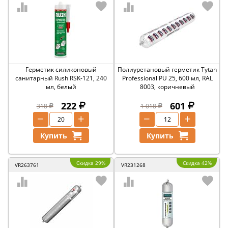
Герметик силиконовый
Полиуретановый герметик Tytan
санитарный Rush RSK-121, 240
Professional PU 25, 600 мл, RAL
мл, белый
8003, коричневый
222
601
318
1 018
−
+
−
+
Купить
Купить
Скидка 29%
Скидка 42%
VR263761
VR231268