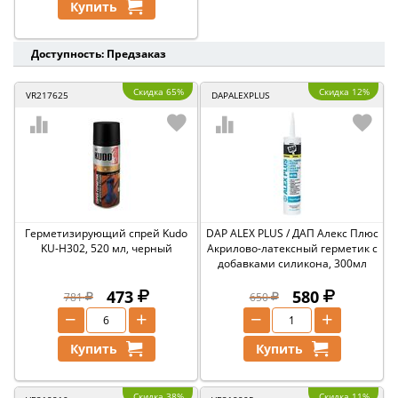
Купить
Доступность: Предзаказ
Скидка 65%
Скидка 12%
VR217625
DAPALEXPLUS
Герметизирующий спрей Kudo
DAP ALEX PLUS / ДАП Алекс Плюс
KU-H302, 520 мл, черный
Акрилово-латексный герметик с
добавками силикона, 300мл
473
580
781
650
−
+
−
+
Купить
Купить
Скидка 38%
Скидка 11%