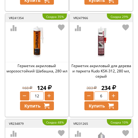
Купить
Купить
Скидка 35%
Скидка 29%
VR241354
VR247966
Герметик акриловый
Герметик акриловый для дерева
морозостойкий Шабашка, 280 мл
и паркета Kudo KSK-312, 280 мл,
серый
124
234
168
303
−
+
−
+
Купить
Купить
Скидка 48%
Скидка 10%
VR234879
VR231265