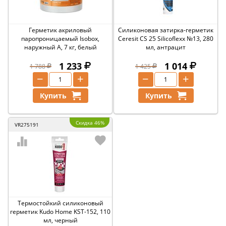
Герметик акриловый
Силиконовая затирка-герметик
паропроницаемый Isobox,
Ceresit CS 25 Silicoflexx №13, 280
наружный A, 7 кг, белый
мл, антрацит
1 233
1 014
1 788
1 425
−
+
−
+
Купить
Купить
Скидка 46%
VR275191
Термостойкий силиконовый
герметик Kudo Home KST-152, 110
мл, черный