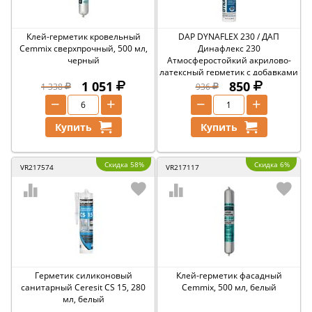
Клей-герметик кровельный
DAP DYNAFLEX 230 / ДАП
Cemmix сверхпрочный, 500 мл,
Динафлекс 230
черный
Атмосферостойкий акрилово-
латексный герметик с добавками
1 051
силикона
850
1 338
936
−
+
−
+
Купить
Купить
Скидка 58%
Скидка 6%
VR217574
VR217117
Герметик силиконовый
Клей-герметик фасадный
санитарный Ceresit CS 15, 280
Cemmix, 500 мл, белый
мл, белый