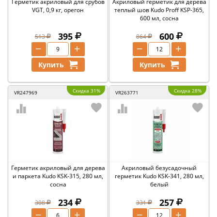
Герметик акриловый для срубов
Акриловый герметик для дерева
VGT, 0,9 кг, орегон
теплый шов Kudo Proff KSP-365,
600 мл, сосна
395
600
513
864
−
+
−
+
Купить
Купить
Скидка 31%
Скидка 28%
VR247969
VR263771
Герметик акриловый для дерева
Акриловый безусадочный
и паркета Kudo KSK-315, 280 мл,
герметик Kudo KSK-341, 280 мл,
сосна
белый
234
257
308
331
−
+
−
+