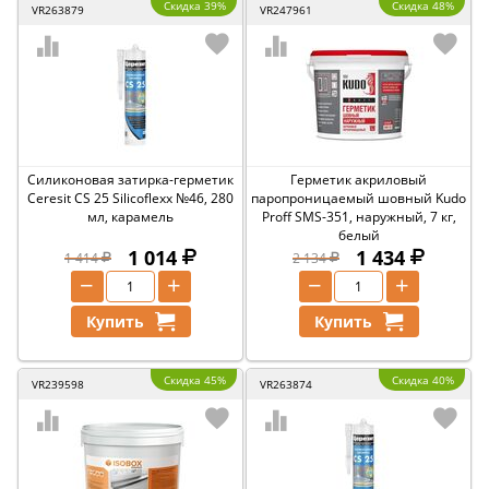
Скидка 39%
Скидка 48%
VR263879
VR247961
Силиконовая затирка-герметик
Герметик акриловый
Ceresit CS 25 Silicoflexx №46, 280
паропроницаемый шовный Kudo
мл, карамель
Proff SMS-351, наружный, 7 кг,
белый
1 014
1 434
1 414
2 134
−
+
−
+
Купить
Купить
Скидка 45%
Скидка 40%
VR239598
VR263874