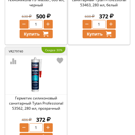
черный
53463, 280 мл, белый
500
372
630
608
−
+
−
+
Купить
Купить
Скидка 30%
VR279740
Герметик силиконовый
санитарный Tytan Professional
53562, 280 мл, прозрачный
372
486
−
+