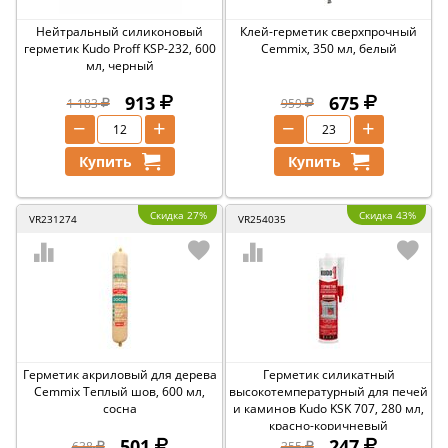
Нейтральный силиконовый
Клей-герметик сверхпрочный
герметик Kudo Proff KSP-232, 600
Cemmix, 350 мл, белый
мл, черный
913
675
1 183
959
−
+
−
+
Купить
Купить
Скидка 27%
Скидка 43%
VR231274
VR254035
Герметик акриловый для дерева
Герметик силикатный
Cemmix Теплый шов, 600 мл,
высокотемпературный для печей
сосна
и каминов Kudo KSK 707, 280 мл,
красно-коричневый
501
247
638
355