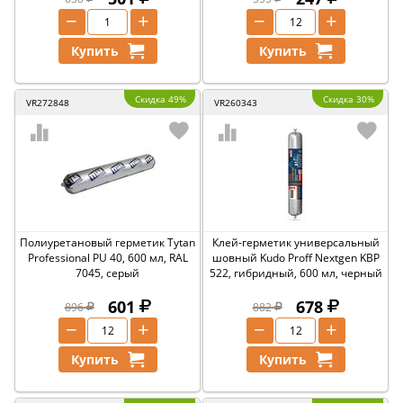
−
+
−
+
Купить
Купить
Скидка 49%
Скидка 30%
VR272848
VR260343
Полиуретановый герметик Tytan
Клей-герметик универсальный
Professional PU 40, 600 мл, RAL
шовный Kudo Proff Nextgen KBP
7045, серый
522, гибридный, 600 мл, черный
601
678
896
882
−
+
−
+
Купить
Купить