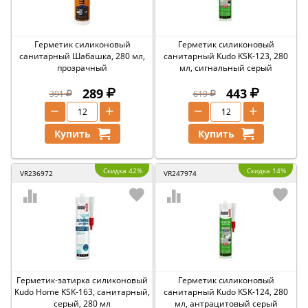
Герметик силиконовый
Герметик силиконовый
санитарный Шабашка, 280 мл,
санитарный Kudo KSK-123, 280
прозрачный
мл, сигнальный серый
289
443
391
619
−
+
−
+
Купить
Купить
Скидка 42%
Скидка 14%
VR236972
VR247974
Герметик-затирка силиконовый
Герметик силиконовый
Kudo Home KSK-163, санитарный,
санитарный Kudo KSK-124, 280
серый, 280 мл
мл, антрацитовый серый