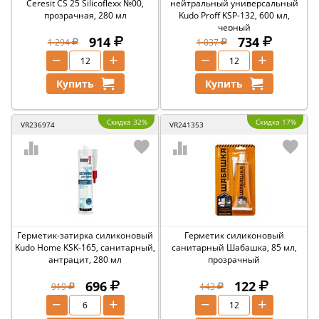
Ceresit CS 25 Silicoflexx №00,
нейтральный универсальный
прозрачная, 280 мл
Kudo Proff KSP-132, 600 мл,
черный
914
734
1 294
1 037
−
+
−
+
Купить
Купить
Скидка 32%
Скидка 17%
VR236974
VR241353
Герметик-затирка силиконовый
Герметик силиконовый
Kudo Home KSK-165, санитарный,
санитарный Шабашка, 85 мл,
антрацит, 280 мл
прозрачный
696
122
919
143
−
+
−
+