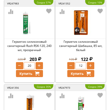
Скидка 57%
Скидка 10%
VR247983
VR241352
Герметик силиконовый
Герметик силиконовый
санитарный Rush RSK-120, 240
санитарный Шабашка, 85 мл,
мл, прозрачный
белый
203
122
320
135
−
+
−
+
Купить
Купить
Скидка 35%
Скидка 39%
VR241356
VR247973