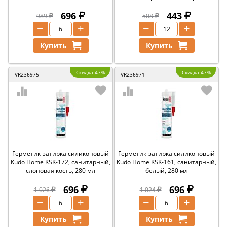
696
443
989
508
−
+
−
+
Купить
Купить
Скидка 47%
Скидка 47%
VR236975
VR236971
Герметик-затирка силиконовый
Герметик-затирка силиконовый
Kudo Home KSK-172, санитарный,
Kudo Home KSK-161, санитарный,
слоновая кость, 280 мл
белый, 280 мл
696
696
1 026
1 024
−
+
−
+
Купить
Купить