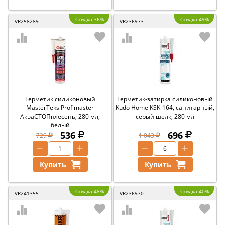
Скидка 36%
Скидка 49%
VR258289
VR236973
Герметик силиконовый
Герметик-затирка силиконовый
MasterTeks Profimaster
Kudo Home KSK-164, санитарный,
АкваСТОПплесень, 280 мл,
серый шёлк, 280 мл
белый
536
696
729
1 043
−
+
−
+
Купить
Купить
Скидка 48%
Скидка 40%
VR241355
VR236970