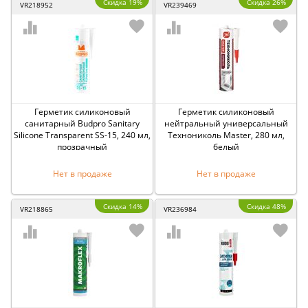
Скидка 19%
Скидка 26%
VR218952
VR239469
Герметик силиконовый
Герметик силиконовый
санитарный Budpro Sanitary
нейтральный универсальный
Silicone Transparent SS-15, 240 мл,
Технониколь Master, 280 мл,
прозрачный
белый
Нет в продаже
Нет в продаже
Скидка 14%
Скидка 48%
VR218865
VR236984