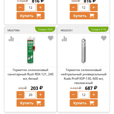
816
816
1 164
908
−
+
−
+
Купить
Купить
Скидка 56%
Скидка 61%
VR247984
VR260351
Герметик силиконовый
Герметик силиконовый
санитарный Rush RSK-121, 240
нейтральный универсальный
мл, белый
Kudo Proff KSP-130, 600 мл,
прозрачный
203
687
318
1 107
−
+
−
+
Купить
Купить