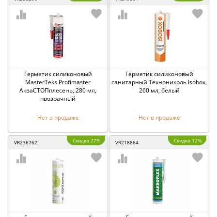
Герметик силиконовый
Герметик силиконовый
MasterTeks Profimaster
санитарный Технониколь Isobox,
АкваСТОПплесень, 280 мл,
260 мл, белый
прозрачный
Нет в продаже
Нет в продаже
Скидка 27%
Скидка 12%
VR236762
VR218864