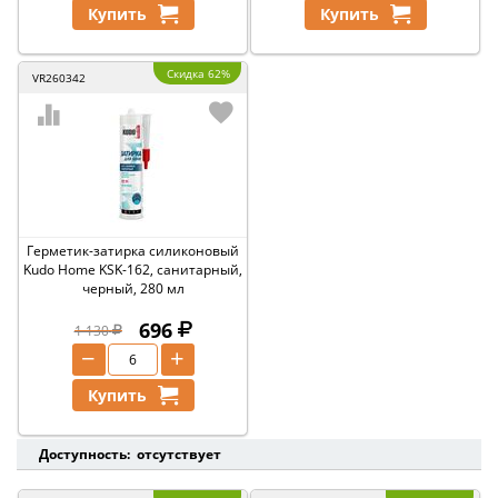
Купить
Купить
Скидка 62%
VR260342
Герметик-затирка силиконовый
Kudo Home KSK-162, санитарный,
черный, 280 мл
696
1 130
−
+
Купить
Доступность: отсутствует