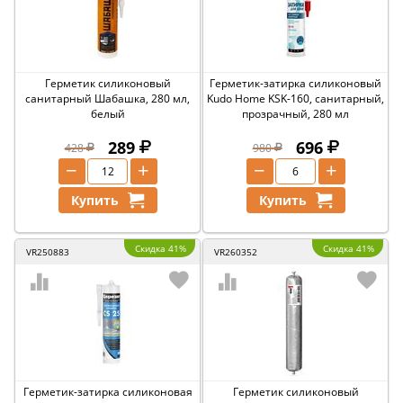
Герметик силиконовый
Герметик-затирка силиконовый
санитарный Шабашка, 280 мл,
Kudo Home KSK-160, санитарный,
белый
прозрачный, 280 мл
289
696
428
980
−
+
−
+
Купить
Купить
Скидка 41%
Скидка 41%
VR250883
VR260352
Герметик-затирка силиконовая
Герметик силиконовый