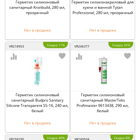
Герметик силиконовый
Герметик силиконакриловый для
санитарный Kronbuild, 280 мл,
кухни и ванной Tytan
прозрачный
Professional, 280 мл, прозрачный
Нет в продаже
Нет в продаже
Скидка 11%
Скидка 25%
VR218953
VR246377
Герметик силиконовый
Герметик силиконовый
санитарный Budpro Sanitary
санитарный MasterTeks
Silicone Transparent SS-16, 240 мл,
Profimaster 9613438, 290 мл,
белый
белый
Нет в продаже
Нет в продаже
Скидка 40%
Скидка 8%
VR258290
VR249504