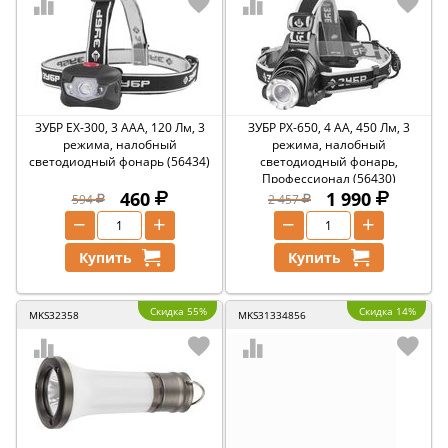
ЗУБР ЕХ-300, 3 AAA, 120 Лм, 3
ЗУБР РХ-650, 4 AA, 450 Лм, 3
режима, налобный
режима, налобный
светодиодный фонарь (56434)
светодиодный фонарь,
Профессионал (56430)
460
1 990
594
2 457
−
+
−
+
Купить
Купить
Скидка 55%
Скидка 14%
MKS32358
MKS31334856