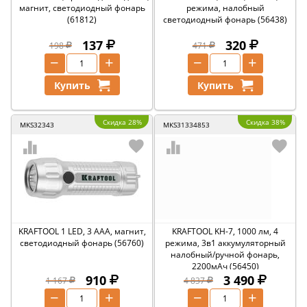
магнит, светодиодный фонарь
режима, налобный
(61812)
светодиодный фонарь (56438)
137
320
198
471
−
+
−
+
Купить
Купить
Скидка 28%
Скидка 38%
MKS32343
MKS31334853
KRAFTOOL 1 LED, 3 AAA, магнит,
KRAFTOOL KH-7, 1000 лм, 4
светодиодный фонарь (56760)
режима, 3в1 аккумуляторный
налобный/ручной фонарь,
2200мАч (56450)
910
3 490
1 167
4 837
−
+
−
+