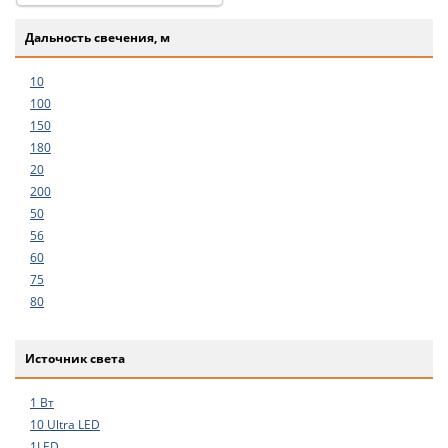
Дальность свечения, м
10
100
150
180
20
200
50
56
60
75
80
Источник света
1 Вт
10 Ultra LED
1LED