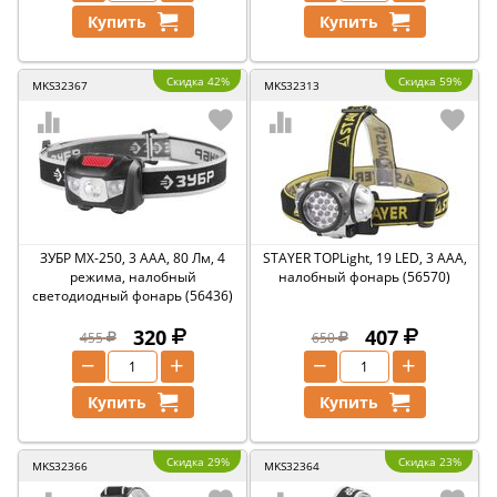
Купить
Купить
Скидка 42%
Скидка 59%
MKS32367
MKS32313
ЗУБР МХ-250, 3 AAA, 80 Лм, 4
STAYER TOPLight, 19 LED, 3 AAA,
режима, налобный
налобный фонарь (56570)
светодиодный фонарь (56436)
320
407
455
650
−
+
−
+
Купить
Купить
Скидка 29%
Скидка 23%
MKS32366
MKS32364