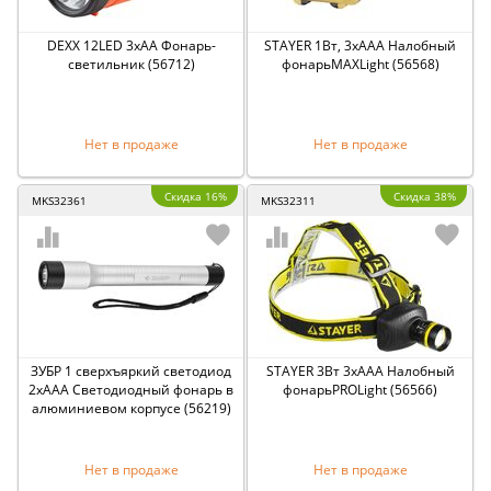
DEXX 12LED 3хAA Фонарь-
STAYER 1Вт, 3хAAA Налобный
светильник (56712)
фонарьMAXLight (56568)
Нет в продаже
Нет в продаже
Скидка 16%
Скидка 38%
MKS32361
MKS32311
ЗУБР 1 сверхъяркий светодиод
STAYER 3Вт 3хAAA Налобный
2хААА Светодиодный фонарь в
фонарьPROLight (56566)
алюминиевом корпусе (56219)
Нет в продаже
Нет в продаже