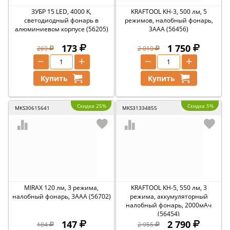
ЗУБР 15 LED, 4000 K,
KRAFTOOL KH-3, 500 лм, 5
светодиодный фонарь в
режимов, налобный фонарь,
алюминиевом корпусе (56205)
3ААА (56456)
173
1 750
269
2 010
−
+
−
+
Купить
Купить
Скидка 25%
Скидка 5%
MKS30615641
MKS31334855
MIRAX 120 лм, 3 режима,
KRAFTOOL KH-5, 550 лм, 3
налобный фонарь, 3ААА (56702)
режима, аккумуляторный
налобный фонарь, 2000мАч
(56454)
147
2 790
184
2 955