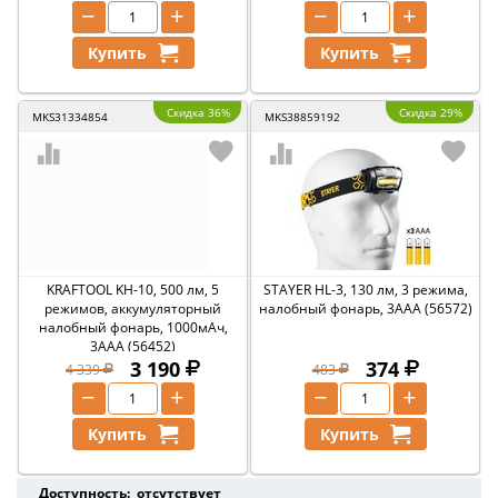
−
+
−
+
Купить
Купить
Скидка 36%
Скидка 29%
MKS31334854
MKS38859192
KRAFTOOL KH-10, 500 лм, 5
STAYER HL-3, 130 лм, 3 режима,
режимов, аккумуляторный
налобный фонарь, 3ААА (56572)
налобный фонарь, 1000мАч,
3ААА (56452)
3 190
374
4 339
483
−
+
−
+
Купить
Купить
Доступность: отсутствует