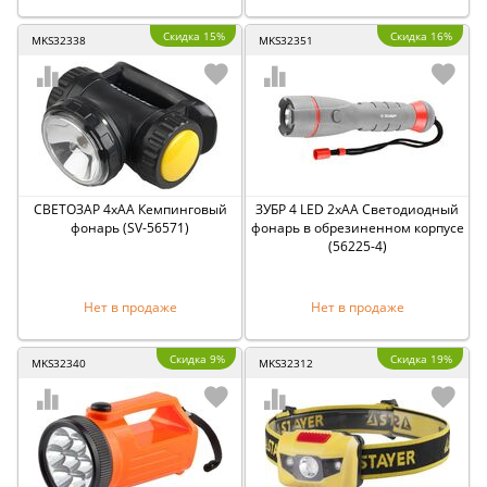
Скидка 15%
Скидка 16%
MKS32338
MKS32351
СВЕТОЗАР 4хAA Кемпинговый
ЗУБР 4 LED 2хАА Светодиодный
фонарь (SV-56571)
фонарь в обрезиненном корпусе
(56225-4)
Нет в продаже
Нет в продаже
Скидка 9%
Скидка 19%
MKS32340
MKS32312