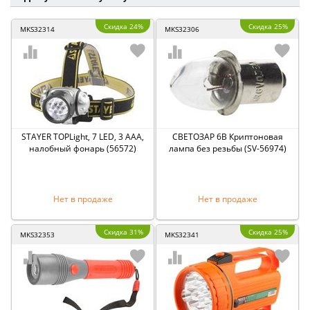
Скидка 24%
Скидка 25%
MKS32314
MKS32306
STAYER TOPLight, 7 LED, 3 AAA,
СВЕТОЗАР 6В Криптоновая
налобный фонарь (56572)
лампа без резьбы (SV-56974)
Нет в продаже
Нет в продаже
Скидка 31%
Скидка 25%
MKS32353
MKS32341