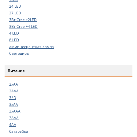
24 LED
27 LED
3Вт Cree +2LED
3Вт Cree +4 LED
4 LED
8 LED
люминесцентная лампа
Светодиод
Питание
2xAA
2ААА
3*D
3xAA
3xAAA
3ААА
4АА
батарейка