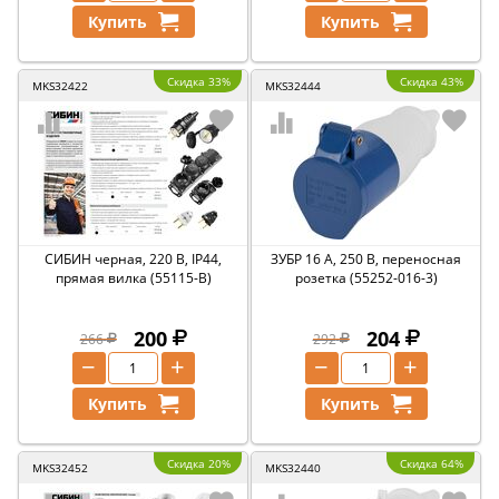
Купить
Купить
Скидка 33%
Скидка 43%
MKS32422
MKS32444
СИБИН черная, 220 В, IP44,
ЗУБР 16 A, 250 В, переносная
прямая вилка (55115-B)
розетка (55252-016-3)
200
204
266
292
−
+
−
+
Купить
Купить
Скидка 20%
Скидка 64%
MKS32452
MKS32440