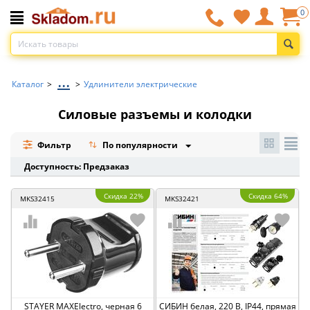
0
...
Каталог
>
>
Удлинители электрические
Силовые разъемы и колодки
Фильтр
По популярности
Доступность: Предзаказ
Скидка 22%
Скидка 64%
MKS32415
MKS32421
STAYER MAXElectro, черная 6
СИБИН белая, 220 В, IP44, прямая