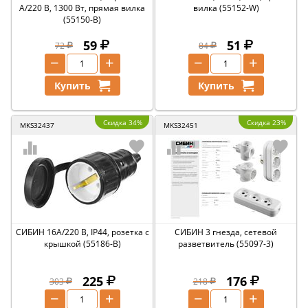
А/220 В, 1300 Вт, прямая вилка
вилка (55152-W)
(55150-B)
59
51
72
84
−
+
−
+
Купить
Купить
Скидка 34%
Скидка 23%
MKS32437
MKS32451
СИБИН 16А/220 В, IP44, розетка с
СИБИН 3 гнезда, сетевой
крышкой (55186-B)
разветвитель (55097-3)
225
176
303
218
−
+
−
+