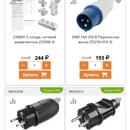
СИБИН 3 гнезда, сетевой
ЗУБР 16A 250 В Переносная
разветвитель (55098-3)
вилка (55250-016-3)
244
193
294
318
−
+
−
+
Купить
Купить
Скидка 18%
Скидка 59%
MKS32438
MKS32416