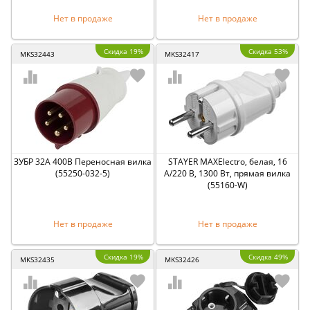
Нет в продаже
Нет в продаже
Скидка 19%
Скидка 53%
MKS32443
MKS32417
ЗУБР 32A 400В Переносная вилка
STAYER MAXElectro, белая, 16
(55250-032-5)
А/220 В, 1300 Вт, прямая вилка
(55160-W)
Нет в продаже
Нет в продаже
Скидка 19%
Скидка 49%
MKS32435
MKS32426