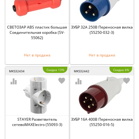
СВЕТОЗАР ABS пластик большая
ЗУБР 32A 250В Переносная вилка
Соединительная коробка (SV-
(55250-032-3)
55062)
Нет в продаже
Нет в продаже
Скидка 13%
Скидка 6%
MKS32434
MKS32442
STAYER Разветвитель
ЗУБР 16A 400В Переносная вилка
сетевоMAXElectro (55093-3)
(55250-016-5)