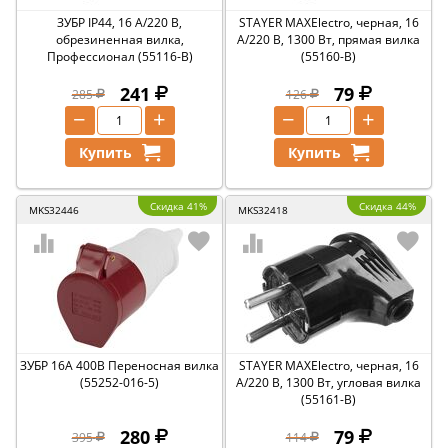
ЗУБР IP44, 16 A/220 В,
STAYER MAXElectro, черная, 16
обрезиненная вилка,
А/220 В, 1300 Вт, прямая вилка
Профессионал (55116-B)
(55160-B)
241
79
285
126
−
+
−
+
Купить
Купить
Скидка 41%
Скидка 44%
MKS32446
MKS32418
ЗУБР 16A 400В Переносная вилка
STAYER MAXElectro, черная, 16
(55252-016-5)
А/220 В, 1300 Вт, угловая вилка
(55161-B)
280
79
395
114