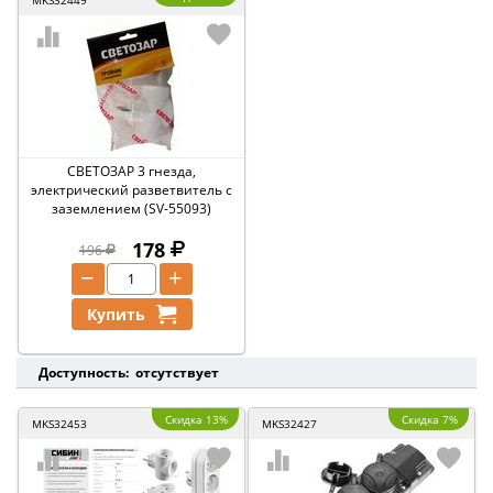
MKS32449
СВЕТОЗАР 3 гнезда,
электрический разветвитель с
заземлением (SV-55093)
178
196
−
+
Купить
Доступность: отсутствует
Скидка 13%
Скидка 7%
MKS32453
MKS32427