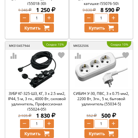
(55018-30)
катушке (55076-50)
1 250
8 590
1 346
9 830
−
+
−
+
Купить
Купить
Скидка 15%
Скидка 10%
MKS10457944
MKS32506
ЗУБР КГ-325-Ш3, КГ, 3 x 2.5 мм2,
СИБИН У-30, ПВС, 3 х 0.75 мм2,
IP44, 5 м, 3 гн., 4000 Вт, силовой
2200 Вт, 3гн., 5 м, бытовой
удлинитель, Профессионал
удлинитель (55034-5)
(55024-05)
1 830
500
2 105
552
−
+
−
+
Купить
Купить