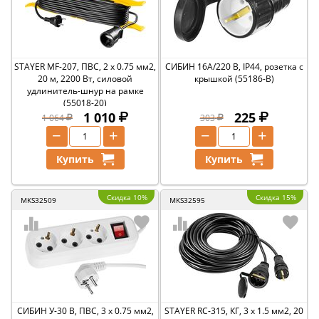
STAYER MF-207, ПВС, 2 x 0.75 мм2,
СИБИН 16А/220 В, IP44, розетка с
20 м, 2200 Вт, силовой
крышкой (55186-B)
удлинитель-шнур на рамке
(55018-20)
1 010
225
1 064
303
−
+
−
+
Купить
Купить
Скидка 10%
Скидка 15%
MKS32509
MKS32595
СИБИН У-30 В, ПВС, 3 х 0.75 мм2,
STAYER RC-315, КГ, 3 x 1.5 мм2, 20