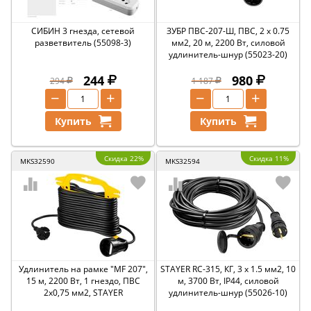
СИБИН 3 гнезда, сетевой
ЗУБР ПВС-207-Ш, ПВС, 2 x 0.75
разветвитель (55098-3)
мм2, 20 м, 2200 Вт, силовой
удлинитель-шнур (55023-20)
244
980
294
1 187
−
+
−
+
Купить
Купить
Скидка 22%
Скидка 11%
MKS32590
MKS32594
Удлинитель на рамке ″MF 207″,
STAYER RC-315, КГ, 3 x 1.5 мм2, 10
15 м, 2200 Вт, 1 гнездо, ПВС
м, 3700 Вт, IP44, силовой
2х0,75 мм2, STAYER
удлинитель-шнур (55026-10)