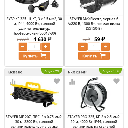
ЗУБР КГ-325-Ш, КГ, 3 х 2.5 мм2, 30
STAYER MAXElectro, черная 6
м, IP44, 4000 Вт, силовой
А/220 В, 1300 Вт, прямая вилка
удлинитель-шнур,
(55150-B)
Профессионал (55017-30)
4 630
59
5 093
72
−
+
−
+
Купить
Купить
Скидка 7%
Скидка 14%
MKS32592
MKS21291654
STAYER MF-207, ПВС, 2 x 0.75 мм2,
STAYER PRO-325, КГ, 3 х 2.5 мм2,
30 м, 2200 Вт, силовой
50 м, 4000 Вт, IP44, силовой
удлинитель-шнур на рамке
удлинитель на стальной