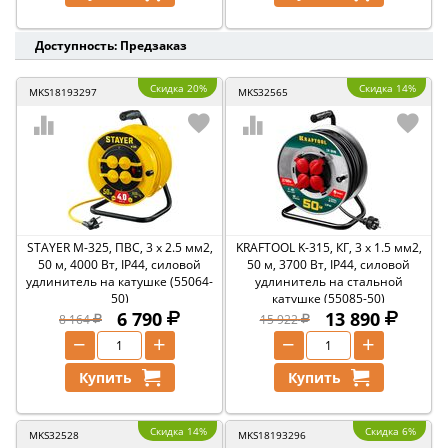
Доступность: Предзаказ
Скидка 20%
Скидка 14%
MKS18193297
MKS32565
STAYER М-325, ПВС, 3 х 2.5 мм2,
KRAFTOOL K-315, КГ, 3 x 1.5 мм2,
50 м, 4000 Вт, IP44, силовой
50 м, 3700 Вт, IP44, силовой
удлинитель на катушке (55064-
удлинитель на стальной
50)
катушке (55085-50)
6 790
13 890
8 164
15 922
−
+
−
+
Купить
Купить
Скидка 14%
Скидка 6%
MKS32528
MKS18193296