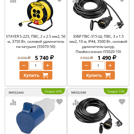
STAYER S-225, ПВС, 2 х 2.5 мм2, 50
ЗУБР ПВС-315-Ш, ПВС, 3 х 1.5
м, 3750 Вт, силовой удлинитель
мм2, 10 м, IP44, 3500 Вт, силовой
на катушке (55070-50)
удлинитель-шнур,
Профессионал (55020-10)
5 740
1 490
8 036
1 592
−
+
−
+
Купить
Купить
Скидка 43%
Скидка 13%
MKS32444
MKS32588