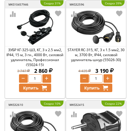
Скидка 31%
Скидка 39%
MKS10457946
MKS32596
ЗУБР КГ-325-Ш3, КГ, 3 x 2.5 мм2,
STAYER RC-315, КГ, 3 x 1.5 мм2, 30
IP44, 15 м, 3 гн., 4000 Вт, силовой
м, 3700 Вт, IP44, силовой
удлинитель, Профессионал
удлинитель-шнур (55026-30)
(55024-15)
2 860
3 190
3 747
4 435
−
+
−
+
Купить
Купить
Скидка 10%
Скидка 22%
MKS32610
MKS32415