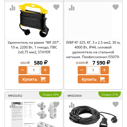
Удлинитель на рамке ″MF 207″,
ЗУБР КГ-325, КГ, 3 x 2.5 мм2, 30 м,
10 м, 2200 Вт, 1 гнездо, ПВС
4000 Вт, IP44, силовой
2х0,75 мм2, STAYER
удлинитель на стальной
катушке, Профессионал (55079-
580
30)
7 590
682
8 805
−
+
−
+
Купить
Купить
Скидка 20%
Скидка 21%
MKS32452
MKS32604