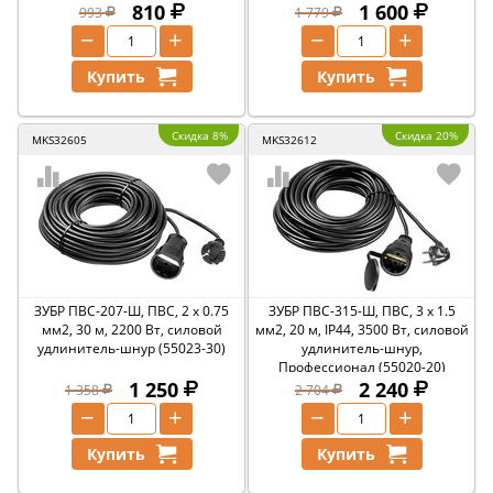
810
1 600
993
1 779
−
+
−
+
Купить
Купить
Скидка 8%
Скидка 20%
MKS32605
MKS32612
ЗУБР ПВС-207-Ш, ПВС, 2 x 0.75
ЗУБР ПВС-315-Ш, ПВС, 3 х 1.5
мм2, 30 м, 2200 Вт, силовой
мм2, 20 м, IP44, 3500 Вт, силовой
удлинитель-шнур (55023-30)
удлинитель-шнур,
Профессионал (55020-20)
1 250
2 240
1 358
2 704
−
+
−
+
Купить
Купить