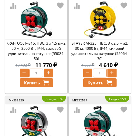
KRAFTOOL P-315, ПВС, 3 x 1.5 мм2,
STAYER М-325, ПВС, 3 х 2.5 мм2,
50 м, 3500 Вт, IP44, силовой
30 м, 4000 Вт, IP44, силовой
удлинитель на катушке (55084-
удлинитель на катушке (55064-
50)
30)
11 770
4 610
13 482
4 887
−
+
−
+
Купить
Купить
Скидка 39%
Скидка 15%
MKS32529
MKS32527