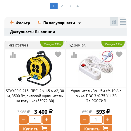
1
2
3
4
Фильтр
По популярности
Доступность: В наличии
Скидка 17%
Скидка 11%
MKS17067963
УД 3/5/10А
STAYER S-215, ПВС, 2 х 1.5 мм2, 30
Удлинитель 3гн. 5м с/з 10 А с
м, 3500 Вт, силовой удлинитель
выкл. ПВС 3*0.75 У 1-3В
на катушке (55072-30)
Эл.РОССИЯ
3 400
593
3 988
659
−
+
−
+
Купить
Купить