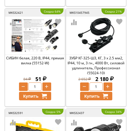
Скидка 64%
Скидка 21%
MKS32421
MKS10457945
СИБИН белая, 220 В, IP44, прямая
ЗУБР КГ-325-Ш3, КГ, 3 x 2.5 мм2,
вилка (55152-W)
IP44, 10 м, 3 гн., 4000 Вт, силовой
удлинитель, Профессионал
(55024-10)
51
2 180
84
2 652
−
+
−
+
Купить
Купить
Скидка 5%
Скидка 34%
MKS32591
MKS32437