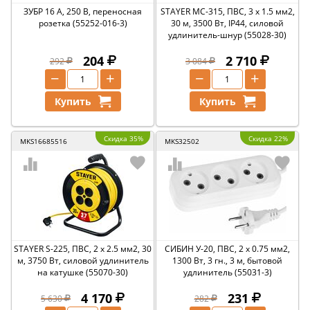
ЗУБР 16 A, 250 В, переносная
STAYER МС-315, ПВС, 3 x 1.5 мм2,
розетка (55252-016-3)
30 м, 3500 Вт, IP44, силовой
удлинитель-шнур (55028-30)
204
2 710
292
3 084
−
+
−
+
Купить
Купить
Скидка 35%
Скидка 22%
MKS16685516
MKS32502
STAYER S-225, ПВС, 2 х 2.5 мм2, 30
СИБИН У-20, ПВС, 2 х 0.75 мм2,
м, 3750 Вт, силовой удлинитель
1300 Вт, 3 гн., 3 м, бытовой
на катушке (55070-30)
удлинитель (55031-3)
4 170
231
5 630
282