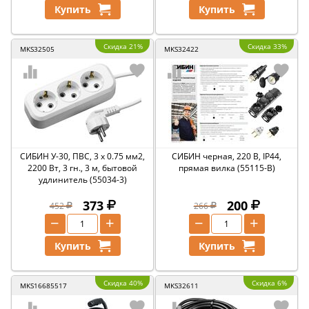
Купить
Купить
Скидка 21%
Скидка 33%
MKS32505
MKS32422
СИБИН У-30, ПВС, 3 х 0.75 мм2,
СИБИН черная, 220 В, IP44,
2200 Вт, 3 гн., 3 м, бытовой
прямая вилка (55115-B)
удлинитель (55034-3)
373
200
452
266
−
+
−
+
Купить
Купить
Скидка 40%
Скидка 6%
MKS16685517
MKS32611