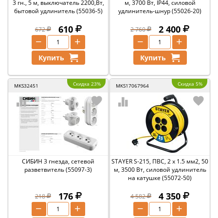
3 гн., 5 м, выключатель 2200,Вт,
м, 3700 Вт, IP44, силовой
бытовой удлинитель (55036-5)
удлинитель-шнур (55026-20)
610
2 400
672
2 760
−
+
−
+
Купить
Купить
Скидка 23%
Скидка 5%
MKS32451
MKS17067964
СИБИН 3 гнезда, сетевой
STAYER S-215, ПВС, 2 х 1.5 мм2, 50
разветвитель (55097-3)
м, 3500 Вт, силовой удлинитель
на катушке (55072-50)
176
4 350
218
4 582
−
+
−
+