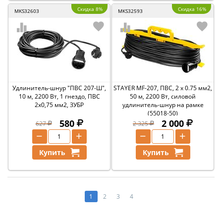
Скидка 8%
Скидка 16%
MKS32603
MKS32593
Удлинитель-шнур ″ПВС 207-Ш″,
STAYER MF-207, ПВС, 2 x 0.75 мм2,
10 м, 2200 Вт, 1 гнездо, ПВС
50 м, 2200 Вт, силовой
2х0,75 мм2, ЗУБР
удлинитель-шнур на рамке
(55018-50)
580
2 000
627
2 325
−
+
−
+
Купить
Купить
1
2
3
4