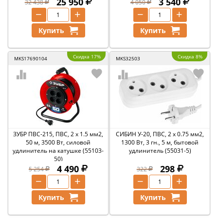
25 950
3 540
32 438
4 050
−
+
−
+
Купить
Купить
Скидка 17%
Скидка 8%
MKS17690104
MKS32503
ЗУБР ПВС-215, ПВС, 2 х 1.5 мм2,
СИБИН У-20, ПВС, 2 х 0.75 мм2,
50 м, 3500 Вт, силовой
1300 Вт, 3 гн., 5 м, бытовой
удлинитель на катушке (55103-
удлинитель (55031-5)
50)
4 490
298
5 254
322
−
+
−
+
Купить
Купить