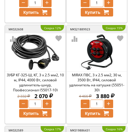
−
+
−
+
Купить
Купить
Скидка 12%
Скидка 15%
MKS32608
MKS21889923
ЗУБР КГ-325-Ш, КГ, 3 х 2.5 мм2, 10
MIRAX ПВС, 3 х 2.5 мм2, 30 м,
м, IP44, 4000 Вт, силовой
3500 Вт, IP44, силовой
удлинитель-шнур,
удлинитель на катушке (55051-
Профессионал (55017-10)
30)
2 070
3 880
2 332
4 466
−
+
−
+
Купить
Купить
Скидка 17%
Скидка 16%
MKS32589
MKS19886431