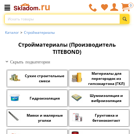
0
Каталог
>
Стройматериалы
Стройматериалы (Производитель
TITEBOND)
Скрыть подкатегории
Материалы для
Сухие строительные
перегородок из
смеси
гипсокартона (ГКЛ)
Шумоизоляция и
Гидроизоляция
виброизоляция
Маяки и малярные
Грунтовка и
уголки
бетоноконтакт