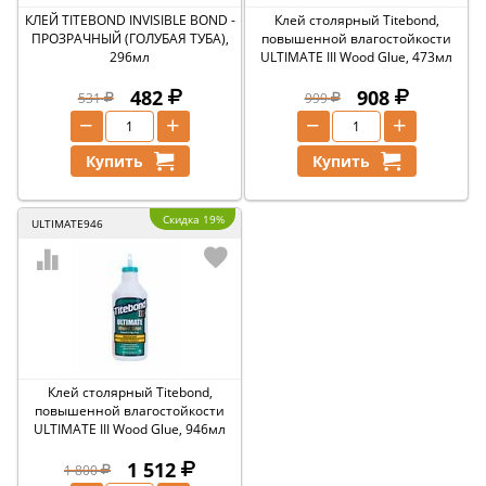
КЛЕЙ TITEBOND INVISIBLE BOND -
Клей столярный Titebond,
ПРОЗРАЧНЫЙ (ГОЛУБАЯ ТУБА),
повышенной влагостойкости
296мл
ULTIMATE III Wood Glue, 473мл
482
908
531
999
−
+
−
+
Купить
Купить
Скидка 19%
ULTIMATE946
Клей столярный Titebond,
повышенной влагостойкости
ULTIMATE III Wood Glue, 946мл
1 512
1 800