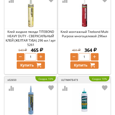
Клей жидкие гвозди TITEBOND
Клей монтажный Titebond Multi
HEAVY DUTY - CВЕРХСИЛЬНЫЙ
Purpose многоцелевой 296мл
КЛЕЙ (ЖЕЛТАЯ ТУБА) 296 мл / арт
5261
465
364
549
401
−
+
−
+
Купить
Купить
Скидка 10%
Скидка 10%
s02650
ULTIMATE473