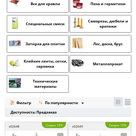
Все для кровли
Пена и герметики
Саморезы, дюбели и
Специальные смеси
крепежи
Затирка для плитки
Лес, доска, брус
Клейкие ленты, сетки,
Металлопрокат
серпянка
Технические
материалы
Фильтр
По популярности
Доступность: Предзаказ
Скидка 18%
Скидка 10%
s02648
s02649