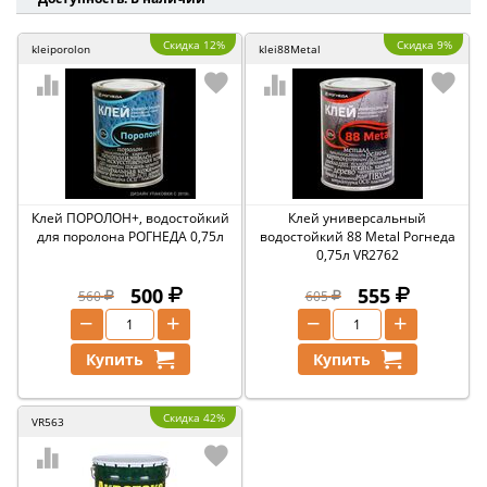
Скидка 12%
Скидка 9%
kleiporolon
klei88Metal
Клей ПОРОЛОН+, водостойкий
Клей универсальный
для поролона РОГНЕДА 0,75л
водостойкий 88 Metal Рогнеда
0,75л VR2762
500
555
560
605
−
+
−
+
Купить
Купить
Скидка 42%
VR563