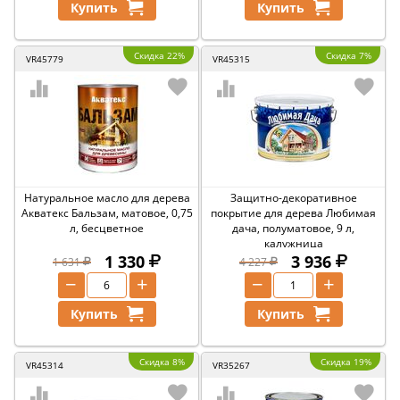
Купить
Купить
Скидка 22%
Скидка 7%
VR45779
VR45315
Натуральное масло для дерева
Защитно-декоративное
Акватекс Бальзам, матовое, 0,75
покрытие для дерева Любимая
л, бесцветное
дача, полуматовое, 9 л,
калужница
1 330
3 936
1 631
4 227
−
+
−
+
Купить
Купить
Скидка 8%
Скидка 19%
VR45314
VR35267