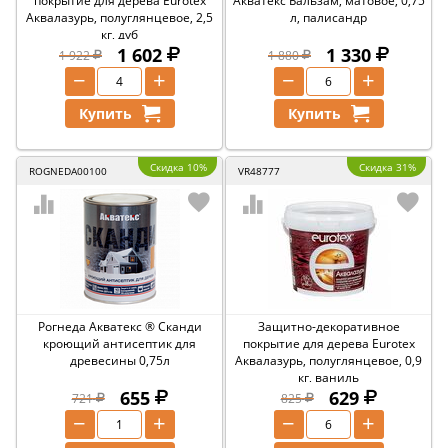
покрытие для дерева Eurotex
Акватекс Бальзам, матовое, 0,75
Аквалазурь, полуглянцевое, 2,5
л, палисандр
кг, дуб
1 602
1 330
1 922
1 880
−
+
−
+
Купить
Купить
Скидка 10%
Скидка 31%
ROGNEDA00100
VR48777
Рогнеда Акватекс ® Сканди
Защитно-декоративное
кроющий антисептик для
покрытие для дерева Eurotex
древесины 0,75л
Аквалазурь, полуглянцевое, 0,9
кг, ваниль
655
629
721
825
−
+
−
+