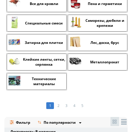
Все для кровли
Пена и герметики
Саморезы, дюбели и
Специальные смеси
крепежи
Затирка для плитки
Лес, доска, брус
Клейкие ленты, сетки,
Металлопрокат
серпянка
Технические
материалы
1
2
3
4
5
Фильтр
По популярности
Доступность: В наличии