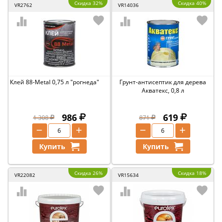
Скидка 32%
Скидка 40%
VR2762
VR14036
Клей 88-Metal 0,75 л "рогнеда"
Грунт-антисептик для дерева
Акватекс, 0,8 л
986
619
1 308
871
−
+
−
+
Купить
Купить
Скидка 26%
Скидка 18%
VR22082
VR15634