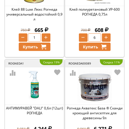
Клей 88 Luxe Люкс Рогнеда
Клей полиуретановый УР-600
универсальный водостойкий 0,9
РОГНЕДА 0,75л
л
665
608
759
700
−
+
−
+
Купить
Купить
Скидка 19%
Скидка 11%
ROGNEDA1
ROGNEDA00089
АНТИМУРАВЕЙ "DALI" 0,6л (12шт)
Рогнеда Акватекс База ® Сканди
РОГНЕДА
кроющий антисептик для
древесины 9л
4 244
6 271
5 051
6 961