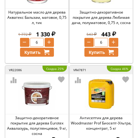
Натуральное масло для дерева
Защитно-декоративное
Акватекс Бальзам, матовое, 0,75
покрытие для дерева Любимая
л, тик
дача, полуматовое, 0,75 л, сосна
1 330
443
1 772
543
−
+
−
+
Купить
Купить
Скидка 25%
Скидка 46%
VR22086
VR47871
Защитно-декоративное
Антисептик для дерева
покрытие для дерева Eurotex
Woodmaster Prof Биосепт-Ультра,
Аквалазурь, полуглянцевое, 9 кг,
концентрат, 5 кг
сосна