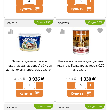
−
+
−
+
Купить
Купить
Скидка 23%
Скидка 28%
VR45316
VR45783
Защитно-декоративное
Натуральное масло для дерева
покрытие для дерева Любимая
Акватекс Бальзам, матовое, 0,75
дача, полуматовое, 9 л, махагон
л, махагон
3 936
1 330
4 869
1 704
−
+
−
+
Купить
Купить
Скидка 20%
Скидка 24%
VR15631
VR36156