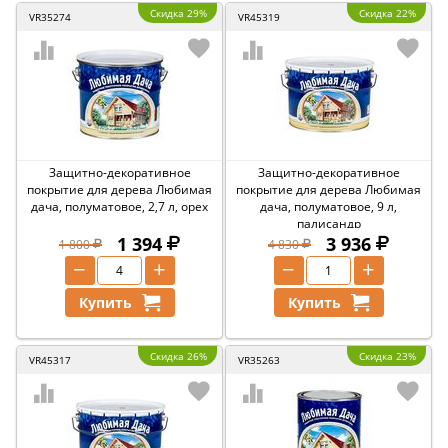
Скидка 29%
Скидка 22%
VR35274
VR45319
Защитно-декоративное
Защитно-декоративное
покрытие для дерева Любимая
покрытие для дерева Любимая
дача, полуматовое, 2,7 л, орех
дача, полуматовое, 9 л,
палисандр
1 394
3 936
1 800
4 830
−
+
−
+
Купить
Купить
Скидка 26%
Скидка 23%
VR45317
VR35263