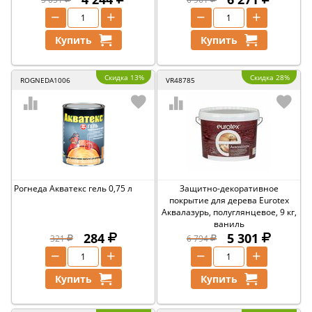
−
+
−
+
Купить
Купить
Скидка 13%
Скидка 28%
ROGNEDA1006
VR48785
Рогнеда Акватекс гель 0,75 л
Защитно-декоративное
покрытие для дерева Eurotex
Аквалазурь, полуглянцевое, 9 кг,
ваниль
284
5 301
321
6 794
−
+
−
+
Купить
Купить