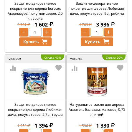
Защитно-декоративное
Защитно-декоративное
покрытие для дерева Eurotex
покрытие для дерева Любимая
Аквалазурь, полуглянцевое, 2,5
дача, полуматовое, 9 л, рябина
кг, сосна
1 602
3 936
2 501
4 763
−
+
−
+
Купить
Купить
Скидка 40%
Скидка 20%
VR35269
VR45788
Защитно-декоративное
Натуральное масло для дерева
покрытие для дерева Любимая
Акватекс Бальзам, матовое, 0,75
дача, полуматовое, 2,7 л, груша
л, иней
1 394
1 330
1 958
1 596