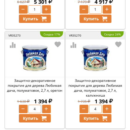
5 301
4 917
6 627
7 179
−
+
−
+
Купить
Купить
Скидка 17%
Скидка 24%
VR35273
VR35270
Защитно-декоративное
Защитно-декоративное
покрытие для дерева Любимая
покрытие для дерева Любимая
дача, полуматовое, 2,7 л, орегон
дача, полуматовое, 2,7 л,
калужница
1 394
1 394
1 638
1 735
−
+
−
+
Купить
Купить