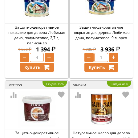
Защитно-декоративное
Защитно-декоративное
покрытие для дерева Любимая
покрытие для дерева Любимая
дача, полуматовое, 2,7 л,
дача, полуматовое, 9 л, орех
палисандр
1 394
3 936
1 680
4 985
−
+
−
+
Купить
Купить
Скидка 19%
Скидка 41%
VR19959
VR45784
Защитно-декоративное
Натуральное масло для дерева