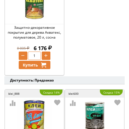
Защитно-декоративное
покрытие для дерева Акватекс,
полуматовое, 20 л, сосна
6 176
8 805
−
+
Купить
Доступность: Предзаказ
Скидка 14%
Скидка 15%
klei_888
klei600