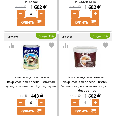
кг, белое
кг, калужница
1 602
1 602
1 938
1 968
−
+
−
+
Купить
Купить
Скидка 36%
Скидка 32%
VR35271
VR19957
Защитно-декоративное
Защитно-декоративное
покрытие для дерева Любимая
покрытие для дерева Eurotex
дача, полуматовое, 0,75 л, груша
Аквалазурь, полуглянцевое, 2,5
кг, бесцветное
443
1 602
606
2 130
−
+
−
+
Купить
Купить