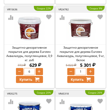
Скидка 22%
Скидка 9%
VR15636
VR24782
Защитно-декоративное
Защитно-декоративное
покрытие для дерева Eurotex
покрытие для дерева Eurotex
Аквалазурь, полуглянцевое, 0,9
Аквалазурь, полуглянцевое, 9 кг,
кг, дуб
белое
629
5 301
773
5 822
−
+
−
+
Купить
Купить
Скидка 20%
Скидка 26%
VR35275
VR45318