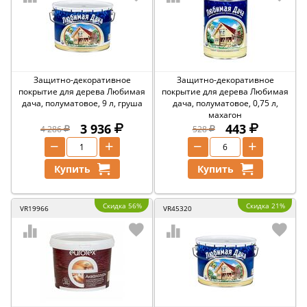
Защитно-декоративное
Защитно-декоративное
покрытие для дерева Любимая
покрытие для дерева Любимая
дача, полуматовое, 9 л, груша
дача, полуматовое, 0,75 л,
махагон
3 936
443
4 286
528
−
+
−
+
Купить
Купить
Скидка 56%
Скидка 21%
VR19966
VR45320