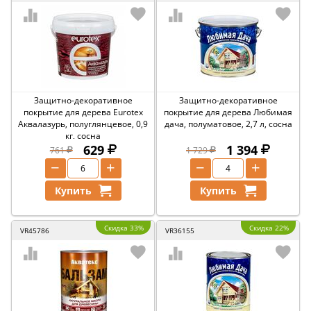
Защитно-декоративное
Защитно-декоративное
покрытие для дерева Eurotex
покрытие для дерева Любимая
Аквалазурь, полуглянцевое, 0,9
дача, полуматовое, 2,7 л, сосна
кг, сосна
629
1 394
761
1 729
−
+
−
+
Купить
Купить
Скидка 33%
Скидка 22%
VR45786
VR36155