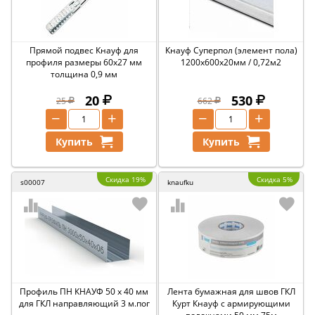
Прямой подвес Кнауф для
Кнауф Суперпол (элемент пола)
профиля размеры 60х27 мм
1200х600х20мм / 0,72м2
толщина 0,9 мм
20
530
25
662
−
+
−
+
Купить
Купить
Скидка 19%
Скидка 5%
s00007
knaufku
Профиль ПН КНАУФ 50 х 40 мм
Лента бумажная для швов ГКЛ
для ГКЛ направляющий 3 м.пог
Курт Кнауф с армирующими