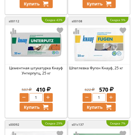
Купить
Купить
Скидка 43%
Скидка 9%
s00112
s00108
Цементная штукатурка Кнауф
Шпатлевка Фуген Кнауф, 25 кг
Унтерпутц, 25 кг
410
570
587
622
−
+
−
+
Купить
Купить
Скидка 29%
Скидка 7%
s00092
s01c137