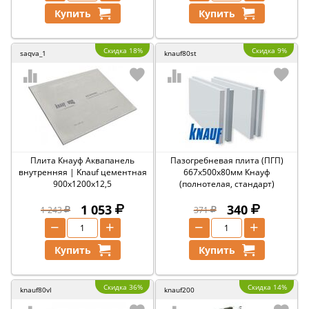
Купить
Купить
Скидка 18%
Скидка 9%
saqva_1
knauf80st
Плита Кнауф Аквапанель
Пазогребневая плита (ПГП)
внутренняя | Knauf цементная
667х500х80мм Кнауф
900х1200х12,5
(полнотелая, стандарт)
1 053
340
1 243
371
−
+
−
+
Купить
Купить
Скидка 36%
Скидка 14%
knauf80vl
knauf200