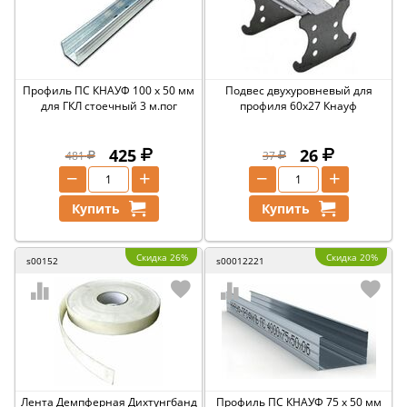
Профиль ПС КНАУФ 100 х 50 мм
Подвес двухуровневый для
для ГКЛ стоечный 3 м.пог
профиля 60х27 Кнауф
425
26
481
37
−
+
−
+
Купить
Купить
Скидка 26%
Скидка 20%
s00152
s00012221
Лента Демпферная Дихтунгбанд
Профиль ПС КНАУФ 75 х 50 мм