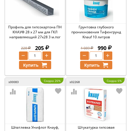
Профиль для гипсокартона ПН
Грунтовка глубокого
КНАУФ 28 х 27 мм для ГКЛ
проникновения Тифенгрунд
направляющий 27х28 3 м.пог
Knauf 10 литров
205
990
228
1 089
−
+
−
+
Купить
Купить
Скидка 26%
Скидка 6%
s00083
s02268
Шпатлевка Унифлот Кнауф,
Штукатурка гипсовая