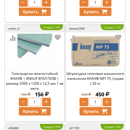
−
+
−
+
Купить
Купить
Скидка 19%
Скидка 11%
smetr_4
sknauf_098
Гипсокартон влагостойкий
Штукатурка гипсовая машинного
КНАУФ | KNAUF ВГКЛ ГКЛВ |
нанесения КНАУФ-МП 75, (серая
размер 2500 х 1200 х 12,5 мм 1 кв
) 30 кг
метр
156
450
186
500
−
+
−
+
Купить
Купить
Скидка 10%
Скидка 14%
s06080
s01739