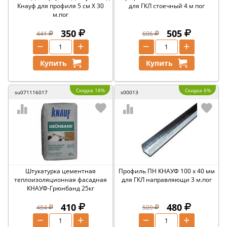
Кнауф для профиля 5 см Х 30
для ГКЛ стоечный 4 м пог
м.пог
350
505
441
606
−
+
−
+
Купить
Купить
Скидка 18%
Скидка 6%
su071116017
s00013
Штукатурка цементная
Профиль ПН КНАУФ 100 х 40 мм
теплоизоляционная фасадная
для ГКЛ направляющи 3 м.пог
КНАУФ-Грюнбанд 25кг
410
480
484
509
−
+
−
+