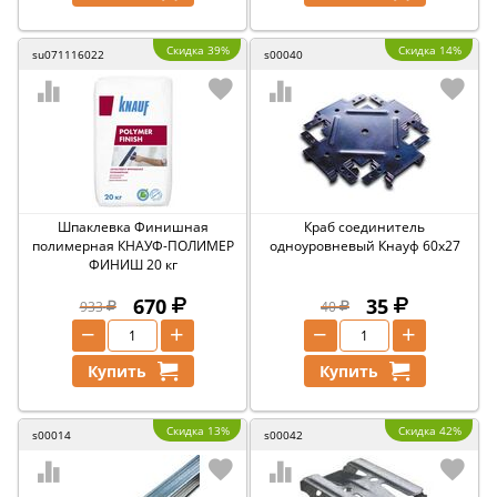
Скидка 39%
Скидка 14%
su071116022
s00040
Шпаклевка Финишная
Краб соединитель
полимерная КНАУФ-ПОЛИМЕР
одноуровневый Кнауф 60х27
ФИНИШ 20 кг
670
35
933
40
−
+
−
+
Купить
Купить
Скидка 13%
Скидка 42%
s00014
s00042