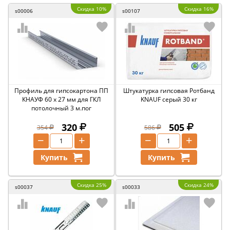
Скидка 10%
Скидка 16%
s00006
s00107
Профиль для гипсокартона ПП
Штукатурка гипсовая Ротбанд
КНАУФ 60 х 27 мм для ГКЛ
KNAUF серый 30 кг
потолочный 3 м.пог
320
505
354
586
−
+
−
+
Купить
Купить
Скидка 25%
Скидка 24%
s00037
s00033