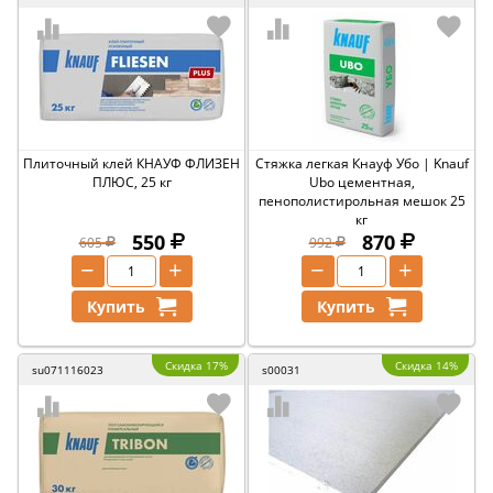
Плиточный клей КНАУФ ФЛИЗЕН
Стяжка легкая Кнауф Убо | Knauf
ПЛЮС, 25 кг
Ubo цементная,
пенополистирольная мешок 25
кг
550
870
605
992
−
+
−
+
Купить
Купить
Скидка 17%
Скидка 14%
su071116023
s00031