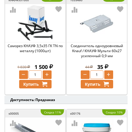
КНАУФ351000
1035480
Саморез КНАУФ 3,5х35 ГК TN по
Соединитель одноуровневый
металлу (1000шт)
Knauf / КНАУФ Мульти 60х27
усиленный 0,9 мм
1 500
35
1 830
44
−
+
−
+
Купить
Купить
Доступность: Предзаказ
Скидка 11%
Скидка 10%
s00005
s00176