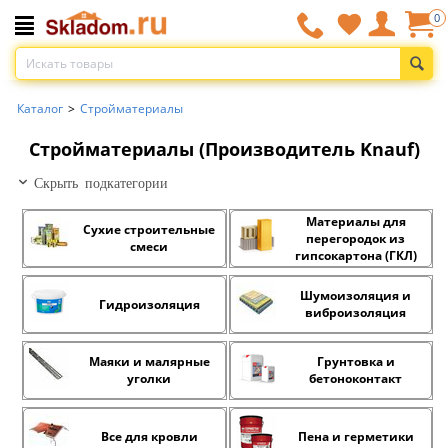
0
Каталог
>
Стройматериалы
Стройматериалы (Производитель Knauf)
Скрыть подкатегории
Материалы для
Сухие строительные
перегородок из
смеси
гипсокартона (ГКЛ)
Шумоизоляция и
Гидроизоляция
виброизоляция
Маяки и малярные
Грунтовка и
уголки
бетоноконтакт
Все для кровли
Пена и герметики