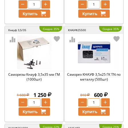
−
+
−
+
Купить
Купить
Скидка 35%
Скидка 35%
Кнауф 3,5/35
КНАУФ25500
Саморезы Кнауф 3,5х35 мм ГМ
Саморез КНАУФ 3,5х25 ГК TN по
(1000шт)
металлу (500шт)
1 250
600
1 688
810
−
+
−
+
Купить
Купить
Скидка 22%
Скидка 25%