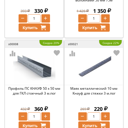
волокнами 50 мм 75м
330
1 350
393
1 426
−
+
−
+
Купить
Купить
Скидка 20%
Скидка 22%
s00008
s00021
Профиль ПС КНАУФ 50 х 50 мм
Маяк металлический 10 мм
для ГКЛ стоечный 3 м.пог
Кнауф для стяжки 3 м.пог
360
220
432
269
−
+
−
+
Купить
Купить