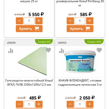
мешок 25 кг
универсальная Knauf Ротбанд 30
кг
5 550
585
6 993
621
−
+
−
+
Купить
Купить
Скидка 6%
Скидка 40%
s00030
s00053
Гипсокартон влагостойкий Knauf
КНАУФ ФЛЭХЕНДИХТ, готовая
ВГКЛ, ГКЛВ 2500х1200х12,5 мм
гидроизоляция латексная 5 кг
485
2 050
518
2 870
−
+
−
+