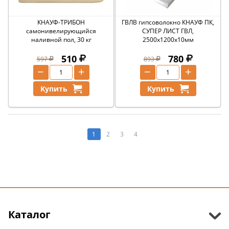
КНАУФ-ТРИБОН
ГВЛВ гипсоволокно КНАУФ ПК,
самонивелирующийся
СУПЕР ЛИСТ ГВЛ,
наливной пол, 30 кг
2500х1200х10мм
510
780
597
893
−
+
−
+
Купить
Купить
1
2
3
4
Каталог