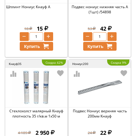
Шплинт Нониус Кнауф А
Подвес нониус нижняя часть А
(1шт) /54898
15
42
18
53
−
+
−
+
Купить
Купить
Скидка 42%
Скидка 9%
Кнауф35
Нониус200
Стеклохолст малярный Кнауф
Подвес Нониус верхняя часть
плотность 35 г/кв.м 1х50 м
200мм Кнауф
2 950
22
4 189
24