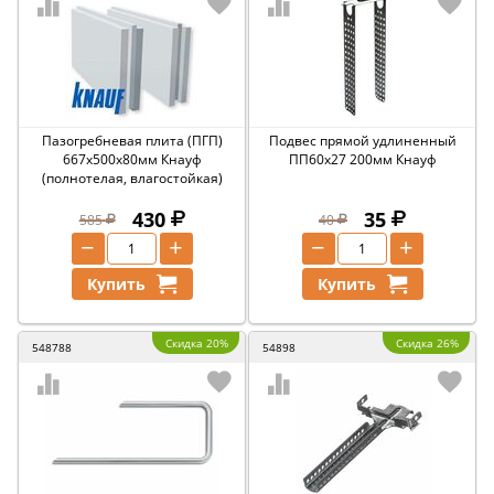
Пазогребневая плита (ПГП)
Подвес прямой удлиненный
667х500х80мм Кнауф
ПП60х27 200мм Кнауф
(полнотелая, влагостойкая)
430
35
585
40
−
+
−
+
Купить
Купить
Скидка 20%
Скидка 26%
548788
54898