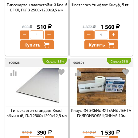
Гипсокартон влагостойкий Knauf
Шпатлевка Унифлот Кнауф, 5 кг
ВГКЛ, ГКЛВ 2500х1200х9,5 мм
510
1 560
690
1 872
−
+
−
+
Купить
Купить
Скидка 35%
Скидка 38%
s00028
66080c
Гипсокартон стандарт Knauf
Кнауф-ФЛЭХЕНДИХТБАНД ЛЕНТА
обычный, ГКЛ 2500х1200х12,5 мм
ГИДРОИЗОЛЯЦОННАЯ 10м
390
1 530
527
2 112