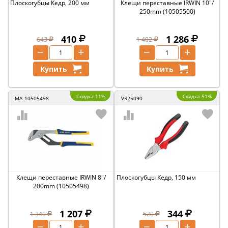
Плоскогубцы Кедр, 200 мм
Клещи переставные IRWIN 10"/
250mm (10505500)
410
1 286
643
1 402
−
+
−
+
Купить
Купить
Скидка 11%
Скидка 51%
MA_10505498
VR25090
Клещи переставные IRWIN 8"/
Плоскогубцы Кедр, 150 мм
200mm (10505498)
1 207
344
1 340
520
−
+
−
+