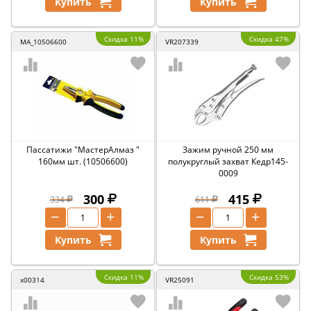
Купить
Купить
Скидка 11%
Скидка 47%
MA_10506600
VR207339
Пассатижи "МастерАлмаз "
Зажим ручной 250 мм
160мм шт. (10506600)
полукруглый захват Кедр145-
0009
300
415
334
611
−
+
−
+
Купить
Купить
Скидка 11%
Скидка 53%
x00314
VR25091