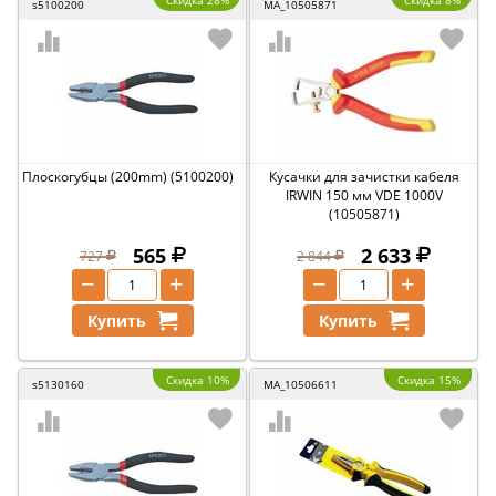
Скидка 28%
Скидка 8%
s5100200
MA_10505871
Плоскогубцы (200mm) (5100200)
Кусачки для зачистки кабеля
IRWIN 150 мм VDE 1000V
(10505871)
565
2 633
727
2 844
−
+
−
+
Купить
Купить
Скидка 10%
Скидка 15%
s5130160
MA_10506611