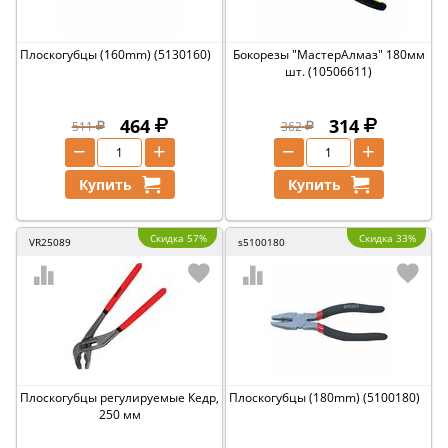
Плоскогубцы (160mm) (5130160)
Бокорезы "МастерАлмаз" 180мм
шт. (10506611)
464
314
511
362
−
+
−
+
Купить
Купить
Скидка 57%
Скидка 33%
VR25089
s5100180
Плоскогубцы регулируемые Кедр,
Плоскогубцы (180mm) (5100180)
250 мм