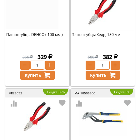
Плоскогубцы DEHCO ( 100 мм )
Плоскогубцы Кедр, 180 мм
329
382
366
588
−
+
−
+
Купить
Купить
Скидка 56%
Скидка 9%
VR25092
MA_10505500