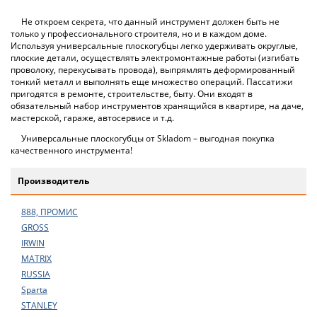
Не откроем секрета, что данный инструмент должен быть не
только у профессионального строителя, но и в каждом доме.
Используя универсальные плоскогубцы легко удерживать округлые,
плоские детали, осуществлять электромонтажные работы (изгибать
проволоку, перекусывать провода), выпрямлять деформированный
тонкий металл и выполнять еще множество операций. Пассатижи
пригодятся в ремонте, строительстве, быту. Они входят в
обязательный набор инструментов хранящийся в квартире, на даче,
мастерской, гараже, автосервисе и т.д.
Универсальные плоскогубцы от Skladom – выгодная покупка
качественного инструмента!
Производитель
888, ПРОМИС
GROSS
IRWIN
MATRIX
RUSSIA
Sparta
STANLEY