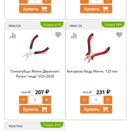
Купить
Купить
Скидка 47%
Скидка 58%
VR46729
VR46728
Тонкогубцы Мини Двухкомп.
Бокорезы Кедр Мини, 125 мм
Ручки "кедр" 033-2028
207
231
306
365
−
+
−
+
Купить
Купить
Скидка 47%
VR207340