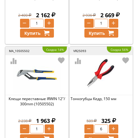
2 162
2 669
2 400
2 936
−
+
−
+
Купить
Купить
Скидка 14%
Скидка 56%
MA_10505502
VR25093
Клещи переставные IRWIN 12"/
Тонкогубцы Кедр, 150 мм
300mm (10505502)
1 963
325
2 238
509
−
+
−
+