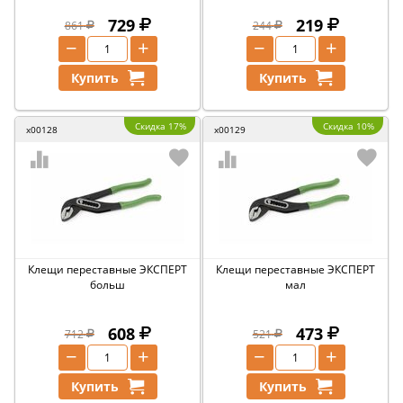
729
219
861
244
−
+
−
+
Купить
Купить
Скидка 17%
Скидка 10%
x00128
x00129
Клещи переставные ЭКСПЕРТ
Клещи переставные ЭКСПЕРТ
больш
мал
608
473
712
521
−
+
−
+
Купить
Купить