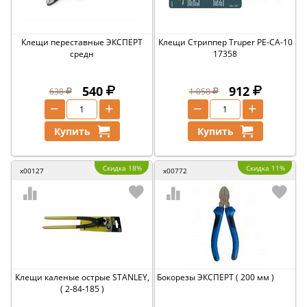
Клещи переставные ЭКСПЕРТ
Клещи Стриппер Truper PE-CA-10
средн
17358
540
912
638
1 058
−
+
−
+
Купить
Купить
Скидка 18%
Скидка 11%
x00127
x00772
Клещи каленые острые STANLEY,
Бокорезы ЭКСПЕРТ ( 200 мм )
( 2-84-185 )