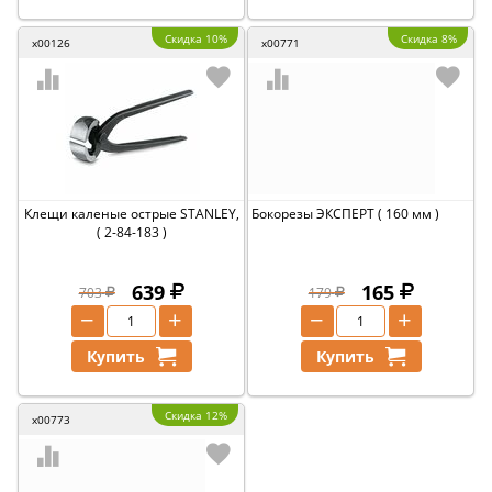
Скидка 10%
Скидка 8%
x00126
x00771
Клещи каленые острые STANLEY,
Бокорезы ЭКСПЕРТ ( 160 мм )
( 2-84-183 )
639
165
703
179
−
+
−
+
Купить
Купить
Скидка 12%
x00773