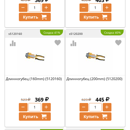
369
403
475
456
−
+
−
+
Купить
Купить
Скидка 41%
Скидка 40%
s5120160
s5120200
Длинногубец (160mm) (5120160)
Длинногубец (200mm) (5120200)
369
445
523
623
−
+
−
+
Купить
Купить