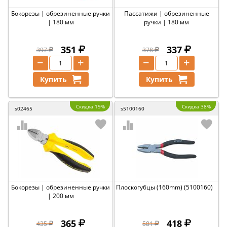
Бокорезы | обрезиненные ручки
Пассатижи | обрезиненные
| 180 мм
ручки | 180 мм
351
337
397
378
−
+
−
+
Купить
Купить
Скидка 19%
Скидка 38%
s02465
s5100160
Бокорезы | обрезиненные ручки
Плоскогубцы (160mm) (5100160)
| 200 мм
365
418
435
581