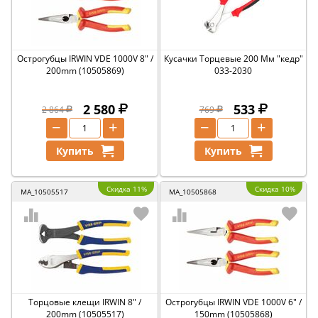
Острогубцы IRWIN VDE 1000V 8" /
Кусачки Торцевые 200 Мм "кедр"
200mm (10505869)
033-2030
2 580
533
2 864
769
−
+
−
+
Купить
Купить
Скидка 11%
Скидка 10%
MA_10505517
MA_10505868
Торцовые клещи IRWIN 8" /
Острогубцы IRWIN VDE 1000V 6" /
200mm (10505517)
150mm (10505868)