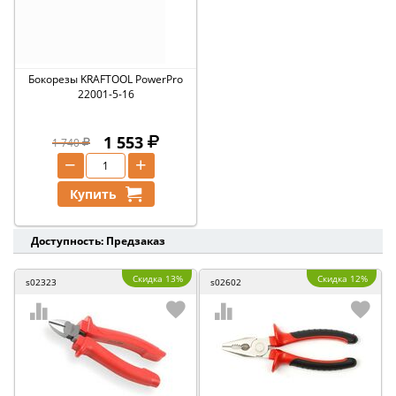
Бокорезы KRAFTOOL PowerPro
22001-5-16
1 553
1 740
−
+
Купить
Доступность: Предзаказ
Скидка 13%
Скидка 12%
s02323
s02602