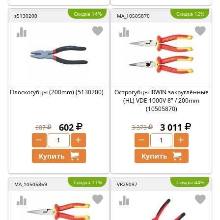
Скидка 14%
Скидка 12%
s5130200
MA_10505870
Плоскогубцы (200mm) (5130200)
Острогубцы IRWIN закруглённые
(HL) VDE 1000V 8" / 200mm
(10505870)
602
3 011
687
3 373
−
+
−
+
Купить
Купить
Скидка 11%
Скидка 44%
MA_10505869
VR25097