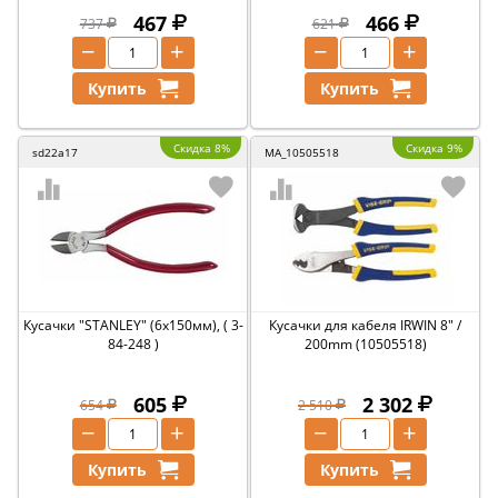
467
466
737
621
−
+
−
+
Купить
Купить
Скидка 8%
Скидка 9%
sd22a17
MA_10505518
Кусачки "STANLEY" (6х150мм), ( 3-
Кусачки для кабеля IRWIN 8" /
84-248 )
200mm (10505518)
605
2 302
654
2 510
−
+
−
+
Купить
Купить