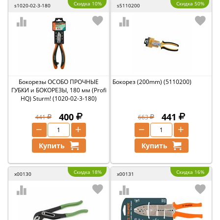
Скидка 10%
Скидка 50%
s1020-02-3-180
s5110200
Бокорезы ОСОБО ПРОЧНЫЕ
Бокорез (200mm) (5110200)
ГУБКИ и БОКОРЕЗЫ, 180 мм (Profi
HQ) Sturm! (1020-02-3-180)
400
441
441
663
−
+
−
+
Купить
Купить
Скидка 18%
Скидка 16%
x00130
x00131