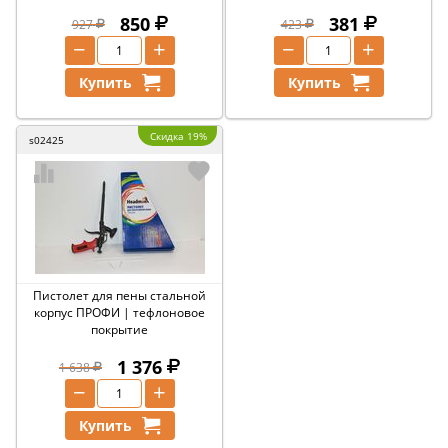
850
381
927
423
−
+
−
+
Купить
Купить
Скидка 19%
s02425
Пистолет для пены стальной
корпус ПРОФИ | тефлоновое
покрытие
1 376
1 638
−
+
Купить