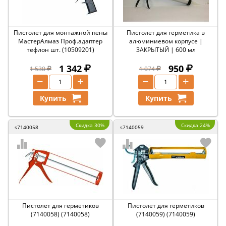
Пистолет для монтажной пены
Пистолет для герметика в
МастерАлмаз Проф.адаптер
алюминиевом корпусе |
тефлон шт. (10509201)
ЗАКРЫТЫЙ | 600 мл
1 342
950
1 530
1 074
−
+
−
+
Купить
Купить
Скидка 30%
Скидка 24%
s7140058
s7140059
Пистолет для герметиков
Пистолет для герметиков
(7140058) (7140058)
(7140059) (7140059)