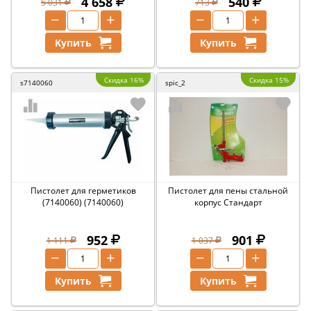
4 658
540
5 031
713
−
+
−
+
Купить
Купить
Скидка 16%
Скидка 15%
s7140060
spic_2
Пистолет для герметиков
Пистолет для пены стальной
(7140060) (7140060)
корпус Стандарт
952
901
1 111
1 037
−
+
−
+
Купить
Купить