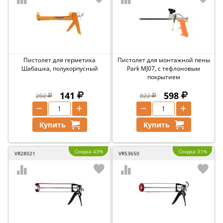
Пистолет для герметика
Пистолет для монтажной пены
Шабашка, полукорпусный
Park MJ07, с тефлоновым
покрытием
141
598
202
822
−
+
−
+
Купить
Купить
Скидка 43%
Скидка 31%
VR28021
VR53650