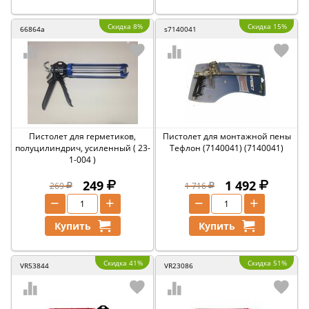
Скидка 8%
Скидка 15%
66864a
s7140041
Пистолет для герметиков,
Пистолет для монтажной пены
полуцилиндрич, усиленный ( 23-
Тефлон (7140041) (7140041)
1-004 )
249
1 492
269
1 716
−
+
−
+
Купить
Купить
Скидка 41%
Скидка 51%
VR53844
VR23086