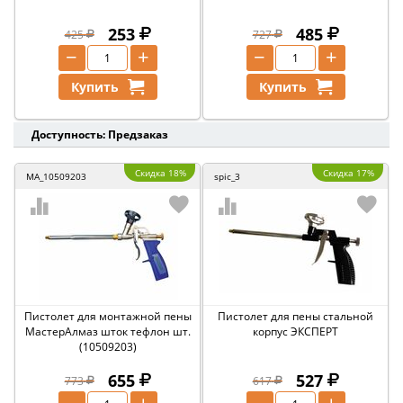
253
485
425
727
−
+
−
+
Купить
Купить
Доступность: Предзаказ
Скидка 18%
Скидка 17%
MA_10509203
spic_3
Пистолет для монтажной пены
Пистолет для пены стальной
МастерАлмаз шток тефлон шт.
корпус ЭКСПЕРТ
(10509203)
655
527
773
617