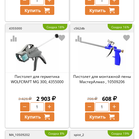
−
+
−
+
Купить
Купить
Скидка 18%
Скидка 16%
4355000
c562db
Пистолет для герметика
Пистолет для монтажной пены
WOLFCRAFT MG 300, 4355000
МастерАлмаз , 10509206
2 903
608
3 426
706
−
+
−
+
Купить
Купить
Скидка 8%
Скидка 19%
MA_10509202
spist_2