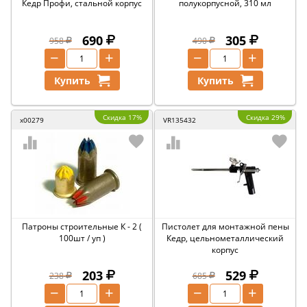
Кедр Профи, стальной корпус
полукорпусной, 310 мл
690
305
958
490
−
+
−
+
Купить
Купить
Скидка 17%
Скидка 29%
x00279
VR135432
Патроны строительные К - 2 (
Пистолет для монтажной пены
100шт / уп )
Кедр, цельнометаллический
корпус
203
529
238
685
−
+
−
+