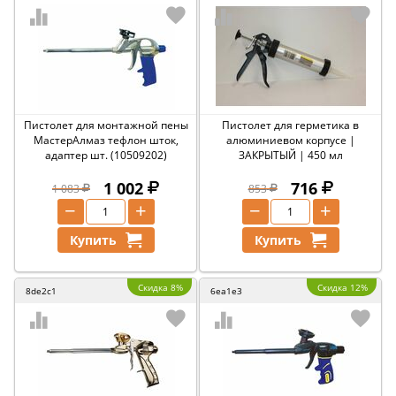
Пистолет для монтажной пены
Пистолет для герметика в
МастерАлмаз тефлон шток,
алюминиевом корпусе |
адаптер шт. (10509202)
ЗАКРЫТЫЙ | 450 мл
1 002
716
1 083
853
−
+
−
+
Купить
Купить
Скидка 8%
Скидка 12%
8de2c1
6ea1e3