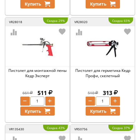
Купить
Купить
Скидка 29%
Скидка 65%
VR28018
VR28020
Пистолет для монтажной пены
Пистолет для герметика Кедр
Кедр Эксперт
Профи, скелетный
511
313
661
518
−
+
−
+
Купить
Купить
Скидка 43%
Скидка 37%
VR135430
VR50756