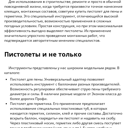
Для использования в строительстве, ремонте и просто в обычной
повседневной жизни, когда требуется произвести точное нанесение
клеящих, монтажных составов, советуем купить пистолет для пены и
герметика. Это специальный инструмент, отличающийся высокой
производительностью, возможностью применения в сложных
погодных условиях. Простая конструкция, но при этом максимальная
эффективность выгодно выделяют пистолеты. Их применение
значительно упростило проведение монтажных работ, что
подтверждается авторитетным мнением специалистов.
Пистолеты и не только
Инструменты представлены у нас широким модельным рядом. В
каталоге:
Пистолет для пены. Универсальный адаптер позволяет
использовать инструмент с баллонами разных производителей.
Возможность регулировки обеспечивает струю пены требуемого
диаметра и силы. В наличии разные модели от Эконом класса до
более дорогих Профи.
Пистолет для герметика. Его применение предполагает
использование специальных пластиковых туб, в которых
находится герметик, силикон, клей и прочие составы. Достаточно
вскрыть баллон, «зарядить» им пистолет и надавить на скобу.
Через пластиковый носик, герметик либо другая смесь поступает
точно в требуемое место (шов, стык и пр.). Быстро, удобно и