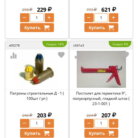
229
621
298
773
−
+
−
+
Купить
Купить
Скидка 18%
Скидка 8%
x00278
c041e3
Патроны строительные Д - 1 (
Пистолет для герметика 9",
100шт / уп )
полукорпусный, гладкий шток (
23-1-001 )
203
207
240
224
−
+
−
+
Купить
Купить