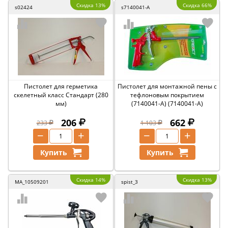
Скидка 13%
Скидка 66%
s02424
s7140041-A
Пистолет для герметика
Пистолет для монтажной пены с
скелетный класс Стандарт (280
тефлоновым покрытием
мм)
(7140041-A) (7140041-A)
206
662
233
1 103
−
+
−
+
Купить
Купить
Скидка 14%
Скидка 13%
MA_10509201
spist_3