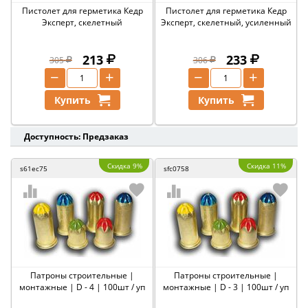
Пистолет для герметика Кедр
Пистолет для герметика Кедр
Эксперт, скелетный
Эксперт, скелетный, усиленный
213
233
305
306
−
+
−
+
Купить
Купить
Доступность: Предзаказ
Скидка 9%
Скидка 11%
s61ec75
sfc0758
Патроны строительные |
Патроны строительные |
монтажные | D - 4 | 100шт / уп
монтажные | D - 3 | 100шт / уп