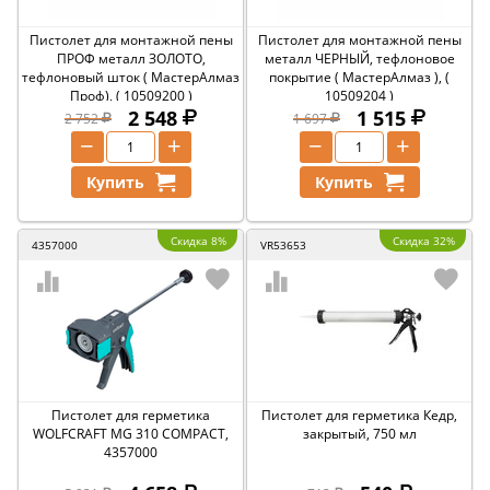
Пистолет для монтажной пены
Пистолет для монтажной пены
ПРОФ металл ЗОЛОТО,
металл ЧЕРНЫЙ, тефлоновое
тефлоновый шток ( МастерАлмаз
покрытие ( МастерАлмаз ), (
Проф), ( 10509200 )
10509204 )
2 548
1 515
2 752
1 697
−
+
−
+
Купить
Купить
Скидка 8%
Скидка 32%
4357000
VR53653
Пистолет для герметика
Пистолет для герметика Кедр,
WOLFCRAFT MG 310 COMPACT,
закрытый, 750 мл
4357000