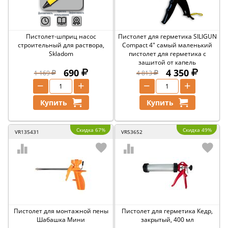
Пистолет-шприц насос
Пистолет для герметика SILIGUN
строительный для раствора,
Compact 4" самый маленький
Skladom
пистолет для герметика с
защитой от капель
690
4 350
1 169
4 813
−
+
−
+
Купить
Купить
Скидка 67%
Скидка 49%
VR135431
VR53652
Пистолет для монтажной пены
Пистолет для герметика Кедр,
Шабашка Мини
закрытый, 400 мл