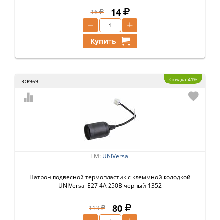
14
16
−
+
Купить
Скидка 41%
ЮВ969
ТМ:
UNIVersal
Патрон подвесной термопластик с клеммной колодкой
UNIVersal Е27 4А 250В черный 1352
80
113