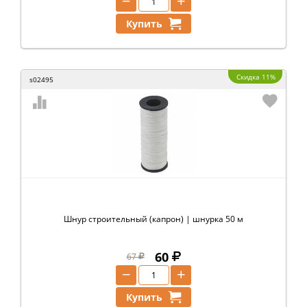
−
+
Купить
Скидка 11%
s02495
Шнур строительный (капрон) | шнурка 50 м
60
67
−
+
Купить