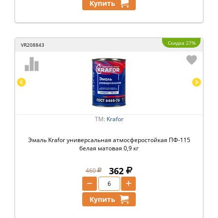
Купить
Скидка 27%
VR208843
ТМ:
Krafor
Эмаль Krafor универсальная атмосферостойкая ПФ-115
белая матовая 0,9 кг
362
460
−
+
Купить