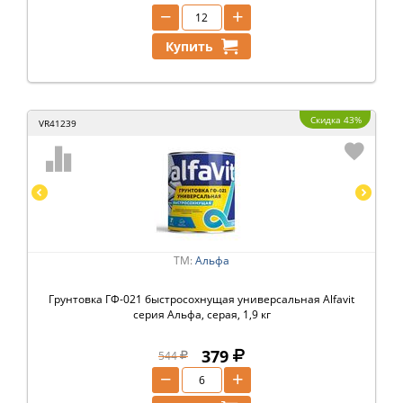
−
+
Купить
Скидка 43%
VR41239
ТМ:
Альфа
Грунтовка ГФ-021 быстросохнущая универсальная Alfavit
серия Альфа, серая, 1,9 кг
379
544
−
+