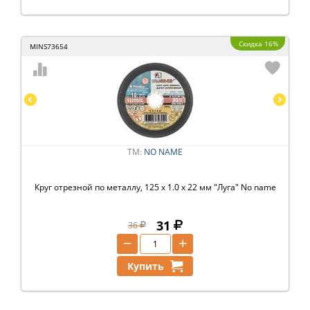
Скидка 16%
MINS73654
ТМ:
NO NAME
Круг отрезной по металлу, 125 х 1.0 х 22 мм "Луга" No name
31
36
−
+
Купить