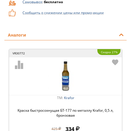
Самовывоз
:
бесплатно
Сообщить о снижении цены или промо-акции
Аналоги
Скидка 27%
VR30772
ТМ:
Krafor
Краска быстросохнущая БТ-177 по металлу Krafor, 0,5 л,
бронзовая
334
425