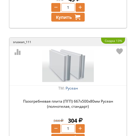
−
+
Купить
Скидка 13%
srusean_111
ТМ:
Русеан
Пазогребневая плита (ПГП) 667х500х80мм Русеан
(полнотелая, стандарт)
304
344
−
+