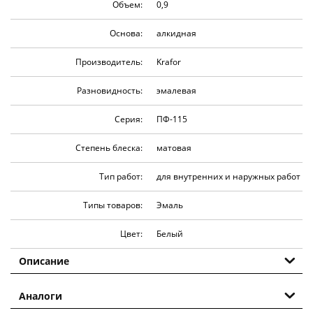
Объем:
0,9
Основа:
алкидная
Производитель:
Krafor
Разновидность:
эмалевая
Серия:
ПФ-115
Степень блеска:
матовая
Тип работ:
для внутренних и наружных работ
Типы товаров:
Эмаль
Цвет:
Белый
Описание
Аналоги