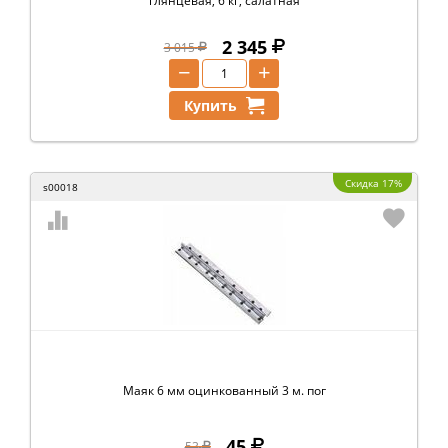
глянцевая, 6 кг, салатная
2 345
3 015
−
+
Купить
Скидка 17%
s00018
Маяк 6 мм оцинкованный 3 м. пог
45
53