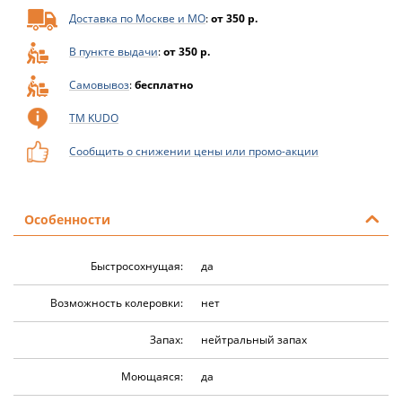
Доставка по Москве и МО
:
от 350 р.
В пункте выдачи
:
от 350 р.
Самовывоз
:
бесплатно
ТМ KUDO
Сообщить о снижении цены или промо-акции
Особенности
Быстросохнущая:
да
Возможность колеровки:
нет
Запах:
нейтральный запах
Моющаяся:
да