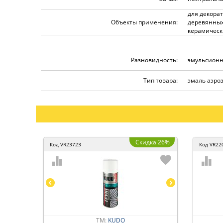
для декора
Объекты применения:
деревянных
керамическ
Разновидность:
эмульсион
Тип товара:
эмаль аэро
Скидка 26%
Код
VR23723
Код
VR22
ТМ:
KUDO