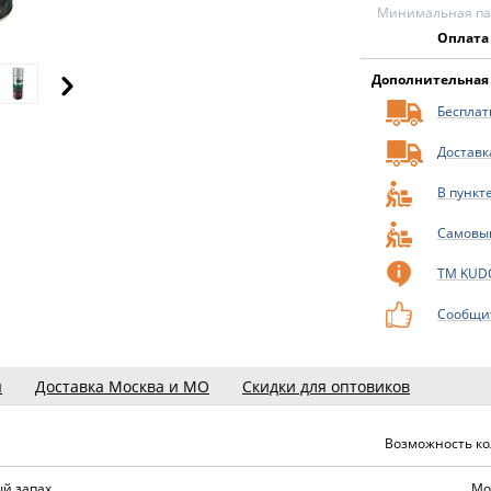
Минимальная пар
Оплата
Дополнительная
Бесплатн
Доставк
В пункт
Самовы
ТМ KUD
Сообщит
ы
Доставка Москва и МО
Скидки для оптовиков
Возможность ко
й запах
Мо