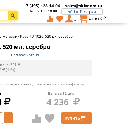
+7 (495) 128-14-04
sales@skladom.ru
Пн-Сб 9:00-18:00
Чат Телеграм
шт. на
0
 металлик Kudo KU-1026, 520 мл, серебро
 520 мл, серебро
Написать отзыв
цена:
501
8
(
41
%)
т последнего поступления не является офертой
а
Цена за
12
шт.
3
4 236
+
Купить