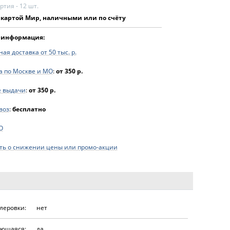
тия - 12 шт.
 картой Мир, наличными или по счёту
 информация:
ая доставка от 50 тыс. р.
а по Москве и МО
:
от 350 р.
е выдачи
:
от 350 р.
воз
:
бесплатно
O
ь о снижении цены или промо-акции
леровки:
нет
ющаяся:
да