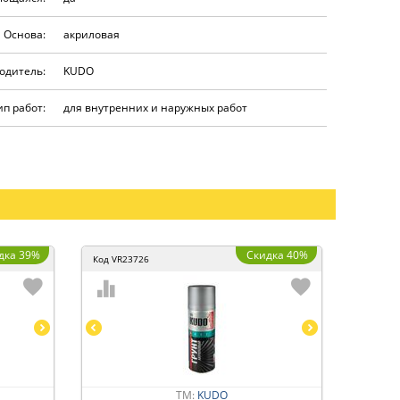
Основа:
акриловая
одитель:
KUDO
ип работ:
для внутренних и наружных работ
дка 39%
Скидка 40%
Код
VR23726
ТМ:
KUDO