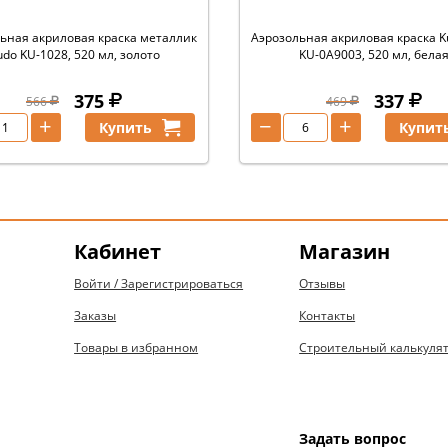
ьная акриловая краска металлик
Аэрозольная акриловая краска Ku
udo KU-1028, 520 мл, золото
KU-0A9003, 520 мл, бела
375
337
566
469
+
−
+
Купить
Купит
Кабинет
Магазин
Войти / Зарегистрироваться
Отзывы
Заказы
Контакты
Товары в избранном
Строительный калькуля
Задать вопрос