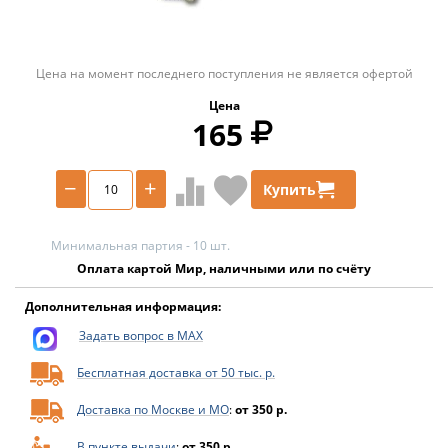
Цена на момент последнего поступления не является офертой
Цена
165
−
+
Купить
Минимальная партия - 10 шт.
Оплата картой Мир, наличными или по счёту
Дополнительная информация:
Задать вопрос в MAX
Бесплатная доставка от 50 тыс. р.
Доставка по Москве и МО
:
от 350 р.
В пункте выдачи
:
от 350 р.