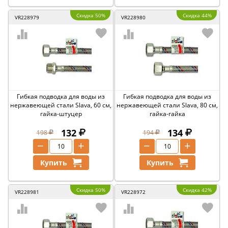
Скидка 50%
Скидка 44%
VR228979
VR228980
Гибкая подводка для воды из
Гибкая подводка для воды из
нержавеющей стали Slava, 60 см,
нержавеющей стали Slava, 80 см,
гайка-штуцер
гайка-гайка
132
134
198
194
−
+
−
+
Купить
Купить
Скидка 50%
Скидка 42%
VR228981
VR228972