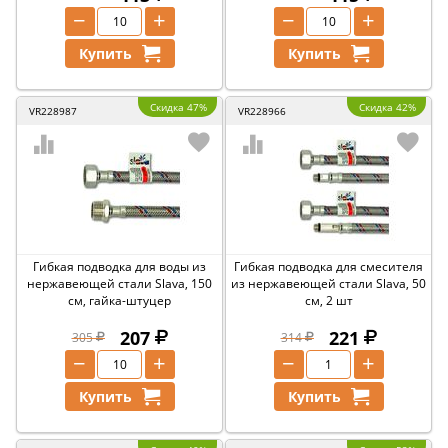
−
+
−
+
Купить
Купить
Скидка 47%
Скидка 42%
VR228987
VR228966
Гибкая подводка для воды из
Гибкая подводка для смесителя
нержавеющей стали Slava, 150
из нержавеющей стали Slava, 50
см, гайка-штуцер
см, 2 шт
207
221
305
314
−
+
−
+
Купить
Купить