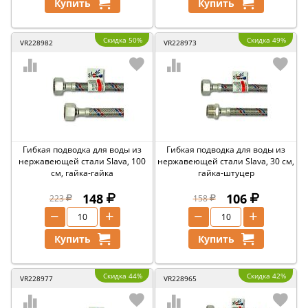
Купить
Купить
Скидка 50%
Скидка 49%
VR228982
VR228973
Гибкая подводка для воды из
Гибкая подводка для воды из
нержавеющей стали Slava, 100
нержавеющей стали Slava, 30 см,
см, гайка-гайка
гайка-штуцер
148
106
223
158
−
+
−
+
Купить
Купить
Скидка 44%
Скидка 42%
VR228977
VR228965