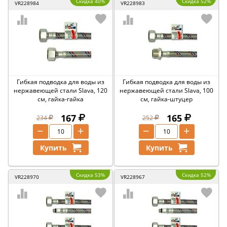
Скидка 40%
Скидка 52%
VR228984
VR228983
Гибкая подводка для воды из
Гибкая подводка для воды из
нержавеющей стали Slava, 120
нержавеющей стали Slava, 100
см, гайка-гайка
см, гайка-штуцер
167
165
234
252
−
+
−
+
Купить
Купить
Скидка 53%
Скидка 52%
VR228970
VR228967