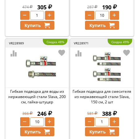
305
190
474
287
−
+
−
+
Купить
Купить
Скидка 48%
Скидка 49%
VR228989
VR228971
Гибкая подводка для воды из
Гибкая подводка для смесителя
нержавеющей стали Slava, 200
из нержавеющей стали Slava,
см, гайка-штуцер
150 см, 2 шт
246
388
366
581
−
+
−
+
Купить
Купить