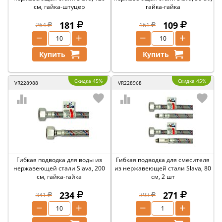
см, гайка-штуцер
гайка-гайка
181
109
264
161
−
+
−
+
Купить
Купить
Скидка 45%
Скидка 45%
VR228988
VR228968
Гибкая подводка для воды из
Гибкая подводка для смесителя
нержавеющей стали Slava, 200
из нержавеющей стали Slava, 80
см, гайка-гайка
см, 2 шт
234
271
341
393
−
+
−
+