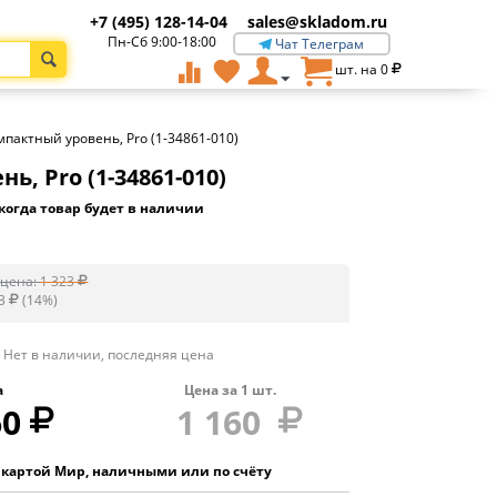
+7 (495) 128-14-04
sales@skladom.ru
Пн-Сб 9:00-18:00
Чат Телеграм
шт. на
0
мпактный уровень, Pro (1-34861-010)
, Pro (1-34861-010)
когда товар будет в наличии
цена:
1 323
3
(
14
%)
Нет в наличии, последняя цена
а
Цена за
1
шт.
60
1 160
 картой Мир, наличными или по счёту