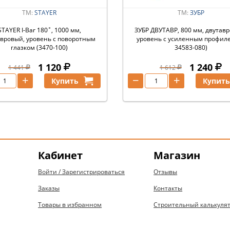
ТМ:
STAYER
ТМ:
ЗУБР
STAYER I-Bar 180˚, 1000 мм,
ЗУБР ДВУТАВР, 800 мм, двутав
авровый, уровень с поворотным
уровень с усиленным профиле
глазком (3470-100)
34583-080)
1 120
1 240
1 441
1 612
+
−
+
Купить
Купит
Кабинет
Магазин
Войти / Зарегистрироваться
Отзывы
Заказы
Контакты
Товары в избранном
Строительный калькуля