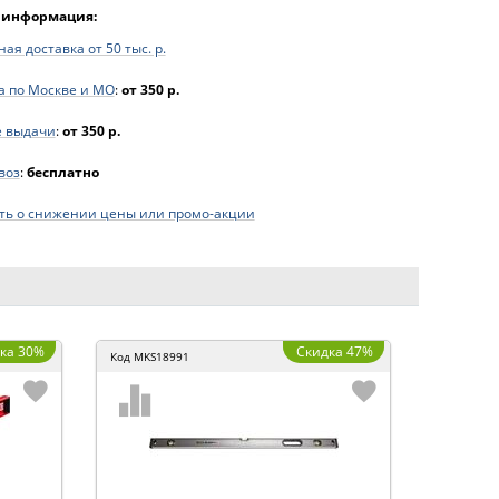
 информация:
ая доставка от 50 тыс. р.
а по Москве и МО
:
от 350 р.
е выдачи
:
от 350 р.
воз
:
бесплатно
ь о снижении цены или промо-акции
ка 30%
Скидка 47%
Код
MKS18991