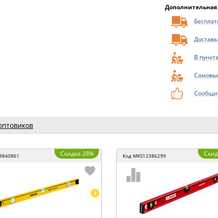
Дополнительная
Бесплатн
Доставк
В пункт
Самовы
Сообщит
оптовиков
Скидка 28%
Скид
8840861
Код
MKS12386299