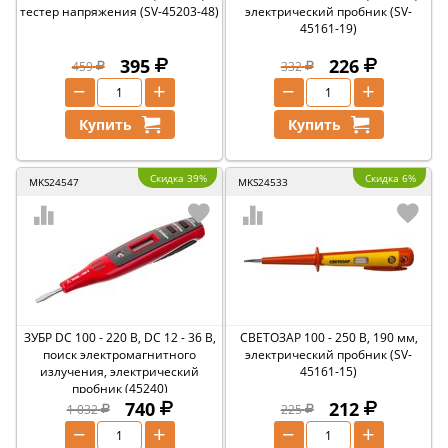
тестер напряжения (SV-45203-48)
электрический пробник (SV-
45161-19)
395
226
459
332
−
+
−
+
Купить
Купить
Скидка 39%
Скидка 6%
MKS24547
MKS24533
ЗУБР DC 100 - 220 В, DC 12 - 36 В,
СВЕТОЗАР 100 - 250 В, 190 мм,
поиск электромагнитного
электрический пробник (SV-
излучения, электрический
45161-15)
пробник (45240)
740
212
1 032
225
−
+
−
+