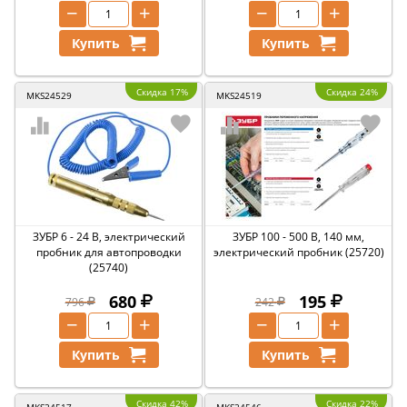
−
+
−
+
Купить
Купить
Скидка 17%
Скидка 24%
MKS24529
MKS24519
ЗУБР 6 - 24 В, электрический
ЗУБР 100 - 500 В, 140 мм,
пробник для автопроводки
электрический пробник (25720)
(25740)
680
195
796
242
−
+
−
+
Купить
Купить
Скидка 42%
Скидка 22%