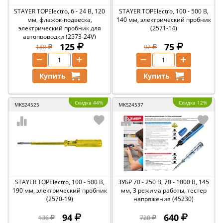
STAYER TOPElectro, 6 - 24 В, 120
STAYER TOPElectro, 100 - 500 В,
мм, флажок-подвеска,
140 мм, электрический пробник
электрический пробник для
(2571-14)
автопроводки (2573-24V)
125
75
180
92
−
+
−
+
Купить
Купить
Скидка 44%
Скидка 12%
MKS24525
MKS24537
STAYER TOPElectro, 100 - 500 В,
ЗУБР 70 - 250 В, 70 - 1000 В, 145
190 мм, электрический пробник
мм, 3 режима работы, тестер
(2570-19)
напряжения (45230)
94
640
136
720