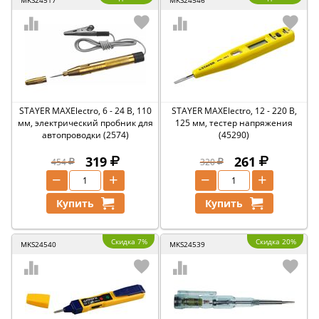
MKS24517
MKS24546
STAYER MAXElectro, 6 - 24 В, 110
STAYER MAXElectro, 12 - 220 В,
мм, электрический пробник для
125 мм, тестер напряжения
автопроводки (2574)
(45290)
319
261
454
320
−
+
−
+
Купить
Купить
Скидка 7%
Скидка 20%
MKS24540
MKS24539