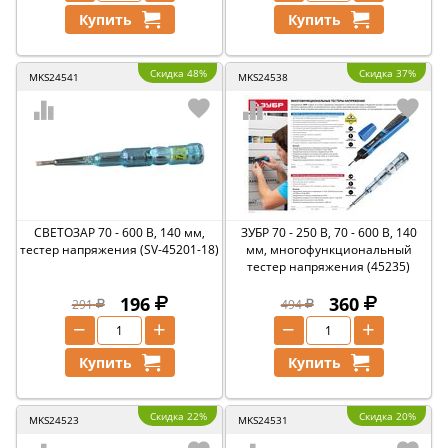
Купить
Купить
Скидка 48%
Скидка 37%
MKS24541
MKS24538
СВЕТОЗАР 70 - 600 В, 140 мм,
ЗУБР 70 - 250 В, 70 - 600 В, 140
тестер напряжения (SV-45201-18)
мм, многофункциональный
тестер напряжения (45235)
196
360
291
494
−
+
−
+
Купить
Купить
Скидка 22%
Скидка 20%
MKS24523
MKS24531