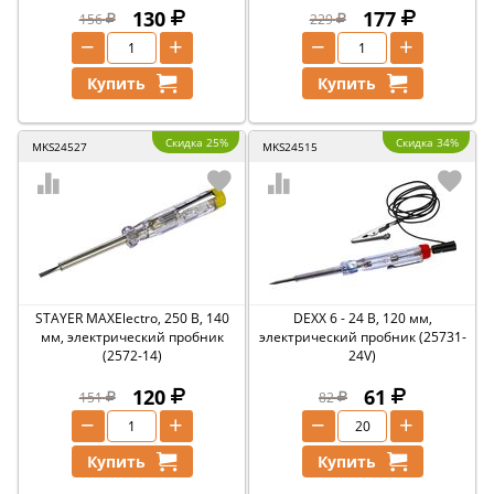
130
177
156
229
−
+
−
+
Купить
Купить
Скидка 25%
Скидка 34%
MKS24527
MKS24515
STAYER MAXElectro, 250 В, 140
DEXX 6 - 24 В, 120 мм,
мм, электрический пробник
электрический пробник (25731-
(2572-14)
24V)
120
61
151
82
−
+
−
+
Купить
Купить