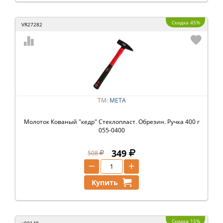
Скидка 45%
VR27282
ТМ:
МЕТА
Молоток Кованый "кедр" Стеклопласт. Обрезин. Ручка 400 г
055-0400
349
508
−
+
Купить
Скидка 15%
x00148