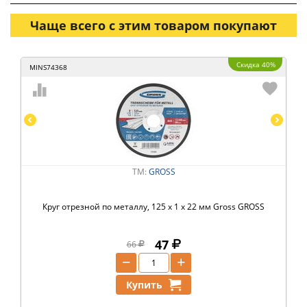
Чаще всего с этим товаром покупают
Скидка 40%
MINS74368
ТМ:
GROSS
Круг отрезной по металлу, 125 х 1 х 22 мм Gross GROSS
47
66
−
+
Купить