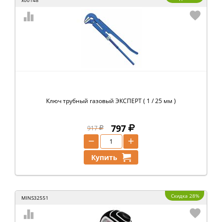
Ключ трубный газовый ЭКСПЕРТ ( 1 / 25 мм )
797
917
−
+
Купить
Скидка 28%
MINS32551