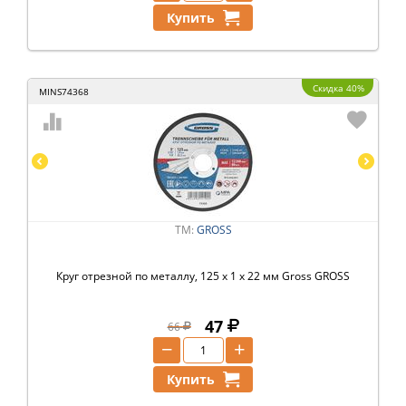
Купить
Скидка 40%
MINS74368
ТМ:
GROSS
Круг отрезной по металлу, 125 х 1 х 22 мм Gross GROSS
47
66
−
+
Купить