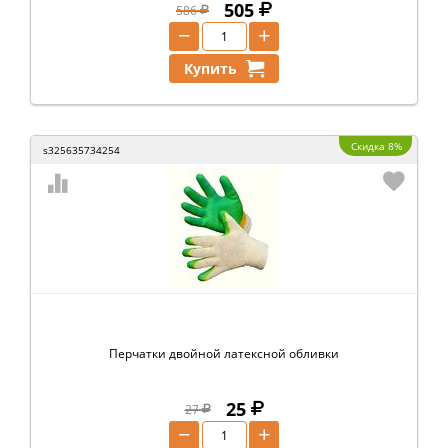
505
586
−
+
Купить
Скидка 8%
s325635734254
Перчатки двойной латексной обливки
25
27
−
+