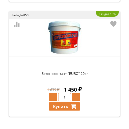
Скидка 13%
beto_ba856b
Бетоноконтакт "EURO" 20кг
1 450
1 639
−
+
Купить