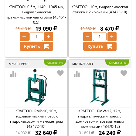
KRAFTOOL 0.5 т, 1140 - 1945 мм,
KRAFTOOL 10 т, гидравлическая
гидравлическая
стяжка с 2 крюками (43423-10)
трансмиссионная стойка (43461-
0.5)
19 090
8 470
25 413
10 882
−
+
−
+
Купить
Купить
Скидка 7%
Скидка 31%
MKS16719905
MKS16719903
KRAFTOOL PMP-10, 10 т,
KRAFTOOL PMW-12, 12 т,
гидравлический пресс с
гидравлический пресс с
гидронасосом и манометром
домкратом и возвратными
(43472-10)
пружинами (43470-12)
32 640
24 240
34 932
31 891