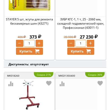
STAYER 5 шт, жгуты для ремонта
ЗУБР КГС-1, 1 т, 25 - 2060 мм,
бескамерных шин (43271)
складной гидравлический кран,
Профессионал (43011-1)
373
27 230
486
35 986
−
+
−
+
Купить
Купить
Доступность: отсутствует
Скидка 21%
Скидка 36%
MKS18260
MKS31350400