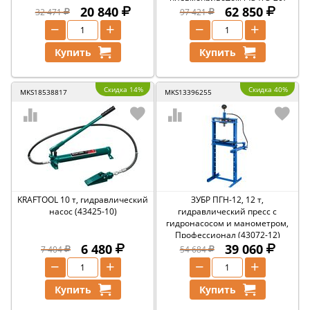
20 840
62 850
32 471
97 421
−
+
−
+
Купить
Купить
Скидка 14%
Скидка 40%
MKS18538817
MKS13396255
KRAFTOOL 10 т, гидравлический
ЗУБР ПГН-12, 12 т,
насос (43425-10)
гидравлический пресс с
гидронасосом и манометром,
Профессионал (43072-12)
6 480
39 060
7 404
54 684
−
+
−
+
Купить
Купить