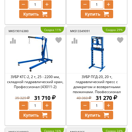
−
+
−
+
Купить
Купить
Скидка 11%
Скидка 29%
MKS19016380
MKS13349091
ЗУБР КГС-2, 2 т, 25 - 2200 мм,
ЗУБР ПГД-20, 20 т,
складной гидравлический кран,
гидравлический пресс с
Профессионал (43011-2)
домкратом и возвратными
пружинами, Профессионал
31 710
(43070-20)
31 270
35 329
40 360
−
+
−
+
Купить
Купить
Скидка 16%
Скидка 24%