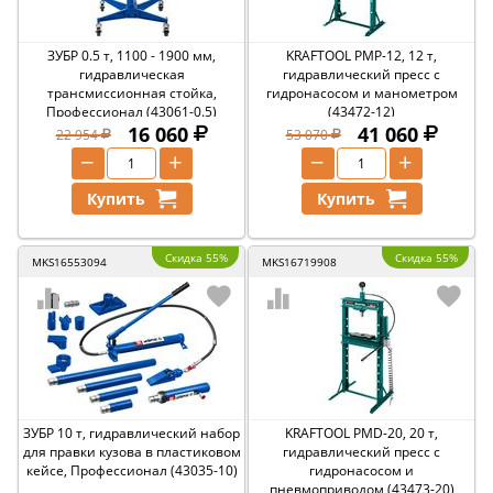
ЗУБР 0.5 т, 1100 - 1900 мм,
KRAFTOOL PMP-12, 12 т,
гидравлическая
гидравлический пресс с
трансмиссионная стойка,
гидронасосом и манометром
Профессионал (43061-0.5)
(43472-12)
16 060
41 060
22 954
53 070
−
+
−
+
Купить
Купить
Скидка 55%
Скидка 55%
MKS16553094
MKS16719908
ЗУБР 10 т, гидравлический набор
KRAFTOOL PMD-20, 20 т,
для правки кузова в пластиковом
гидравлический пресс с
кейсе, Профессионал (43035-10)
гидронасосом и
пневмоприводом (43473-20)