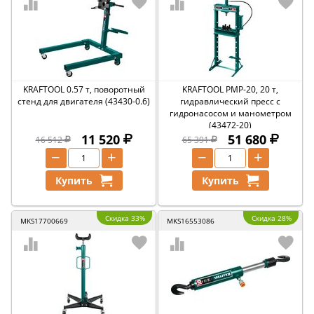
KRAFTOOL 0.57 т, поворотный
KRAFTOOL PMP-20, 20 т,
стенд для двигателя (43430-0.6)
гидравлический пресс с
гидронасосом и манометром
(43472-20)
11 520
51 680
16 512
65 391
−
+
−
+
Купить
Купить
Скидка 33%
Скидка 28%
MKS17700669
MKS16553086