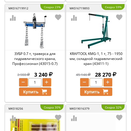
Скидка 23%
Скидка 59%
MKS16719912
MKS16719893
ЗУБР 0.7 т, траверса для
KRAFTOOL KMG-1, 1 т, 75 - 1950
гидравлического крана,
мм, складной гидравлический
Профессионал (43015-0.7)
кран (43411-1)
3 240
28 270
3 988
45 146
−
+
−
+
Купить
Купить
Скидка 30%
Скидка 32%
MKS18256
MKS19016379