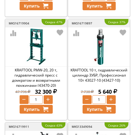
Купить
Купить
Скидка 47%
Скидка 37%
MKS16719904
MKS16719897
KRAFTOOL PMW-20, 20 т,
KRAFTOOL 10 т, гидравлический
гидравлический пресс с
цилиндр ЗУБР, Профессионал
домкратом и возвратными
10т 43027-10 (43427-10)
пружинами (43470-20)
32 300
5 640
47 796
7 738
−
+
−
+
Купить
Купить
Скидка 43%
Скидка 26%
MKS16719911
MKS13349094