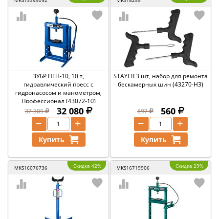
MKS13349092
MKS18255
ЗУБР ПГН-10, 10 т,
STAYER 3 шт, набор для ремонта
гидравлический пресс с
бескамерных шин (43270-H3)
гидронасосом и манометром,
Профессионал (43072-10)
32 080
560
37 309
697
−
+
−
+
Купить
Купить
Скидка 42%
Скидка 29%
MKS16076736
MKS16719906