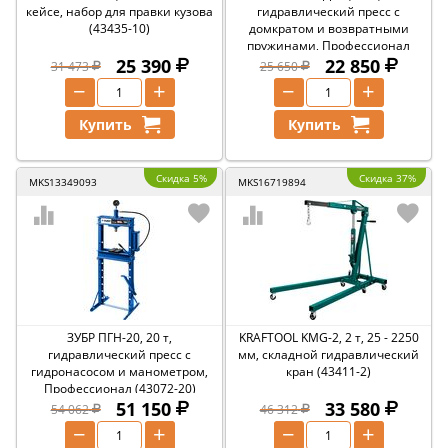
кейсе, набор для правки кузова
гидравлический пресс с
(43435-10)
домкратом и возвратными
пружинами, Профессионал
25 390
(43070-12)
22 850
31 473
25 650
−
+
−
+
Купить
Купить
Скидка 5%
Скидка 37%
MKS13349093
MKS16719894
ЗУБР ПГН-20, 20 т,
KRAFTOOL KMG-2, 2 т, 25 - 2250
гидравлический пресс с
мм, складной гидравлический
гидронасосом и манометром,
кран (43411-2)
Профессионал (43072-20)
51 150
33 580
54 062
46 312
−
+
−
+