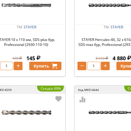
ТМ:
STAYER
ТМ:
STAYER
TAYER 10 x 110 мм, SDS-plus бур,
STAYER Hercules-4Х, 32 x 610
Professional (2930-110-10)
SDS-max бур, Professional (293
145
4 880
199
5 173
+
−
+
Купить
Купи
Скидка 49%
С
KS14559
Код
MKS14644