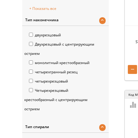
+ Показать все
Тип наконечника
двухрезцовый
S
Двухрезцовый с центрирующим
острием
монолитный крестообразный
−
четырехгранный резец
четырехрезцовый
Четырехрезцовый
Код
M
крестообразный с центрирующим
острием
Тип спирали