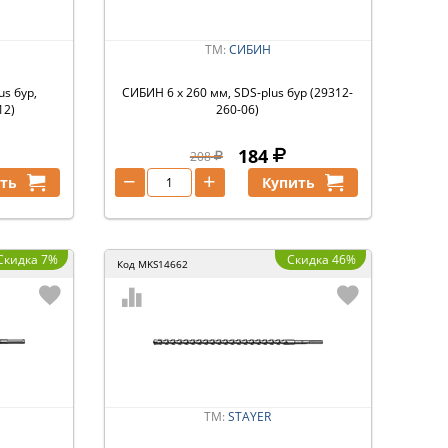
ТМ:
СИБИН
us бур,
СИБИН 6 х 260 мм, SDS-plus бур (29312-
12)
260-06)
184
208
−
+
ть
Купить
Скидка 7%
Скидка 46%
Код
MKS14662
ТМ:
STAYER