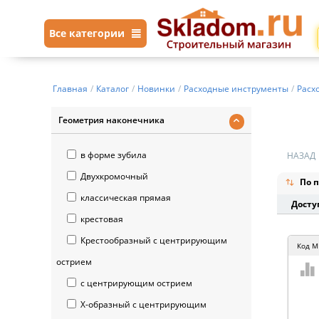
Все категории
Главная
/
Каталог
/
Новинки
/
Расходные инструменты
/
Расх
Геометрия наконечника
в форме зубила
НАЗАД
Двухкромочный
По п
классическая прямая
Досту
крестовая
Крестообразный с центрирующим
Код
M
острием
с центрирующим острием
Х-образный с центрирующим