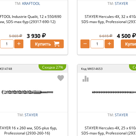
ТМ:
KRAFTOOL
ТМ:
STAYER
FTOOL Industrie Qualit, 12 x 550/690
STAYER Hercules-4Х, 32 x 410
мм, SDS-max бур (29317-690-12)
SDS-max бур, Professional (293
3 930
4 500
5 865
6 615
+
−
+
Купить
Купи
Скидка 27%
С
KS14748
Код
MKS14653
ТМ:
STAYER
ТМ:
STAYER
TAYER 16 x 260 мм, SDS-plus бур,
STAYER Hercules-4Х, 25 x 610
Professional (2930-260-16)
SDS-max бур, Professional (293