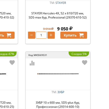
ТМ:
STAYER
/520 мм,
STAYER Hercules-4Х, 52 x 610/720 мм,
70-410-32)
SDS-max бур, Professional (29370-610-52)
9 050
9 914
−
+
ть
Купить
кидка 47%
Скидка 5%
Код
MKS569531
ТМ:
ЗУБР
/720 мм,
ЗУБР 10 x 600 мм, SDS-plus бур,
70-610-25)
Профессионал (29314-600-10)