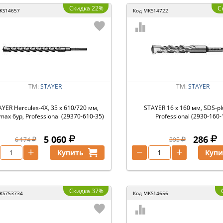
Скидка 22%
С
KS14657
Код
MKS14722
ТМ:
STAYER
ТМ:
STAYER
YER Hercules-4Х, 35 x 610/720 мм,
STAYER 16 x 160 мм, SDS-pl
max бур, Professional (29370-610-35)
Professional (2930-160-
5 060
286
6 174
395
+
−
+
Купить
Купи
Скидка 37%
KS753734
Код
MKS14656