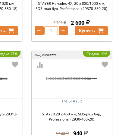
/1020 мм,
STAYER Hercules-4Х, 20 x 880/1000 мм,
70-880-18)
SDS-max бур, Professional (29370-880-20)
2 600
3 796
−
+
ть
Купить
кидка 17%
Скидка 19%
Код
MKS14779
ТМ:
STAYER
ур (29312-
STAYER 20 x 460 мм, SDS-plus бур,
Professional (2930-460-20)
940
1 122