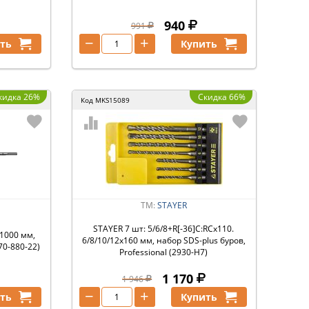
940
991
−
+
ть
Купить
кидка 26%
Скидка 66%
Код
MKS15089
ТМ:
STAYER
STAYER 7 шт: 5/6/8+R[-36]C:RCx110.
/1000 мм,
6/8/10/12х160 мм, набор SDS-plus буров,
70-880-22)
Professional (2930-H7)
1 170
1 946
−
+
ть
Купить