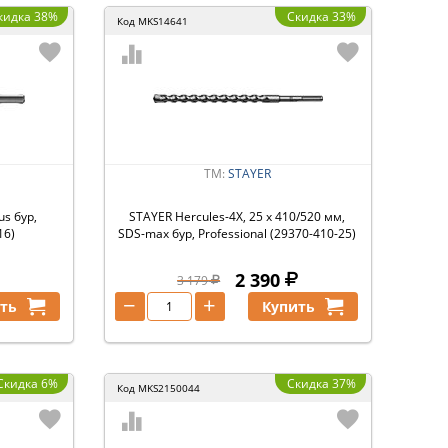
кидка 38%
Скидка 33%
Код
MKS14641
ТМ:
STAYER
us бур,
STAYER Hercules-4Х, 25 x 410/520 мм,
16)
SDS-max бур, Professional (29370-410-25)
2 390
3 179
−
+
ть
Купить
Скидка 6%
Скидка 37%
Код
MKS2150044