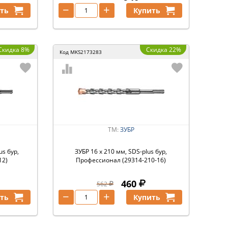
−
+
ть
Купить
Скидка 8%
Скидка 22%
Код
MKS2173283
ТМ:
ЗУБР
us бур,
ЗУБР 16 x 210 мм, SDS-plus бур,
12)
Профессионал (29314-210-16)
460
562
−
+
ть
Купить