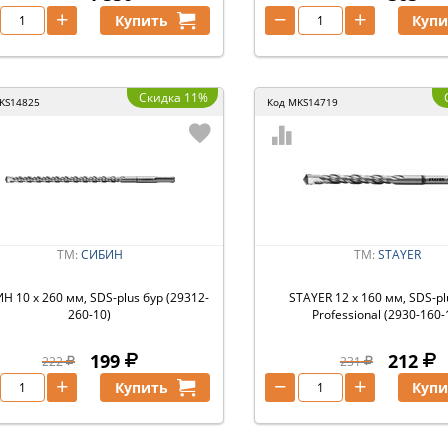
+
−
+
Купить
Купи
Скидка 11%
KS14825
Код
MKS14719
ТМ:
СИБИН
ТМ:
STAYER
Н 10 х 260 мм, SDS-plus бур (29312-
STAYER 12 x 160 мм, SDS-pl
260-10)
Professional (2930-160-
199
212
222
231
+
−
+
Купить
Купи