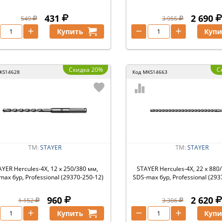
431
2 690
549
3 955
+
−
+
Купить
Купи
Скидка 20%
С
KS14628
Код
MKS14663
ТМ:
STAYER
ТМ:
STAYER
YER Hercules-4Х, 12 x 250/380 мм,
STAYER Hercules-4Х, 22 x 880
max бур, Professional (29370-250-12)
SDS-max бур, Professional (293
960
2 620
1 152
3 306
+
−
+
Купить
Купи