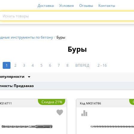
Доставка
Условия
Отзывы
Контакты
одные инструменты по бетону
/
Буры
Буры
1
2
3
4
5
6
7
8
ВПЕРЕД
2 - 16
опулярности
пность: Предзаказ
Скидка 21%
KS14711
Код
MKS14786