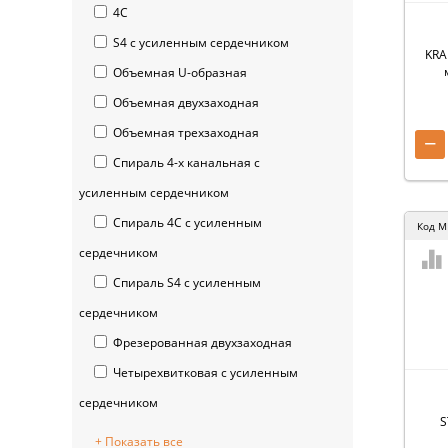
4С
S4 с усиленным сердечником
KRA
Объемная U-образная
Объемная двухзаходная
Объемная трехзаходная
−
Спираль 4-х канальная с
усиленным сердечником
Спираль 4С с усиленным
Код
M
сердечником
Спираль S4 с усиленным
сердечником
Фрезерованная двухзаходная
Четырехвитковая с усиленным
сердечником
S
+ Показать все