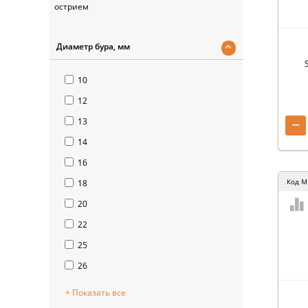
острием
Диаметр бура, мм
10
12
−
13
14
16
Код
M
18
20
22
25
26
+ Показать все