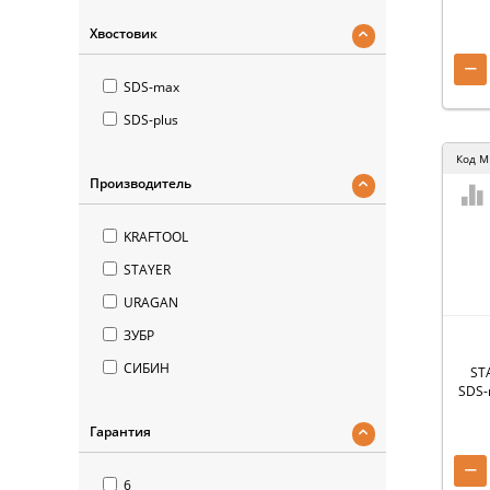
Хвостовик
−
SDS-max
SDS-plus
Код
M
Производитель
KRAFTOOL
STAYER
URAGAN
ЗУБР
СИБИН
STA
SDS-
Гарантия
−
6