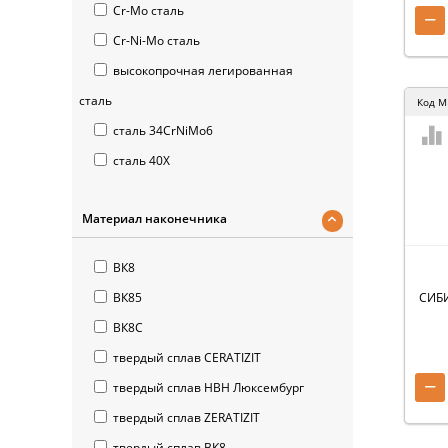
Cr-Mo сталь
−
Cr-Ni-Mo сталь
высокопрочная легированная
сталь
Код
M
сталь 34CrNiMo6
сталь 40Х
Материал наконечника
ВК8
ВК85
СИБИ
ВК8С
твердый сплав CERATIZIT
−
твердый сплав HBH Люксембург
твердый сплав ZERATIZIT
твердый сплав ВК8