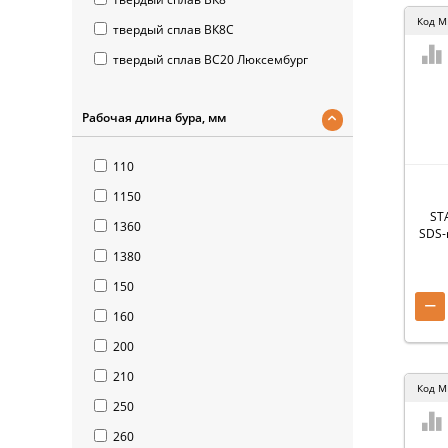
Код
M
твердый сплав ВК8С
твердый сплав ВС20 Люксембург
Рабочая длина бура, мм
110
1150
STA
1360
SDS-
1380
150
−
160
200
210
Код
M
250
260