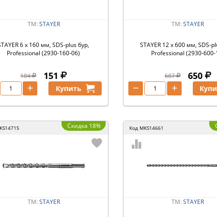
ТМ:
STAYER
ТМ:
STAYER
STAYER 6 x 160 мм, SDS-plus бур,
STAYER 12 x 600 мм, SDS-pl
Professional (2930-160-06)
Professional (2930-600-
151
650
184
687
+
−
+
Купить
Купи
Скидка 18%
KS14715
Код
MKS14661
ТМ:
STAYER
ТМ:
STAYER