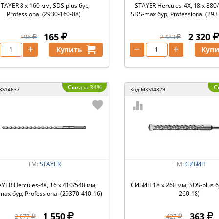
STAYER 8 x 160 мм, SDS-plus бур,
STAYER Hercules-4Х, 18 x 880
Professional (2930-160-08)
SDS-max бур, Professional (293
165
2 320
196
2 483
+
−
+
Купить
Купи
Скидка 34%
С
KS14637
Код
MKS14829
ТМ:
STAYER
ТМ:
СИБИН
YER Hercules-4Х, 16 x 410/540 мм,
СИБИН 18 х 260 мм, SDS-plus б
max бур, Professional (29370-410-16)
260-18)
1 550
363
2 077
427