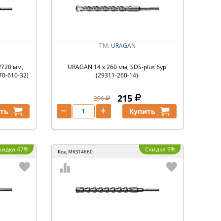
ТМ:
URAGAN
/720 мм,
URAGAN 14 х 260 мм, SDS-plus бур
70-610-32)
(29311-260-14)
215
296
−
+
ть
Купить
кидка 47%
Скидка 9%
Код
MKS14660