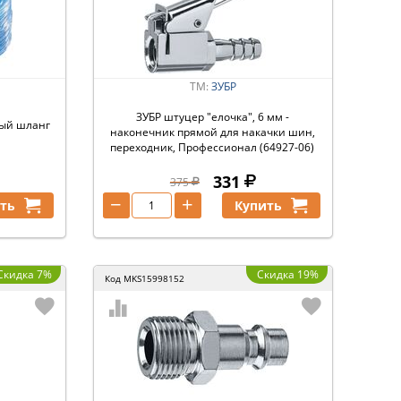
ТМ:
ЗУБР
ЗУБР штуцер ″елочка″, 6 мм -
ный шланг
наконечник прямой для накачки шин,
переходник, Профессионал (64927-06)
331
375
−
+
ть
Купить
Скидка 7%
Скидка 19%
Код
MKS15998152