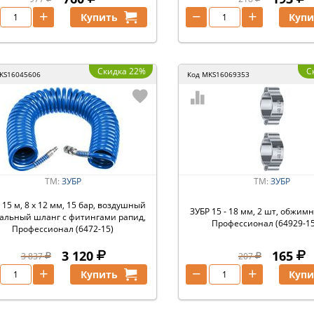
+
−
+
Купить
Купи
Скидка 22%
С
KS16045606
Код
MKS16069353
ТМ:
ЗУБР
ТМ:
ЗУБР
 15 м, 8 х 12 мм, 15 бар, воздушный
ЗУБР 15 - 18 мм, 2 шт, обжим
альный шланг с фитингами рапид,
Профессионал (64929-15
Профессионал (6472-15)
3 120
165
3 837
207
+
−
+
Купить
Купи