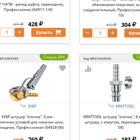
 1/4″M - рапид муфта, переходник,
обжимными хомутами, ш
Профессионал (64911-1/4)
соединительный, Профессион
10)
428
304
461
418
+
−
+
Купить
Купи
Скидка 28%
С
KS16069349
Код
MKS16545606
ТМ:
ЗУБР
ТМ:
KRAFTOOL
ЗУБР штуцер ″елочка″, 6 мм -
KRAFTOOL штуцер ″елочка″, 8 
онечник угловой для накачки шин,
штуцер, с хомутом, переходни
еходник, Профессионал (64928-06)
08)
760
193
977
218