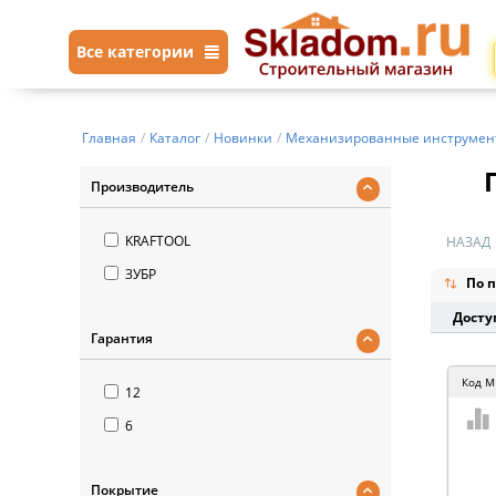
Все категории
Главная
/
Каталог
/
Новинки
/
Механизированные инструмен
Производитель
KRAFTOOL
НАЗАД
ЗУБР
По п
Досту
Гарантия
Код
M
12
6
Покрытие