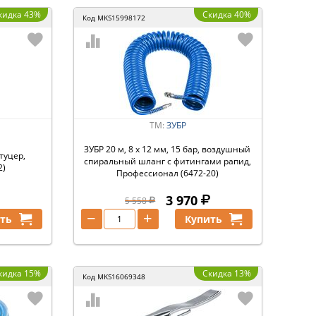
кидка 43%
Скидка 40%
Код
MKS15998172
ТМ:
ЗУБР
ЗУБР 20 м, 8 х 12 мм, 15 бар, воздушный
туцер,
спиральный шланг с фитингами рапид,
2)
Профессионал (6472-20)
3 970
5 558
−
+
ть
Купить
кидка 15%
Скидка 13%
Код
MKS16069348