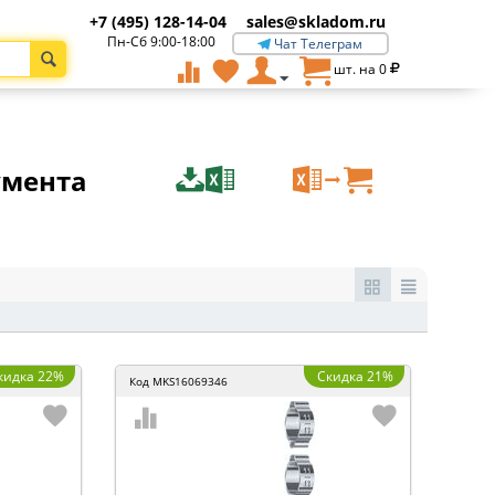
+7 (495) 128-14-04
sales@skladom.ru
Пн-Сб 9:00-18:00
Чат Телеграм
шт. на
0
умента
кидка 22%
Скидка 21%
Код
MKS16069346