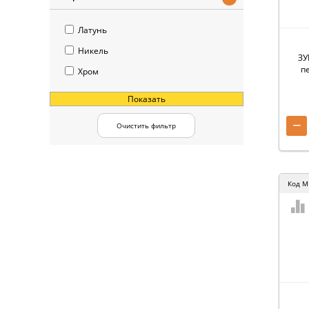
Латунь
Никель
ЗУ
п
Хром
Показать
−
Очистить фильтр
Код
M