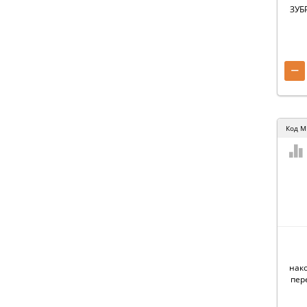
ЗУБР
−
Код
M
нак
пер