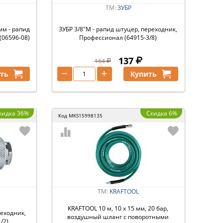
ТМ:
ЗУБР
мм - рапид
ЗУБР 3/8″M - рапид штуцер, переходник,
(06596-08)
Профессионал (64915-3/8)
137
164
−
+
ть
Купить
кидка 36%
Скидка 6%
Код
MKS15998135
ТМ:
KRAFTOOL
KRAFTOOL 10 м, 10 х 15 мм, 20 бар,
реходник,
воздушный шланг с поворотными
/2)