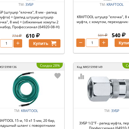
ТМ:
ЗУБР
ТМ:
KRAFTOOL
БР (штуцер ″елочка″, 8 мм - рапид
KRAFTOOL штуцер ″елочка″, 8 
муфта) + (рапид штуцер-штуцер
муфта, с хомутом, переходник 
очка″, 8 мм) + (обжимные хомуты 2
 набор, Профессионал (64920-08-H)
540
610
581
774
−
+
+
Купи
Купить
Скидка 28%
С
KS15998136
Код
MKS15998149
ТМ:
KRAFTOOL
ТМ:
ЗУБР
RAFTOOL 15 м, 10 х1 5 мм, 20 бар,
ЗУБР 1/2″F - рапид муфта, пе
оздушный шланг с поворотными
Профессионал (64910-1