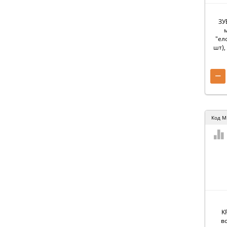
ЗУ
″ел
шт),
−
Код
M
K
в