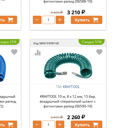
фитингами рапид (06588-10)
3 210
3 428
−
+
ть
Купить
кидка 25%
Скидка 51%
Код
MKS15998168
ТМ:
KRAFTOOL
воздушный
KRAFTOOL 10 м, 8 х 12 мм, 15 бар,
ми рапид,
воздушный спиральный шланг с
5)
фитингами рапид (06590-10)
2 260
3 419
−
+
ть
Купить