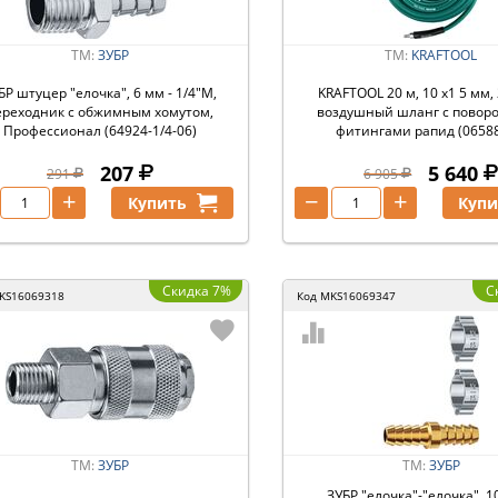
ТМ:
ЗУБР
ТМ:
KRAFTOOL
БР штуцер ″елочка″, 6 мм - 1/4″M,
KRAFTOOL 20 м, 10 х1 5 мм, 
ереходник с обжимным хомутом,
воздушный шланг с повор
Профессионал (64924-1/4-06)
фитингами рапид (06588
207
5 640
291
6 905
+
−
+
Купить
Купи
Скидка 7%
С
KS16069318
Код
MKS16069347
ТМ:
ЗУБР
ТМ:
ЗУБР
ЗУБР ″елочка″-″елочка″, 1