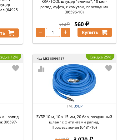
KRAFTOOL штуцер ″елочка″, 10 мм -
туцер
рапид муфта, с хомутом, переходник
ал (64925-
(06596-10)
560
812
−
+
Купить
ть
кидка 12%
Скидка 25%
Код
MKS15998137
ТМ:
ЗУБР
мм - рапид
ЗУБР 10 м, 10 х 15 мм, 20 бар, воздушный
к (06597-
шланг с фитингами рапид,
Профессионал (6481-10)
3 070
3 838