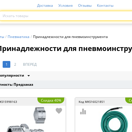
Доставка
Условия
Отзывы
Контакты
ты
/
Пневматика
/
Принадлежности для пневмоинструмента
Принадлежности для пневмоинстр
1
2
ВПЕРЕД
опулярности
пность: Предзаказ
Скидка 40%
С
KS15998163
Код
MKS16021851