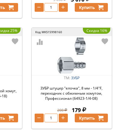
−
+
ть
Купить
кидка 25%
Скидка 16%
Код
MKS15998160
ТМ:
ЗУБР
ЗУБР штуцер ″елочка″, 8 мм - 1/4″F,
ной хомут,
переходник с обжимным хомутом,
-18)
Профессионал (64923-1/4-08)
179
208
−
+
ть
Купить