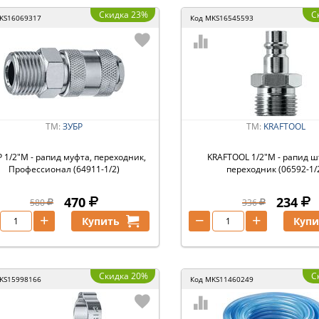
Скидка 23%
С
KS16069317
Код
MKS16545593
ТМ:
ЗУБР
ТМ:
KRAFTOOL
 1/2″M - рапид муфта, переходник,
KRAFTOOL 1/2″M - рапид ш
Профессионал (64911-1/2)
переходник (06592-1/
470
234
580
336
+
−
+
Купить
Купи
Скидка 20%
С
KS15998166
Код
MKS11460249