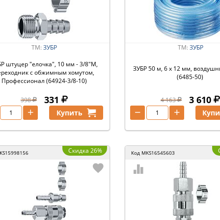
ТМ:
ЗУБР
ТМ:
ЗУБР
Р штуцер ″елочка″, 10 мм - 3/8″M,
ЗУБР 50 м, 6 х 12 мм, воздуш
ереходник с обжимным хомутом,
(6485-50)
Профессионал (64924-3/8-10)
331
3 610
398
4 163
+
−
+
Купить
Купи
Скидка 26%
KS15998156
Код
MKS16545603