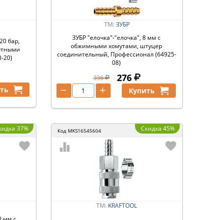
ТМ:
ЗУБР
ЗУБР ″елочка″-″елочка″, 8 мм с
20 бар,
обжимными хомутами, штуцер
отными
соединительный, Профессионал (64925-
-20)
08)
276
336
−
+
ть
Купить
кидка 37%
Скидка 45%
Код
MKS16545604
ТМ:
KRAFTOOL
0 мм с