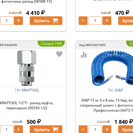
фитингами рапид (06588-15)
4 410
470
5 651
640
+
−
+
Купить
Купи
Скидка 16%
С
KS16545596
Код
MKS16021895
ТМ:
KRAFTOOL
ТМ:
ЗУБР
ЗУБР 15 м, 6 х 8 мм, 15 бар, 
KRAFTOOL 1/2″F - рапид муфта,
спиральный шланг с фитинга
переходник (06593-1/2)
Профессионал (6473-1
500
1 840
580
2 317
+
−
+
Купить
Купи