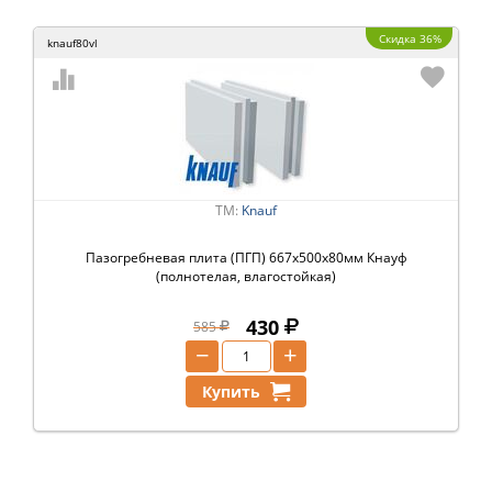
Скидка 36%
knauf80vl
ТМ:
Knauf
Пазогребневая плита (ПГП) 667х500х80мм Кнауф
(полнотелая, влагостойкая)
430
585
−
+
Купить