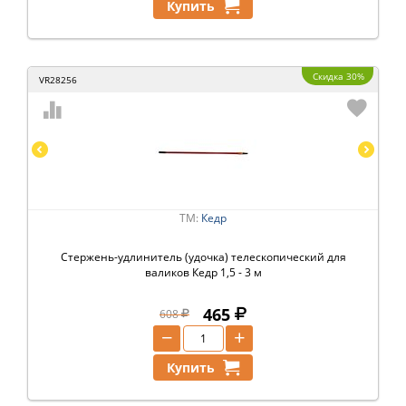
Купить
Скидка 30%
VR28256
ТМ:
Кедр
Стержень-удлинитель (удочка) телескопический для
валиков Кедр 1,5 - 3 м
465
608
−
+
Купить