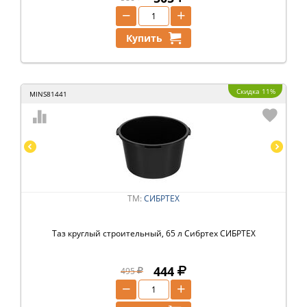
−
+
Купить
Скидка 11%
MINS81441
ТМ:
СИБРТЕХ
Таз круглый строительный, 65 л Сибртех СИБРТЕХ
444
495
−
+